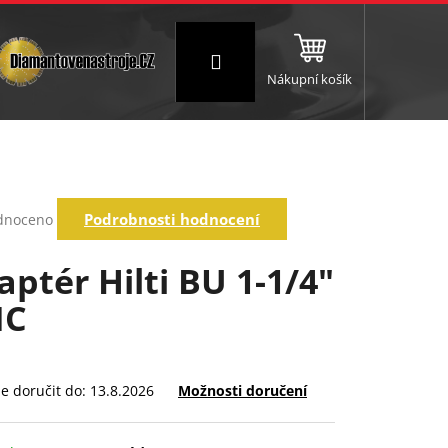
Přihlášení
Nákupní košík
NC a frézování
Brusné a leštící válce
Štokování
rné
Podrobnosti hodnocení
dnoceno
ení
tu
aptér Hilti BU 1-1/4"
NC
ek.
 doručit do:
13.8.2026
Možnosti doručení