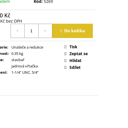
ladem
Kód:
5269
0 Kč
 Kč bez DPH
á
Do košíku
Tisk
orie
:
Unašeče a redukce
nost
:
0.35 kg
Zeptat se
se
:
stavbař
Hlídat
jadrová vŕtačka
Sdílet
ení
:
1-1/4" UNC, 5/4”