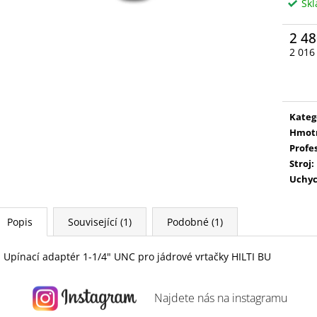
Sk
2 48
2 016
Měrn
cena:
Kateg
Hmot
Profe
Stroj
:
Uchyc
Popis
Související (1)
Podobné (1)
Upínací adaptér 1-1/4" UNC pro jádrové vrtačky HILTI BU
Najdete nás na
instagramu