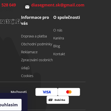
 528 049
diasegment.sk
@
gmail.com
00-15:00)
Odepíšeme do 24 h
Informace pro
O společnosti
vás
O nás
Doprava a platba
Kariéra
Obchodní podmínky
Blog
Reklamace
Kontakt
Zpracování osobních
údajů
Cookies
Možnosti
Visa
Mastercard
platby
ouhlasím
Dobírka