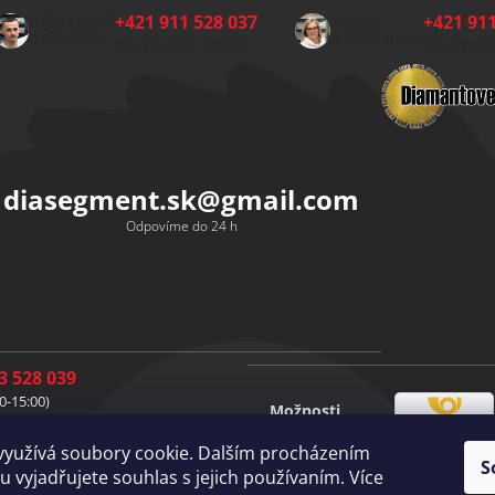
+421 911 528 037
+421 911
HŘBITOVNÍ
SKLAD
DOPLŇKY:
A EXPEDICE:
(Po-Pá 8:00-15:00)
(Po-Pá 8:
diasegment.sk
@
gmail.com
Odpovíme do 24 h
3 528 039
0-15:00)
Možnosti
1 528 037
Česká
dopravy
0-15:00)
využívá soubory cookie. Dalším procházením
pošta
S
1 528 049
Vlastní
 vyjadřujete souhlas s jejich používaním. Více
doprava
0-15:00)