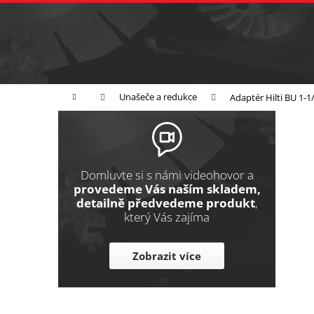
K
Přejít
na
o
Zpět
obsah
do
š
obchodu
í
Broušení
Leštění
Řezání
k
Domů
Unašeče a redukce
Adaptér Hilti BU 1-
P
o
s
t
Domluvte si s námi videohovor a
r
provedeme Vás naším skladem,
detailně předvedeme produkt
,
a
který Vás zajíma
n
n
Zobrazit více
í
p
a