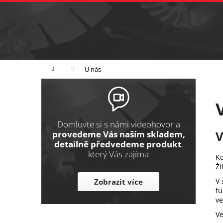
K
Přejít
na
o
Zpět
obsah
do
š
obchodu
í
Broušení
Leštění
Řezání
k
Domů
U nás
P
o
s
t
Domluvte si s námi videohovor a
V
r
provedeme Vás naším skladem,
detailně předvedeme produkt
,
a
který Vás zajíma
Kd
n
Ži
n
V 
Zobrazit více
í
fu
p
ve
a
Ve