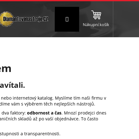
Přihlášení
Nákupní košík
NC a frézování
Brusné a leštící válce
Štokování
em
avítali.
nebo internetový katalog. Myslíme tím naši firmu v
adíme vám s výběrem těch nejlepších nástrojů.
 dva faktory:
odbornost a čas
. Mnozí prodejci dnes
raničních skladů až po vaší objednávce. To často
stupnosti a transparentnosti.