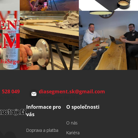
 528 049
diasegment.sk
@
gmail.com
00-15:00)
Odepíšeme do 24 h
Informace pro
O společnosti
vás
O nás
Doprava a platba
Kariéra