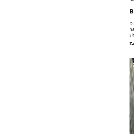
B
Di
na
sl
Za