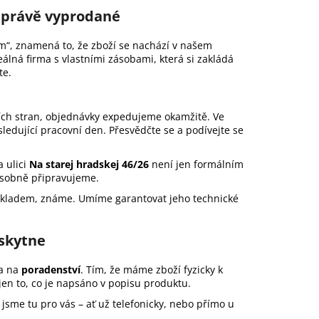
í právě vyprodané
em“, znamená to, že zboží se nachází v našem
eálná firma s vlastními zásobami, která si zakládá
te.
ích stran, objednávky expedujeme okamžitě. Ve
ledující pracovní den. Přesvědčte se a podívejte se
a ulici
Na starej hradskej 46/26
není jen formálním
 osobně připravujeme.
 skladem, známe. Umíme garantovat jeho technické
skytne
na na
poradenství
. Tím, že máme zboží fyzicky k
jen to, co je napsáno v popisu produktu.
 jsme tu pro vás – ať už telefonicky, nebo přímo u