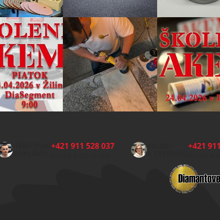
+421 911 528 037
+421 911
HŘBITOVNÍ
SKLAD
DOPLŇKY:
A EXPEDICE:
(Po-Pá 8:00-15:00)
(Po-Pá 8: