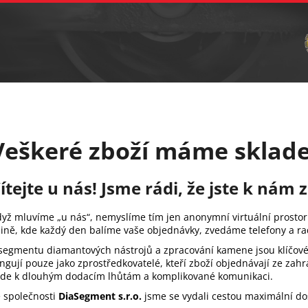
Vrtání
Brusná tělíska a sochařské nástroje
C
Co potřebujete najít?
Hledat
Veškeré zboží máme sklad
Doporučujeme
ítejte u nás! Jsme rádi, že jste k nám z
yž mluvíme „u nás“, nemyslíme tím jen anonymní virtuální prostor 
lině, kde každý den balíme vaše objednávky, zvedáme telefony a r
segmentu diamantových nástrojů a zpracování kamene jsou klíčové
ngují pouze jako zprostředkovatelé, kteří zboží objednávají ze zah
de k dlouhým dodacím lhůtám a komplikované komunikaci.
 společnosti
DiaSegment s.r.o.
jsme se vydali cestou maximální do