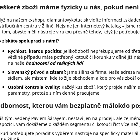
eškeré zboží máme fyzicky u nás, pokud nen
dyž na našem e-shopu
diamantovykotuc.sk
vidíte informaci „sklad
stribučním centru v Žilině. Nejsme jen internetový katalog – jsme r
 tom, abyste měli nástroje v rukou přesně tehdy, když je potřebuje
 získáte spoluprací s námi?
Rychlost, kterou pocítíte:
Jelikož zboží nepřekupujeme od třet
většině případů máte potřebný kotouč či korunku v dílně již nás
na naše
hodnocení od reálných lidí
Slovenský původ a zázemí:
Jsme žilinská firma. Naše adresa n
sídlem, ale místem, kde to žije obchodem a kde pro vás zboží
Osobní kontrola kvality:
Každý kus zboží, který projde naším
parametry, protože s ním denně pracujeme.
dbornost, kterou vám bezplatně málokdo po
š tým, vedený Pavlem Šárayem, nestaví jen na prodeji, ale zejmé
spozici, vám dokážeme o každém segmentu či kotouči říct více než 
kud potřebujete poradit s výběrem nástroje na specifický materiál,
s v Žilině.