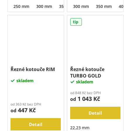
250 mm
300 mm
350 mm
300 mm
400 mm
350 mm
500 mm
400 
6
tip
Řezné kotouče RIM
Řezné kotouče
TURBO GOLD
skladem
skladem
od 848 Kč bez DPH
1 043 Kč
od
od 363 Kč bez DPH
447 Kč
od
Detail
Detail
22,23 mm