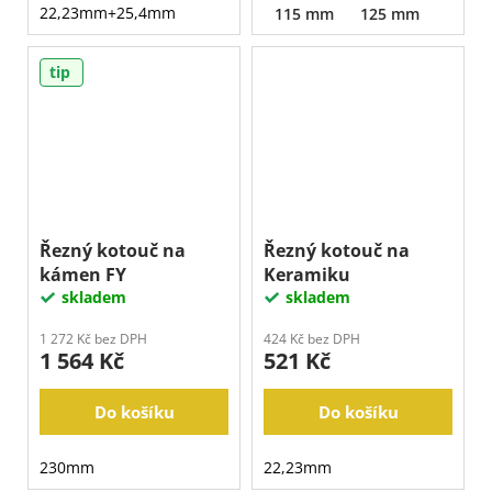
22,23mm+25,4mm
115 mm
125 mm
tip
Řezný kotouč na
Řezný kotouč na
kámen FY
Keramiku
skladem
skladem
1 272 Kč bez DPH
424 Kč bez DPH
1 564 Kč
521 Kč
Do košíku
Do košíku
230mm
22,23mm