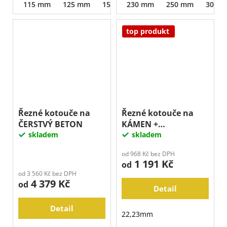
115 mm
125 mm
150 mm
230 mm
180 mm
250 mm
230 mm
300 
top produkt
Řezné kotouče na
Řezné kotouče na
ČERSTVÝ BETON
KÁMEN +
skladem
ŽELEZOBETON
skladem
od 968 Kč bez DPH
1 191 Kč
od
od 3 560 Kč bez DPH
4 379 Kč
od
Detail
Detail
22,23mm