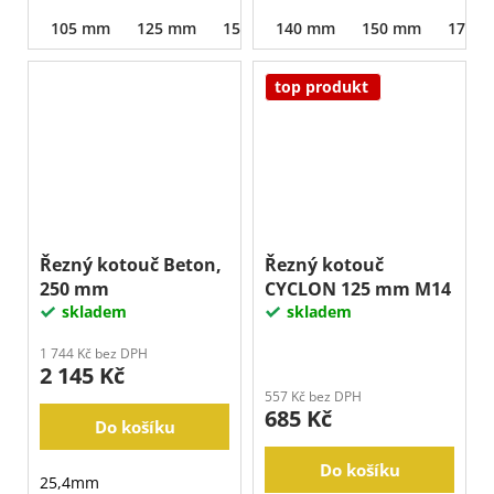
105 mm
125 mm
150 mm
140 mm
180 mm
150 mm
230 mm
170 
2
top produkt
Řezný kotouč Beton,
Řezný kotouč
250 mm
CYCLON 125 mm M14
skladem
skladem
1 744 Kč bez DPH
2 145 Kč
557 Kč bez DPH
685 Kč
Do košíku
Do košíku
25,4mm