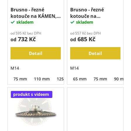
d
r
u
o
Brusno - řezné
Brusno - řezné
k
kotouče na KÁMEN,
kotouče na
d
t
TOKIO
skladem
MRAMOR, EP
skladem
u
ů
k
od 595 Kč bez DPH
od 557 Kč bez DPH
732 Kč
685 Kč
t
od
od
ů
Detail
Detail
M14
M14
75 mm
110 mm
125 mm
65 mm
150 mm
75 mm
180 mm
90 mm
23
produkt s videem