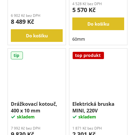
4 528 Kč bez DPH
5 570 Kč
6 902 Kč bez DPH
8 489 Kč
Do košíku
Do košíku
60mm
tip
top produkt
Drážkovací kotouč,
Elektrická bruska
400 x 10 mm
MINI, 220V
skladem
skladem
7 992 Kč bez DPH
1 871 Kč bez DPH
9 830 Kč
2 301 Kč