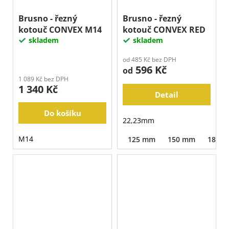
Brusno - řezný
Brusno - řezný
kotouč CONVEX M14
kotouč CONVEX RED
skladem
skladem
od 485 Kč bez DPH
596 Kč
od
1 089 Kč bez DPH
1 340 Kč
Detail
Do košíku
22,23mm
M14
125 mm
150 mm
180 