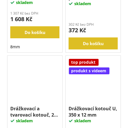
skladem
skladem
1 307 Kč bez DPH
1 608 Kč
302 Kč bez DPH
372 Kč
Do košíku
Do košíku
8mm
top produkt
produkt s videem
Drážkovací a
Drážkovací kotouč U,
tvarovací kotouč, 250
350 x 12 mm
x 10 mm
skladem
skladem