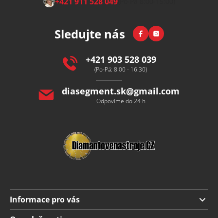
+421 911 528 049
(Po-Pá 8:00-15:00)
á
p
Facebook
Instagram
Sledujte nás
a
t
í
+421 903 528 039
(Po-Pá: 8:00 - 16:30)
diasegment.sk
@
gmail.com
Odpovíme do 24 h
Informace pro vás
Doprava a platba