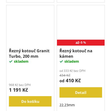
až
–5 %
Řezný kotouč Granit
Řezný kotouč na
Turbo, 200 mm
kámen
skladem
skladem
od 333 Kč bez DPH
434 Kč
410 Kč
od
968 Kč bez DPH
1 191 Kč
Detail
Do košíku
22,23mm