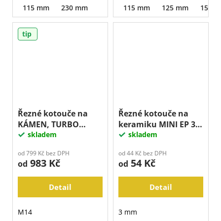
115 mm
230 mm
115 mm
125 mm
150 
tip
Řezné kotouče na
Řezné kotouče na
KÁMEN, TURBO
keramiku MINI EP 3
TITAN
skladem
mm
skladem
od 799 Kč bez DPH
od 44 Kč bez DPH
983 Kč
54 Kč
od
od
Detail
Detail
M14
3 mm