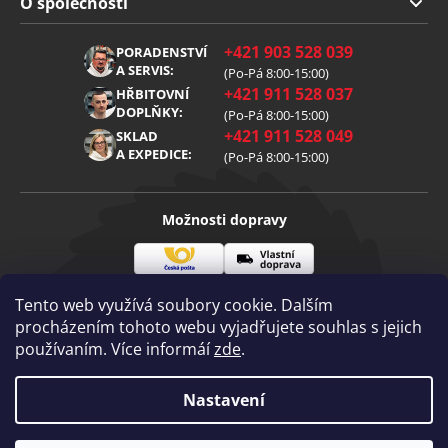
O společnosti
Obchodní podmínky
O nás
+421 903 528 039
PORADENSTVÍ
Reklamace
Kariéra
A SERVIS:
(Po-Pá 8:00-15:00)
+421 911 528 037
Zpracování osobních údajů
HŘBITOVNÍ
Blog
DOPLŇKY:
(Po-Pá 8:00-15:00)
Cookies
Kontakt
+421 911 528 049
SKLAD
A EXPEDICE:
(Po-Pá 8:00-15:00)
Možnosti dopravy
Česká
Vlastní
Možnosti platby
pošta
doprava
Tento web využívá soubory cookie. Dalším
procházením tohoto webu vyjadřujete souhlas s jejich
používaním. Více informáí
zde
.
Visa
Mastercard
Dobírka
Copyright 2026
Nastavení
Diamantovenastroje.cz
. Všechna práva
vyhrazena.