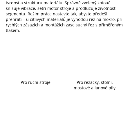
tvrdost a strukturu materiálu. Správně zvolený kotouč
a
snižuje vibrace, šetří motor stroje a prodlužuje životnost
j
segmentu. Režim práce nastavte tak, abyste předešli
přehřátí – u citlivých materiálů je výhodou řez na mokro, při
í
rychlých zásazích a montážích zase suchý řez s přiměřeným
t
tlakem.
?
Hledat
D
Pro ruční stroje
Pro řezačky, stolní,
o
mostové a lanové pily
p
o
r
u
č
u