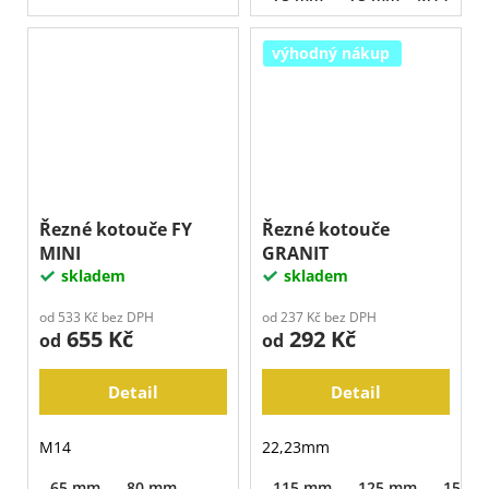
výhodný nákup
Řezné kotouče FY
Řezné kotouče
MINI
GRANIT
skladem
skladem
od 533 Kč bez DPH
od 237 Kč bez DPH
655 Kč
292 Kč
od
od
Detail
Detail
M14
22,23mm
65 mm
80 mm
115 mm
125 mm
150 