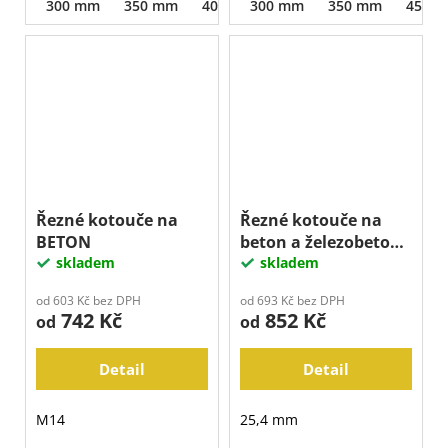
300 mm
350 mm
400 mm
300 mm
450 mm
350 mm
500 mm
450 
Řezné kotouče na
Řezné kotouče na
BETON
beton a železobeton
skladem
LASER BLUE
skladem
od 603 Kč bez DPH
od 693 Kč bez DPH
742 Kč
852 Kč
od
od
Detail
Detail
M14
25,4 mm