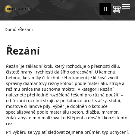
K
Přejít
MENU
Přihlášení
na
Nákup
o
Zpět
Zpět
obsah
š
košík
í
Domů
/
Řezání
C
k
o
Řezání
p
o
t
Řezání je základní krok, který rozhoduje o přesnosti dílu,
ř
čistotě hrany i rychlosti dalšího opracování. U kamenu,
betonu, keramiky či technického kameni je klíčové zvolit
e
správný diamantový řezný kotouč podle materiálu, stroje a
b
režimu práce (na sucho/na mokro). V kategorii Řezání
u
naleznete přehledně rozdělená řešení pro různá použití –
od řezání ručními stroji až po kotouče pro řezačky, stolní,
j
mostové či lanové pily. Výběr je doplněn o kotouče
e
specializované podle materiálu (beton, dlažba, mramor,
t
žula), abyste minimalizovali odštěpení a dosáhli konzistentní
řez.
e
Při výběru se vyplatí sledovat zejména průměr, typ uchycení,
n