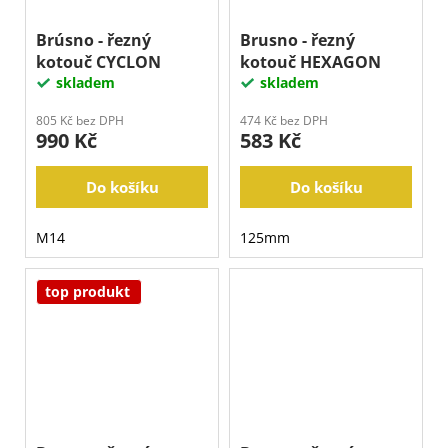
Brúsno - řezný
Brusno - řezný
kotouč CYCLON
kotouč HEXAGON
skladem
skladem
805 Kč bez DPH
474 Kč bez DPH
990 Kč
583 Kč
Do košíku
Do košíku
M14
125mm
top produkt