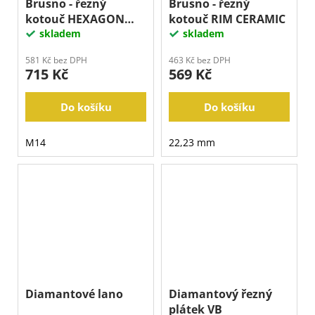
Brusno - řezný
Brusno - řezný
kotouč HEXAGON
kotouč RIM CERAMIC
M14
skladem
skladem
581 Kč bez DPH
463 Kč bez DPH
715 Kč
569 Kč
Do košíku
Do košíku
M14
22,23 mm
Diamantové lano
Diamantový řezný
plátek VB