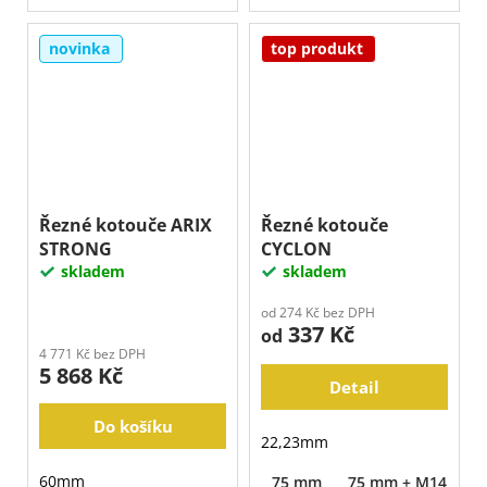
novinka
top produkt
Řezné kotouče ARIX
Řezné kotouče
STRONG
CYCLON
skladem
skladem
od 274 Kč bez DPH
337 Kč
od
4 771 Kč bez DPH
5 868 Kč
Detail
Do košíku
22,23mm
60mm
75 mm
75 mm + M14
1