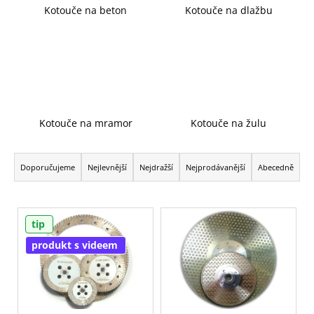
j
Kotouče na beton
Kotouče na dlažbu
e
m
e
Kotouče na mramor
Kotouče na žulu
Ř
a
Doporučujeme
Nejlevnější
Nejdražší
Nejprodávanější
Abecedně
z
e
V
n
tip
ý
í
p
produkt s videem
p
i
r
s
o
p