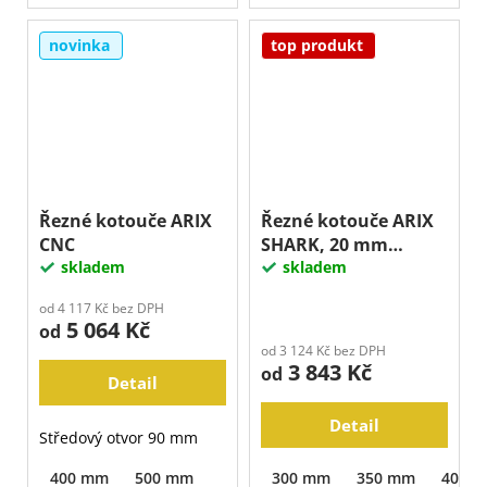
novinka
top produkt
Řezné kotouče ARIX
Řezné kotouče ARIX
CNC
SHARK, 20 mm
skladem
segment
skladem
od 4 117 Kč bez DPH
5 064 Kč
od
od 3 124 Kč bez DPH
3 843 Kč
od
Detail
Detail
Středový otvor 90 mm
400 mm
500 mm
300 mm
350 mm
400 