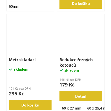
Do košíku
60mm
Metr skladací
Redukce řezných
kotoučů
skladem
skladem
146 Kč bez DPH
179 Kč
191 Kč bez DPH
235 Kč
Detail
Do košíku
60 x 27 mm
60 x 25,4 mm