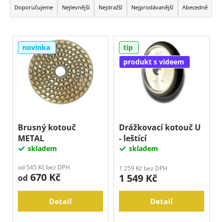
a
Doporučujeme
Nejlevnější
Nejdražší
Nejprodávanější
Abecedně
a
z
j
e
í
V
n
novinka
tip
t
ý
í
?
p
produkt s videem
p
i
r
s
o
p
Hledat
d
r
u
o
Brusný kotouč
Drážkovací kotouč U
k
METAL
- leštící
D
d
t
skladem
skladem
o
u
ů
p
k
od 545 Kč bez DPH
1 259 Kč bez DPH
o
670 Kč
1 549 Kč
t
od
r
ů
u
Detail
Detail
č
u