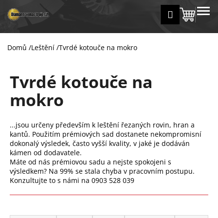
K
Přejít
MENU
Přihlášení
na
Nákup
o
Zpět
Zpět
obsah
š
košík
í
Domů
/
Leštění
/
Tvrdé kotouče na mokro
C
k
o
Tvrdé kotouče na
p
o
mokro
t
ř
...jsou určeny především k leštění řezaných rovin, hran a
e
kantů. Použitím prémiových sad dostanete nekompromisní
b
dokonalý výsledek, často vyšší kvality, v jaké je dodáván
u
kámen od dodavatele.
Máte od nás prémiovou sadu a nejste spokojeni s
j
výsledkem? Na 99% se stala chyba v pracovním postupu.
e
Konzultujte to s námi na 0903 528 039
t
e
Ř
n