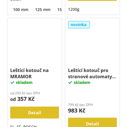
1200g
100 mm
125 mm
150 mm
180 mm
250 mm
novinka
Leštící kotouč na
Leštící kotouč pro
MRAMOR
stranové automaty
skladem
EDGE SLIM
skladem
od 290 Kč bez DPH
357 Kč
od
799 Kč bez DPH
983 Kč
Detail
Detail
SL, SF, BOSCH,