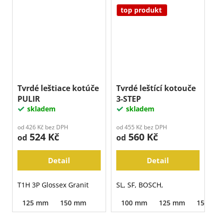
top produkt
Tvrdé leštiace kotúče
Tvrdé leštící kotouče
PULIR
3-STEP
skladem
skladem
od 426 Kč bez DPH
od 455 Kč bez DPH
524 Kč
560 Kč
od
od
Detail
Detail
T1H 3P Glossex Granit
SL, SF, BOSCH,
125 mm
150 mm
100 mm
125 mm
150 