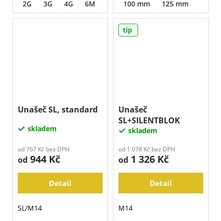
2G
3G
4G
6M
12P
100 mm
125 mm
tip
Unašeč SL, standard
Unašeč
SL+SILENTBLOK
skladem
skladem
od 767 Kč bez DPH
od 1 078 Kč bez DPH
944 Kč
1 326 Kč
od
od
Detail
Detail
SL/M14
M14