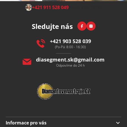
Z
+421 911 528 049
(Po-Pá 8:00-15:00)
á
p
Facebook
Instagram
Sledujte nás
a
t
í
+421 903 528 039
(Po-Pá: 8:00 - 16:30)
diasegment.sk
@
gmail.com
Odpovíme do 24 h
Informace pro vás