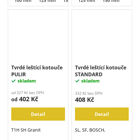
100 mm
125 mm
150 mm
125 mm
150 mm
Tvrdé leštící kotouče
Tvrdé leštící kotouče
PULIR
STANDARD
skladem
skladem
od 327 Kč bez DPH
332 Kč bez DPH
402 Kč
408 Kč
od
Detail
Detail
T1H SH Granit
SL, SF, BOSCH,