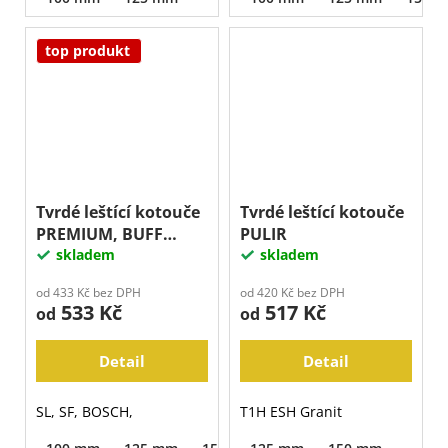
top produkt
Tvrdé leštící kotouče
Tvrdé leštící kotouče
PREMIUM, BUFF
PULIR
černý
skladem
skladem
od 433 Kč bez DPH
od 420 Kč bez DPH
533 Kč
517 Kč
od
od
Detail
Detail
SL, SF, BOSCH,
T1H ESH Granit