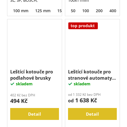
SL, SF, BOSCH,
100x11mm
100 mm
125 mm
150 mm
50
100
200
400
8
top produkt
Leštící kotouče pro
Leštící kotouče pro
podlahové brusky
stranové automaty
skladem
EDGE
skladem
od 1 332 Kč bez DPH
402 Kč bez DPH
1 638 Kč
494 Kč
od
Detail
Detail