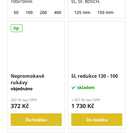
100x10mm
SL, SF, BOSCH,
50
100
200
400
800
125 mm
1500
150 mm
3000
tip
Nepromokavé
SL redukce 130 - 100
rukávy
skladem
objednáno
302 Kč bez DPH
1 407 Kč bez DPH
372 Kč
1 730 Kč
Do košíku
Do košíku