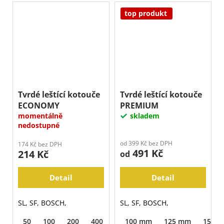
top produkt
Tvrdé leštící kotouče
Tvrdé leštící kotouče
ECONOMY
PREMIUM
momentálně
skladem
nedostupné
od 399 Kč bez DPH
174 Kč bez DPH
491 Kč
214 Kč
od
Detail
Detail
SL, SF, BOSCH,
SL, SF, BOSCH,
50
100
200
400
800
100 mm
1500
125 mm
150 