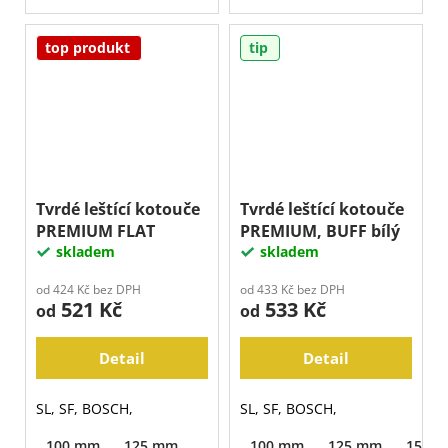
top produkt
tip
Tvrdé leštící kotouče
Tvrdé leštící kotouče
PREMIUM FLAT
PREMIUM, BUFF bílý
skladem
skladem
od 424 Kč bez DPH
od 433 Kč bez DPH
521 Kč
533 Kč
od
od
Detail
Detail
SL, SF, BOSCH,
SL, SF, BOSCH,
100 mm
125 mm
100 mm
125 mm
150 