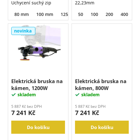
j
Uchycení suchý zip
22,23mm
e
80 mm
100 mm
125 mm
50
100
200
400
8
m
e
novinka
Elektrická bruska na
Elektrická bruska na
kámen, 1200W
kámen, 800W
skladem
skladem
5 887 Kč bez DPH
5 887 Kč bez DPH
7 241 Kč
7 241 Kč
Do košíku
Do košíku