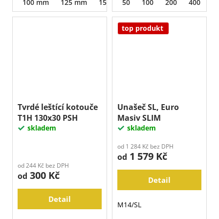
100 mm
125 mm
150 mm
50
100
200
400
8
top produkt
Tvrdé leštící kotouče
Unašeč SL, Euro
T1H 130x30 PSH
Masiv SLIM
skladem
skladem
od 1 284 Kč bez DPH
1 579 Kč
od
od 244 Kč bez DPH
300 Kč
od
Detail
Detail
M14/SL