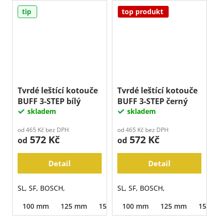
tip
top produkt
Tvrdé leštící kotouče
Tvrdé leštící kotouče
BUFF 3-STEP bílý
BUFF 3-STEP černý
skladem
skladem
od 465 Kč bez DPH
od 465 Kč bez DPH
572 Kč
572 Kč
od
od
Detail
Detail
SL, SF, BOSCH,
SL, SF, BOSCH,
100 mm
125 mm
150 mm
100 mm
125 mm
150 