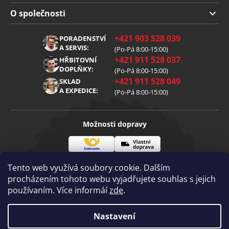
Doprava a platba
O společnosti
Obchodní podmínky
O nás
+421 903 528 039
PORADENSTVÍ
Reklamace
Kariéra
A SERVIS:
(Po-Pá 8:00-15:00)
+421 911 528 037
Zpracování osobních údajů
HŘBITOVNÍ
Blog
DOPLŇKY:
(Po-Pá 8:00-15:00)
Cookies
Kontakt
+421 911 528 049
SKLAD
A EXPEDICE:
(Po-Pá 8:00-15:00)
Možnosti dopravy
Česká
Vlastní
Možnosti platby
pošta
doprava
Tento web využívá soubory cookie. Dalším
procházením tohoto webu vyjadřujete souhlas s jejich
používaním. Více informáí
zde
.
Visa
Mastercard
Dobírka
Copyright 2026
Nastavení
Diamantovenastroje.cz
. Všechna práva