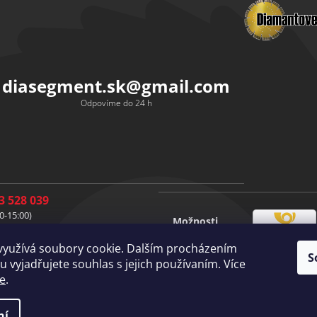
diasegment.sk
@
gmail.com
Odpovíme do 24 h
3 528 039
0-15:00)
Možnosti
1 528 037
Česká
dopravy
0-15:00)
využívá soubory cookie. Dalším procházením
pošta
S
1 528 049
Vlastní
 vyjadřujete souhlas s jejich používaním. Více
doprava
0-15:00)
e
.
ní