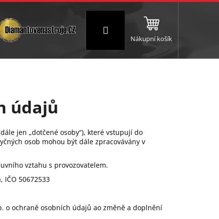
Přihlášení
Nákupní košík
NC a frézování
Brusné a leštící válce
Štokování
h údajů
ále jen „dotčené osoby“), které vstupují do
otyčných osob mohou být dále zpracovávány v
mluvního vztahu s provozovatelem.
a, IČO 50672533
 Sb. o ochraně osobních údajů ao změně a doplnění