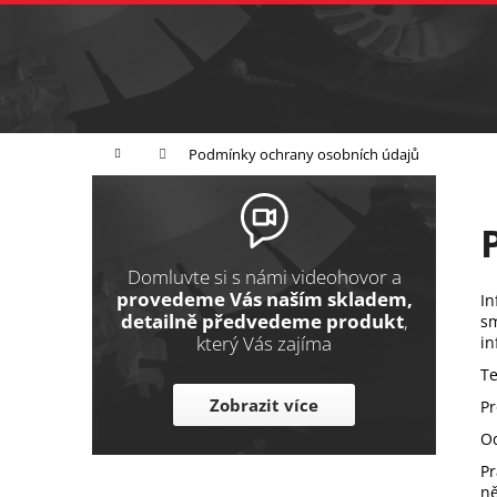
K
Přejít
na
o
Zpět
obsah
do
š
obchodu
í
Broušení
Leštění
Řezání
k
Domů
Podmínky ochrany osobních údajů
P
o
s
t
Domluvte si s námi videohovor a
r
provedeme Vás naším skladem,
In
detailně předvedeme produkt
,
sm
a
který Vás zajíma
in
n
Te
n
Zobrazit více
Pr
í
O
p
a
Pr
ně