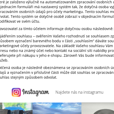
eré je založeno výlučně na automatizovaném zpracování osobních 
jednacím formuláři má nastavený systém tak, že dotyčná osoba vy
racováním osobních údajů pro účely marketingu. Tento souhlas m
volat. Tento systém se dotyčné osobě zobrazí v objednacím formul
difikovat ve svém účtu.
ovozovatel za tímto účelem informuje dotyčnou osobu následovně:
jádřením souhlasu – ověřením Vašeho rozhodnutí se souhlasem zp
ůsobem vyznačení barevného bodu v části „souhlasím“ dáváte sou
rketingové účely provozovatele. Na základě Vašeho souhlasu Vám
resu nebo na známý účet nebo kontakt na sociální síti nabídky pr
eferujete při nákupu v jeho e-shopu. Zároveň Vás bude informovat
užeb.
tčená osoba je následně obeznámena se zpracováním osobních ú
ajů a vyznačením v příslušné části může dát souhlas se zpracován
uhlas stejným způsobem odvolat.
Najdete nás na
instagramu