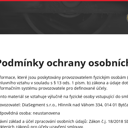
Vrtání
Brusná tělíska a sochařské nástroje
C
Co potřebujete najít?
Hledat
Podmínky ochrany osobníc
Doporučujeme
formace, které jsou poskytovány provozovatelem fyzickým osobám (d
luvního vztahu v souladu s § 13 ods. 1 písm. b) zákona a údaje d
formačním systému provozovatele pro definované účely.
nto materiál se vztahuje výlučně na fyzické osoby vstupující do s
ovozovatel: DiaSegment s.r.o., Hlinník nad Váhom 334, 014 01 Bytč
dpovědná osoba: neustanovena
ávní základ a účel zpracování osobních údajů: Zákon č.j. 18/2018
kterých zákonů pro účely uzavření smlouvy.