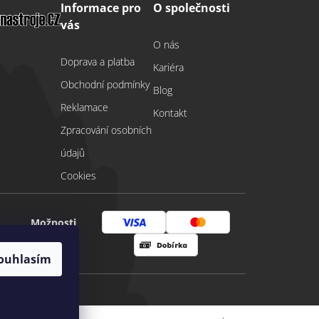
Informace pro
O společnosti
vás
O nás
Doprava a platba
Kariéra
Obchodní podmínky
Blog
Reklamace
Kontakt
Zpracování osobních
údajů
Cookies
Možnosti
Visa
Mastercard
platby
ouhlasím
Dobírka