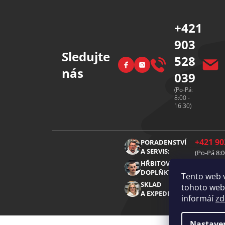
t
í
+421
903
Sledujte
528
Facebook
Instagram
nás
039
(Po-Pá:
8:00 -
16:30)
+421 90
PORADENSTVÍ
A SERVIS:
(Po-Pá 8:0
+421 91
HŘBITOVNÍ
DOPLŇKY:
(Po-Pá 8:0
Tento web 
+421 91
SKLAD
tohoto webu
A EXPEDICE:
(Po-Pá 8:0
informáí
zd
Nastave