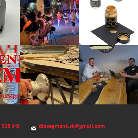
 528 049
diasegment.sk
@
gmail.com
00-15:00)
Odepíšeme do 24 h