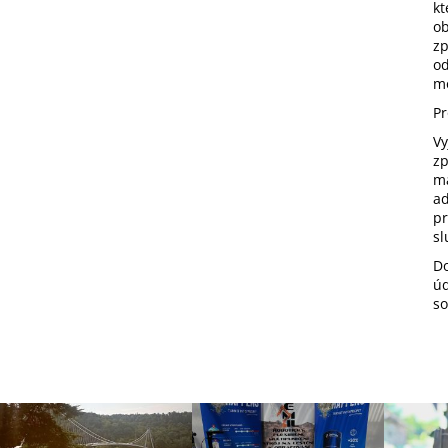
kt
ob
zp
od
mo
Pr
Vy
zp
ma
ad
pr
sl
Do
úd
so