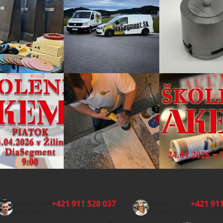
+421 911 528 037
+421 911
HŘBITOVNÍ
SKLAD
DOPLŇKY:
A EXPEDICE:
(Po-Pá 8:00-15:00)
(Po-Pá 8: