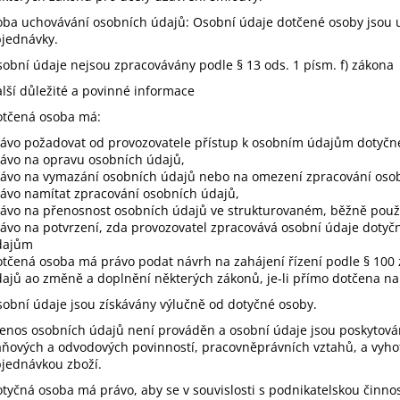
ba uchovávání osobních údajů: Osobní údaje dotčené osoby jsou u
jednávky.
obní údaje nejsou zpracovávány podle § 13 ods. 1 písm. f) zákona
lší důležité a povinné informace
otčená osoba má:
ávo požadovat od provozovatele přístup k osobním údajům dotyčn
ávo na opravu osobních údajů,
ávo na vymazání osobních údajů nebo na omezení zpracování oso
ávo namítat zpracování osobních údajů,
ávo na přenosnost osobních údajů ve strukturovaném, běžně použí
ávo na potvrzení, zda provozovatel zpracovává osobní údaje dotyč
dajům
tčená osoba má právo podat návrh na zahájení řízení podle § 100 
ajů ao změně a doplnění některých zákonů, je-li přímo dotčena n
obní údaje jsou získávány výlučně od dotyčné osoby.
enos osobních údajů není prováděn a osobní údaje jsou poskytová
ňových a odvodových povinností, pracovněprávních vztahů, a vyhot
jednávkou zboží.
tyčná osoba má právo, aby se v souvislosti s podnikatelskou činno