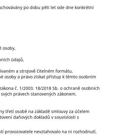
chovávány po dobu pěti let ode dne konkrétní
é osoby,
bních údajů,
vaném a strojově čitelném formátu,
né osoby a právo získat přístup k těmto osobním
zákona č. 1/2003. 18/2018 Sb. o ochraně osobních
a svých právech stanovených zákonem.
ny třetí osobě na základě smlouvy za účelem
ovení daňových dokladů v souvislosti s
stí provozovatele nevztahovalo na ni rozhodnutí,