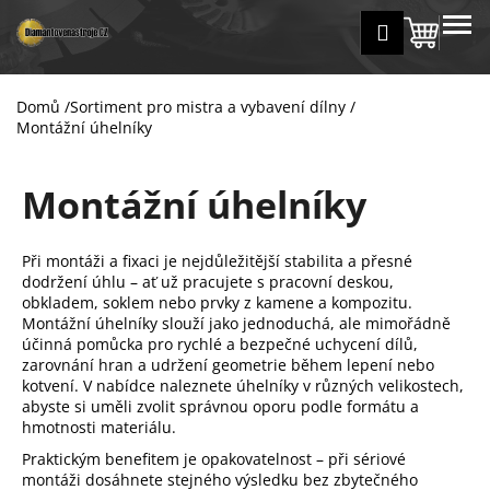
K
Přejít
MENU
Přihlášení
na
Nákup
o
Zpět
Zpět
obsah
š
košík
í
Domů
/
Sortiment pro mistra a vybavení dílny
/
C
k
Montážní úhelníky
o
p
Montážní úhelníky
o
t
ř
Při montáži a fixaci je nejdůležitější stabilita a přesné
dodržení úhlu – ať už pracujete s pracovní deskou,
e
obkladem, soklem nebo prvky z kamene a kompozitu.
b
Montážní úhelníky slouží jako jednoduchá, ale mimořádně
u
účinná pomůcka pro rychlé a bezpečné uchycení dílů,
zarovnání hran a udržení geometrie během lepení nebo
j
kotvení. V nabídce naleznete úhelníky v různých velikostech,
e
abyste si uměli zvolit správnou oporu podle formátu a
t
hmotnosti materiálu.
e
Praktickým benefitem je opakovatelnost – při sériové
montáži dosáhnete stejného výsledku bez zbytečného
n