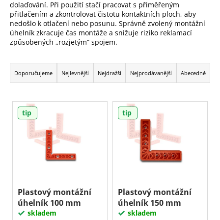
dolaďování. Při použití stačí pracovat s přiměřeným
a
přitlačením a zkontrolovat čistotu kontaktních ploch, aby
j
nedošlo k otlačení nebo posunu. Správně zvolený montážní
úhelník zkracuje čas montáže a snižuje riziko reklamací
í
způsobených „rozjetým“ spojem.
t
Ř
?
a
Doporučujeme
Nejlevnější
Nejdražší
Nejprodávanější
Abecedně
z
e
V
Hledat
n
tip
tip
ý
í
p
p
D
i
r
o
s
p
o
p
o
d
r
r
u
o
u
Plastový montážní
Plastový montážní
k
č
úhelník 100 mm
úhelník 150 mm
d
t
u
skladem
skladem
u