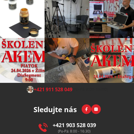
Z
+421 911 528 049
(Po-Pá 8:00-15:00)
á
p
Facebook
Instagram
Sledujte nás
a
t
í
+421 903 528 039
(Po-Pá: 8:00 - 16:30)