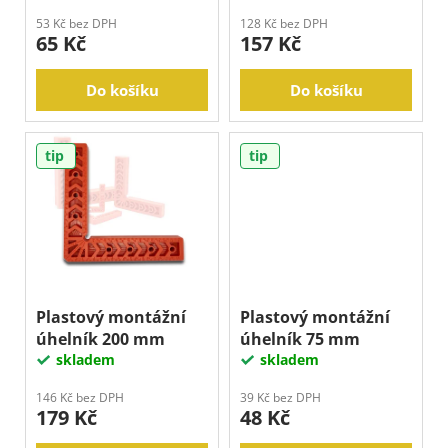
j
ů
k
53 Kč bez DPH
128 Kč bez DPH
e
65 Kč
157 Kč
t
m
ů
e
Do košíku
Do košíku
tip
tip
Plastový montážní
Plastový montážní
úhelník 200 mm
úhelník 75 mm
skladem
skladem
146 Kč bez DPH
39 Kč bez DPH
179 Kč
48 Kč