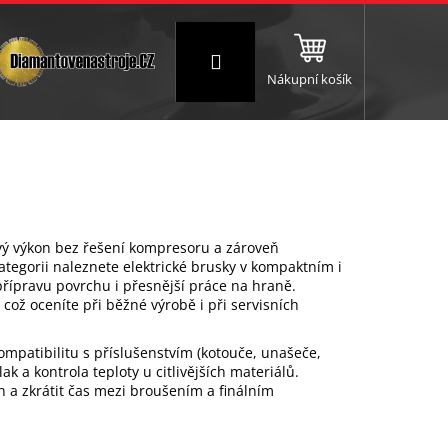
Přihlášení
Nákupní košík
NC a frézování
Brusné a leštící válce
Štokování
ivý výkon bez řešení kompresoru a zároveň
ategorii naleznete elektrické brusky v kompaktním i
řípravu povrchu i přesnější práce na hraně.
ož oceníte při běžné výrobě i při servisních
mpatibilitu s příslušenstvím (kotouče, unašeče,
k a kontrola teploty u citlivějších materiálů.
 a zkrátit čas mezi broušením a finálním