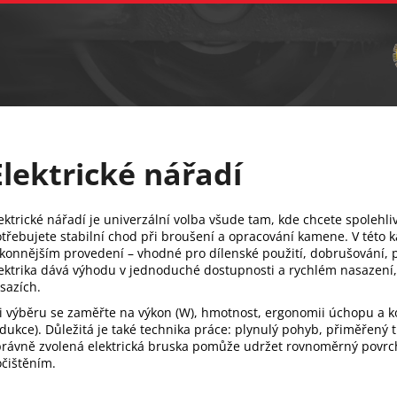
Vrtání
Brusná tělíska a sochařské nástroje
C
Co potřebujete najít?
Hledat
Elektrické nářadí
Doporučujeme
ektrické nářadí je univerzální volba všude tam, kde chcete spolehl
třebujete stabilní chod při broušení a opracování kamene. V této k
konnějším provedení – vhodné pro dílenské použití, dobrušování, p
ektrika dává výhodu v jednoduché dostupnosti a rychlém nasazení, c
sazích.
i výběru se zaměřte na výkon (W), hmotnost, ergonomii úchopu a ko
dukce). Důležitá je také technika práce: plynulý pohyb, přiměřený tla
rávně zvolená elektrická bruska pomůže udržet rovnoměrný povrch
čištěním.