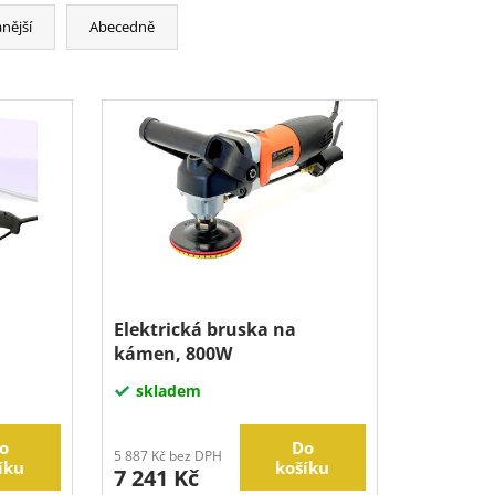
nější
Abecedně
Elektrická bruska na
kámen, 800W
skladem
o
Do
5 887 Kč bez DPH
íku
košíku
7 241 Kč