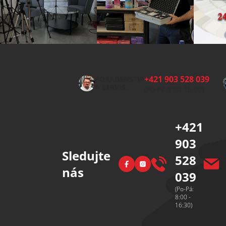
Z
á
p
+421 903 528 039
PORADENSTVÍ
a
A SERVIS:
(Po-Pá 8:00-15:00)
t
í
+421
903
Sledujte
528
Facebook
Instagram
nás
039
(Po-Pá:
8:00 -
16:30)