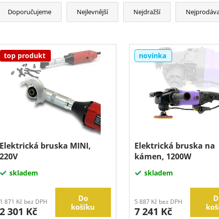
Doporučujeme
Nejlevnější
Nejdražší
Nejprodáva
top produkt
novinka
Elektrická bruska MINI,
Elektrická bruska na
220V
kámen, 1200W
skladem
skladem
Do
D
1 871 Kč bez DPH
5 887 Kč bez DPH
košíku
koš
2 301 Kč
7 241 Kč