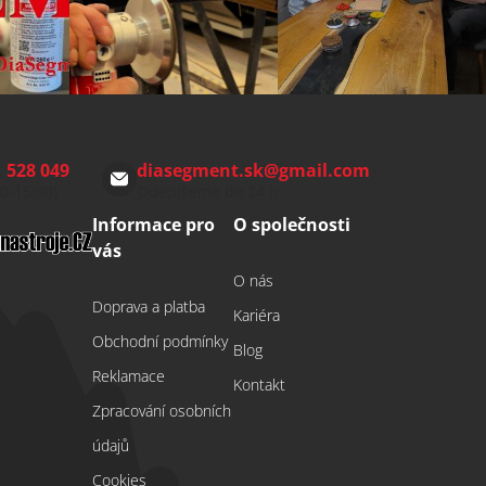
 528 049
diasegment.sk
@
gmail.com
00-15:00)
Odepíšeme do 24 h
Informace pro
O společnosti
vás
O nás
Doprava a platba
Kariéra
Obchodní podmínky
Blog
Reklamace
Kontakt
Zpracování osobních
údajů
Cookies