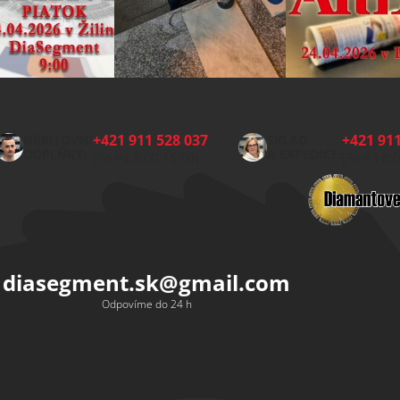
+421 911 528 037
+421 911
HŘBITOVNÍ
SKLAD
DOPLŇKY:
A EXPEDICE:
(Po-Pá 8:00-15:00)
(Po-Pá 8:
diasegment.sk
@
gmail.com
Odpovíme do 24 h