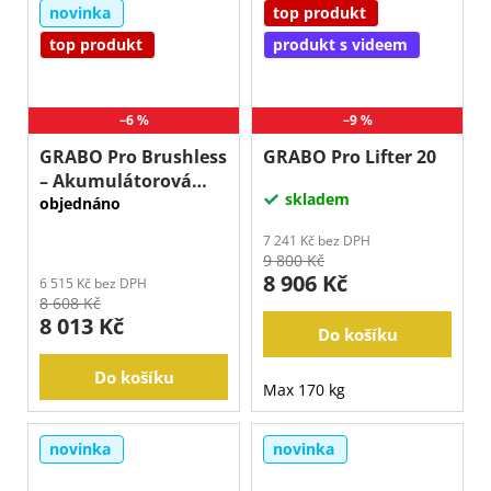
novinka
top produkt
top produkt
produkt s videem
–6 %
–9 %
GRABO Pro Brushless
GRABO Pro Lifter 20
– Akumulátorová
skladem
přísavka (bez baterie)
objednáno
7 241 Kč bez DPH
9 800 Kč
8 906 Kč
6 515 Kč bez DPH
8 608 Kč
8 013 Kč
Do košíku
Do košíku
Max 170 kg
novinka
novinka