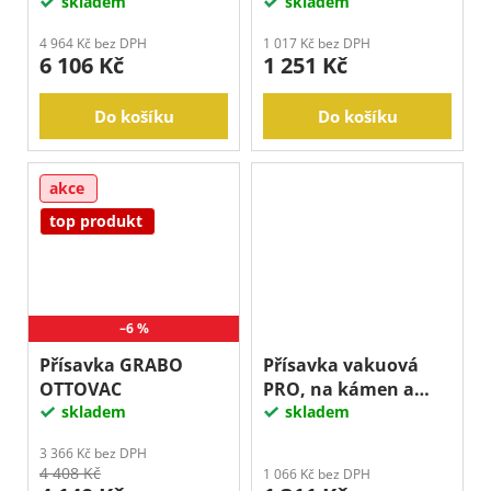
vrtačka úhlova s
skladem
skladem
dlouhým krkem
4 964 Kč bez DPH
1 017 Kč bez DPH
6 106 Kč
1 251 Kč
Do košíku
Do košíku
akce
top produkt
–6 %
Přísavka GRABO
Přísavka vakuová
OTTOVAC
PRO, na kámen a
skladem
sklo
skladem
3 366 Kč bez DPH
4 408 Kč
1 066 Kč bez DPH