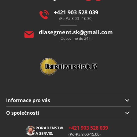
t
í
+421 903 528 039
(Po-Pá: 8:00 - 16:30)
diasegment.sk
@
gmail.com
Odpovíme do 24 h
Informace pro vás
Doprava a platba
O společnosti
Obchodní podmínky
O nás
+421 903 528 039
PORADENSTVÍ
Reklamace
Kariéra
A SERVIS:
(Po-Pá 8:00-15:00)