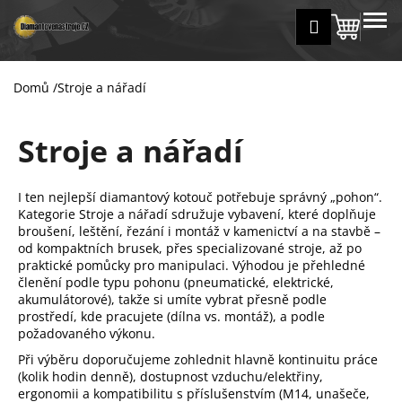
K
Přejít
MENU
Přihlášení
na
Nákup
o
Zpět
Zpět
obsah
š
košík
í
Domů
/
Stroje a nářadí
C
k
o
Stroje a nářadí
p
o
t
I ten nejlepší diamantový kotouč potřebuje správný „pohon“.
ř
Kategorie Stroje a nářadí sdružuje vybavení, které doplňuje
broušení, leštění, řezání i montáž v kamenictví a na stavbě –
e
od kompaktních brusek, přes specializované stroje, až po
b
praktické pomůcky pro manipulaci. Výhodou je přehledné
u
členění podle typu pohonu (pneumatické, elektrické,
akumulátorové), takže si umíte vybrat přesně podle
j
prostředí, kde pracujete (dílna vs. montáž), a podle
e
požadovaného výkonu.
t
Při výběru doporučujeme zohlednit hlavně kontinuitu práce
e
(kolik hodin denně), dostupnost vzduchu/elektřiny,
ergonomii a kompatibilitu s příslušenstvím (M14, unašeče,
n