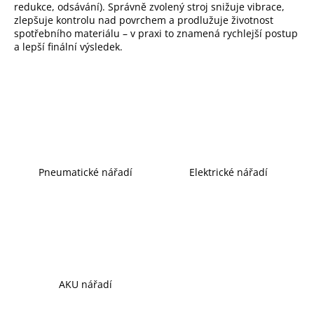
redukce, odsávání). Správně zvolený stroj snižuje vibrace,
a
zlepšuje kontrolu nad povrchem a prodlužuje životnost
j
spotřebního materiálu – v praxi to znamená rychlejší postup
a lepší finální výsledek.
í
t
?
Hledat
Pneumatické nářadí
Elektrické nářadí
D
o
p
o
r
u
AKU nářadí
č
u
Ř