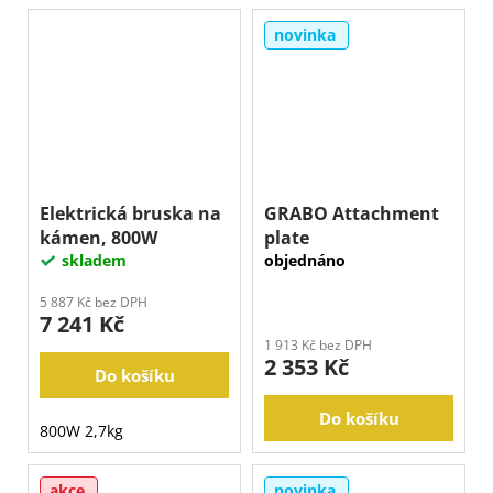
novinka
Elektrická bruska na
GRABO Attachment
kámen, 800W
plate
skladem
objednáno
5 887 Kč bez DPH
7 241 Kč
1 913 Kč bez DPH
2 353 Kč
Do košíku
Do košíku
800W 2,7kg
akce
novinka