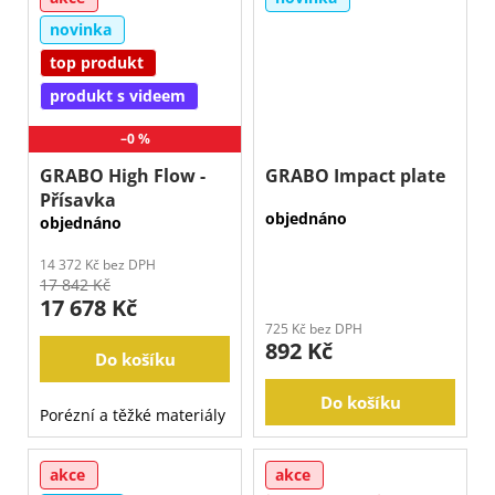
novinka
top produkt
produkt s videem
–0 %
GRABO High Flow -
GRABO Impact plate
Přísavka
objednáno
objednáno
14 372 Kč bez DPH
17 842 Kč
17 678 Kč
725 Kč bez DPH
892 Kč
Do košíku
Do košíku
Porézní a těžké materiály
akce
akce