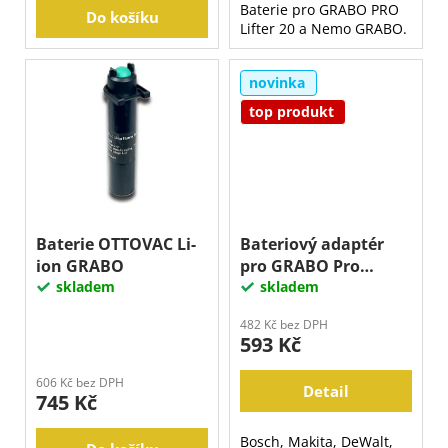
Baterie pro GRABO PRO
Do košíku
Lifter 20 a Nemo GRABO.
novinka
top produkt
Baterie OTTOVAC Li-
Bateriový adaptér
ion GRABO
pro GRABO Pro
skladem
Brushless
skladem
482 Kč bez DPH
593 Kč
606 Kč bez DPH
Detail
745 Kč
Bosch, Makita, DeWalt,