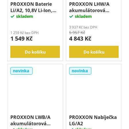
PROXXON Baterie
PROXXON LHW/A
Li/A2, 10,8V Li-Ion,
akumulátorová
2,6Ah
skladem
úhlová bruska
skladem
3 937 Kč bez DPH
5 957 Kč
1 259 Kč bez DPH
1 549 Kč
4 843 Kč
Do košíku
Do košíku
novinka
novinka
PROXXON LWB/A
PROXXON Nabíječka
akumulátorová
LG/A2