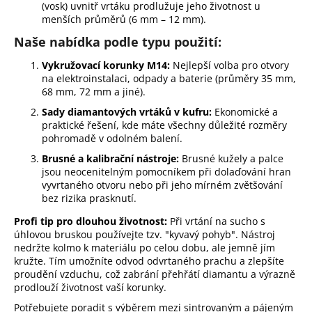
(vosk) uvnitř vrtáku prodlužuje jeho životnost u
menších průměrů (6 mm – 12 mm).
Naše nabídka podle typu použití:
Vykružovací korunky M14:
Nejlepší volba pro otvory
na elektroinstalaci, odpady a baterie (průměry 35 mm,
68 mm, 72 mm a jiné).
Sady diamantových vrtáků v kufru:
Ekonomické a
praktické řešení, kde máte všechny důležité rozměry
pohromadě v odolném balení.
Brusné a kalibrační nástroje:
Brusné kužely a palce
jsou neocenitelným pomocníkem při dolaďování hran
vyvrtaného otvoru nebo při jeho mírném zvětšování
bez rizika prasknutí.
Profi tip pro dlouhou životnost:
Při vrtání na sucho s
úhlovou bruskou používejte tzv. "kyvavý pohyb". Nástroj
nedržte kolmo k materiálu po celou dobu, ale jemně jím
kružte. Tím umožníte odvod odvrtaného prachu a zlepšíte
proudění vzduchu, což zabrání přehřátí diamantu a výrazně
prodlouží životnost vaší korunky.
Potřebujete poradit s výběrem mezi sintrovaným a pájeným