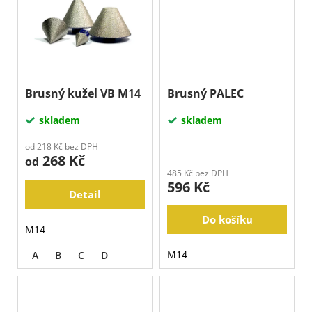
Brusný kužel VB M14
Brusný PALEC
skladem
skladem
od 218 Kč bez DPH
268 Kč
od
485 Kč bez DPH
596 Kč
Detail
Do košíku
M14
M14
A
B
C
D