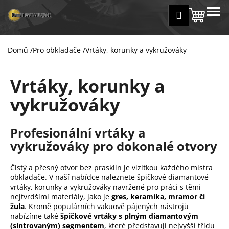
K
Přejít
MENU
Přihlášení
na
Nákup
o
Zpět
Zpět
obsah
š
košík
í
Domů
/
Pro obkladače
/
Vrtáky, korunky a vykružováky
C
k
o
Vrtáky, korunky a
p
o
vykružováky
t
ř
Profesionální vrtáky a
e
vykružováky pro dokonalé otvory
b
u
Čistý a přesný otvor bez prasklin je vizitkou každého mistra
j
obkladače. V naší nabídce naleznete špičkové diamantové
e
vrtáky, korunky a vykružováky navržené pro práci s těmi
nejtvrdšími materiály, jako je
gres, keramika, mramor či
t
žula
. Kromě populárních vakuově pájených nástrojů
e
nabízíme také
špičkové vrtáky s plným diamantovým
n
(sintrovaným) segmentem
, které představují nejvyšší třídu