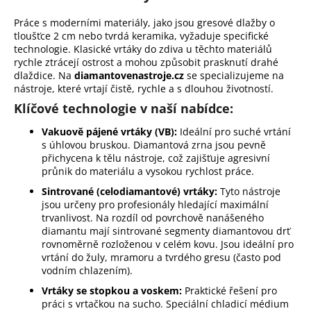
d
Práce s moderními materiály, jako jsou gresové dlažby o
a
tloušťce 2 cm nebo tvrdá keramika, vyžaduje specifické
c
technologie. Klasické vrtáky do zdiva u těchto materiálů
í
rychle ztrácejí ostrost a mohou způsobit prasknutí drahé
p
dlaždice. Na
diamantovenastroje.cz
se specializujeme na
r
nástroje, které vrtají čistě, rychle a s dlouhou životností.
v
Klíčové technologie v naší nabídce:
k
Vakuově pájené vrtáky (VB):
y
Ideální pro suché vrtání
s úhlovou bruskou. Diamantová zrna jsou pevně
v
přichycena k tělu nástroje, což zajišťuje agresivní
ý
průnik do materiálu a vysokou rychlost práce.
p
Sintrované (celodiamantové) vrtáky:
Tyto nástroje
i
jsou určeny pro profesionály hledající maximální
s
trvanlivost. Na rozdíl od povrchově nanášeného
u
diamantu mají sintrované segmenty diamantovou drť
rovnoměrně rozloženou v celém kovu. Jsou ideální pro
vrtání do žuly, mramoru a tvrdého gresu (často pod
vodním chlazením).
Vrtáky se stopkou a voskem:
Praktické řešení pro
práci s vrtačkou na sucho. Speciální chladicí médium