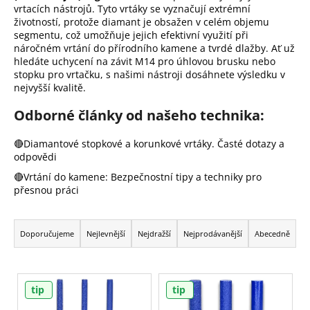
vrtacích nástrojů. Tyto vrtáky se vyznačují extrémní
a
životností, protože diamant je obsažen v celém objemu
j
segmentu, což umožňuje jejich efektivní využití při
náročném vrtání do přírodního kamene a tvrdé dlažby. Ať už
í
hledáte uchycení na závit M14 pro úhlovou brusku nebo
t
stopku pro vrtačku, s našimi nástroji dosáhnete výsledku v
?
nejvyšší kvalitě.
Odborné články od našeho technika:
🔴Diamantové stopkové a korunkové vrtáky. Časté dotazy a
Hledat
odpovědi
🔴Vrtání do kamene: Bezpečnostní tipy a techniky pro
přesnou práci
D
o
Ř
p
a
Doporučujeme
Nejlevnější
Nejdražší
Nejprodávanější
Abecedně
o
z
r
e
u
V
č
n
tip
tip
ý
u
í