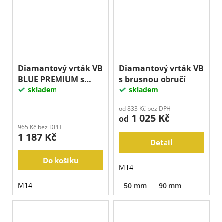
Diamantový vrták VB
Diamantový vrták VB
BLUE PREMIUM s
s brusnou obručí
brusnou obručí
skladem
skladem
od 833 Kč bez DPH
1 025 Kč
od
965 Kč bez DPH
1 187 Kč
Detail
Do košíku
M14
M14
50 mm
90 mm