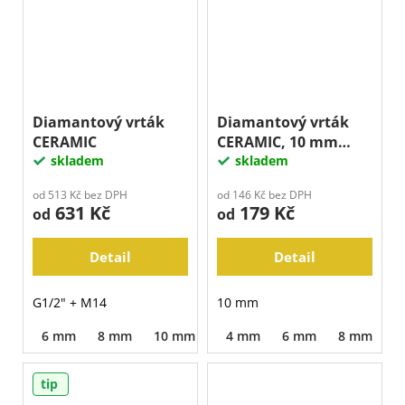
Diamantový vrták
Diamantový vrták
CERAMIC
CERAMIC, 10 mm
skladem
stopka
skladem
od 513 Kč bez DPH
od 146 Kč bez DPH
631 Kč
179 Kč
od
od
Detail
Detail
G1/2" + M14
10 mm
6 mm
8 mm
10 mm
15 mm
4 mm
20 mm
6 mm
8 mm
25 mm
1
tip