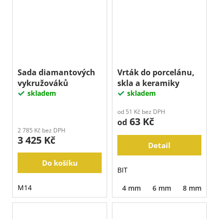
Sada diamantových
Vrták do porcelánu,
vykružováků
skla a keramiky
skladem
skladem
od 51 Kč bez DPH
63 Kč
od
2 785 Kč bez DPH
3 425 Kč
Detail
Do košíku
BIT
M14
4 mm
6 mm
8 mm
1