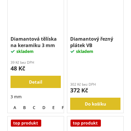
Diamantová tělíska
Diamantový řezný
na keramiku 3 mm
plátek VB
skladem
skladem
39 Kč bez DPH
48 Kč
Detail
302 Kč bez DPH
372 Kč
3 mm
Do košíku
A
B
C
D
E
F
G
top produkt
top produkt