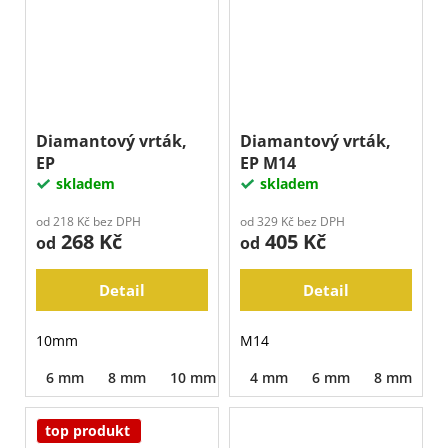
Diamantový vrták,
Diamantový vrták,
EP
EP M14
skladem
skladem
od 218 Kč bez DPH
od 329 Kč bez DPH
268 Kč
405 Kč
od
od
Detail
Detail
10mm
M14
6 mm
8 mm
10 mm
15 mm
4 mm
20 mm
6 mm
8 mm
35 mm
1
top produkt