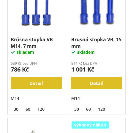
p
j
p
i
e
r
m
s
o
e
p
d
r
u
o
Brúsna stopka VB
Brusná stopka VB, 15
k
M14, 7 mm
mm
d
t
skladem
skladem
u
ů
k
639 Kč bez DPH
814 Kč bez DPH
786 Kč
1 001 Kč
t
ů
Detail
Detail
M14
M14
30
60
120
30
60
120
výhodný nákup