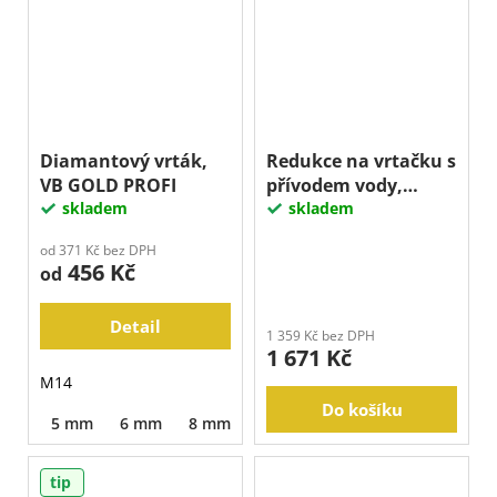
Diamantový vrták,
Redukce na vrtačku s
VB GOLD PROFI
přívodem vody,
skladem
10mm
skladem
od 371 Kč bez DPH
456 Kč
od
Detail
1 359 Kč bez DPH
1 671 Kč
M14
Do košíku
5 mm
6 mm
8 mm
10 mm
15 mm
20 mm
tip