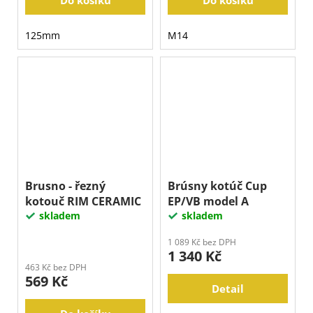
Do košíku
Do košíku
125mm
M14
Brusno - řezný
Brúsny kotúč Cup
kotouč RIM CERAMIC
EP/VB model A
skladem
skladem
1 089 Kč bez DPH
1 340 Kč
463 Kč bez DPH
569 Kč
Detail