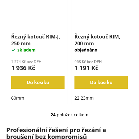
Řezný kotouč RIM-J,
Řezný kotouč RIM,
250 mm
200 mm
skladem
objednáno
1 574 Kč bez DPH
968 Kč bez DPH
1 936 Kč
1 191 Kč
Do košíku
Do košíku
60mm
22,23mm
24
položek celkem
O
v
Profesionální řešení pro řezání a
l
broušení bez kompromisů
á