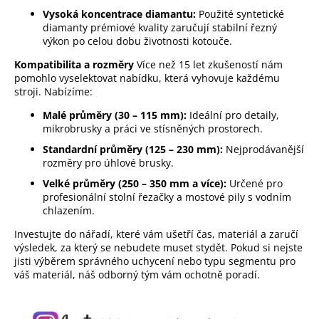
Vysoká koncentrace diamantu:
Použité syntetické
diamanty prémiové kvality zaručují stabilní řezný
výkon po celou dobu životnosti kotouče.
Kompatibilita a rozměry
Více než 15 let zkušeností nám
pomohlo vyselektovat nabídku, která vyhovuje každému
stroji. Nabízíme:
Malé průměry (30 – 115 mm):
Ideální pro detaily,
mikrobrusky a práci ve stísněných prostorech.
Standardní průměry (125 – 230 mm):
Nejprodávanější
rozměry pro úhlové brusky.
Velké průměry (250 – 350 mm a více):
Určené pro
profesionální stolní řezačky a mostové pily s vodním
chlazením.
Investujte do nářadí, které vám ušetří čas, materiál a zaručí
výsledek, za který se nebudete muset stydět. Pokud si nejste
jisti výběrem správného uchycení nebo typu segmentu pro
váš materiál, náš odborný tým vám ochotně poradí.