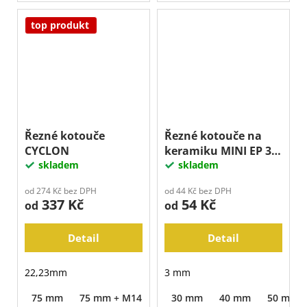
top produkt
Řezné kotouče
Řezné kotouče na
CYCLON
keramiku MINI EP 3
skladem
mm
skladem
od 274 Kč bez DPH
od 44 Kč bez DPH
337 Kč
54 Kč
od
od
Detail
Detail
22,23mm
3 mm
75 mm
75 mm + M14
105 mm
30 mm
115 mm
40 mm
125 mm
50 mm