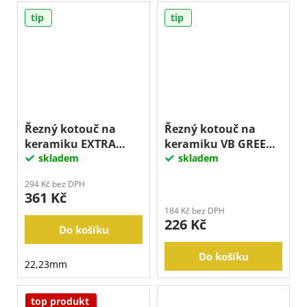
tip
tip
Řezný kotouč na
Řezný kotouč na
keramiku EXTRA
keramiku VB GREEN,
THIN, 125 mm
skladem
115 mm
skladem
294 Kč bez DPH
361 Kč
184 Kč bez DPH
226 Kč
Do košíku
Do košíku
22,23mm
top produkt