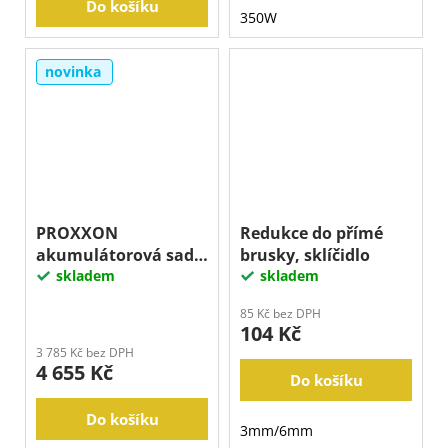
Do košíku
350W
novinka
PROXXON
Redukce do přímé
akumulátorová sada
brusky, sklíčidlo
LBX/A
skladem
skladem
85 Kč bez DPH
104 Kč
3 785 Kč bez DPH
4 655 Kč
Do košíku
Do košíku
3mm/6mm