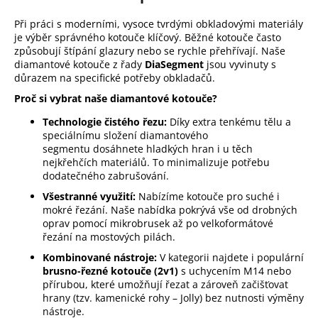
d
Při práci s moderními, vysoce tvrdými obkladovými materiály
a
je výběr správného kotouče klíčový. Běžné kotouče často
c
způsobují štípání glazury nebo se rychle přehřívají. Naše
í
diamantové kotouče z řady
DiaSegment
jsou vyvinuty s
p
důrazem na specifické potřeby obkladačů.
r
Proč si vybrat naše diamantové kotouče?
v
k
Technologie čistého řezu:
Díky extra tenkému tělu a
speciálnímu složení diamantového
y
segmentu dosáhnete hladkých hran i u těch
v
nejkřehčích materiálů. To minimalizuje potřebu
ý
dodatečného zabrušování.
p
Všestranné využití:
Nabízíme kotouče pro suché i
i
mokré řezání. Naše nabídka pokrývá vše od drobných
s
oprav pomocí mikrobrusek až po velkoformátové
u
řezání na mostových pilách.
Kombinované nástroje:
V kategorii najdete i populární
brusno-řezné kotouče (2v1)
s uchycením M14 nebo
přírubou, které umožňují řezat a zároveň začišťovat
hrany (tzv. kamenické rohy – Jolly) bez nutnosti výměny
nástroje.