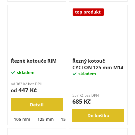
top produkt
Řezné kotouče RIM
Řezný kotouč
CYCLON 125 mm M14
skladem
skladem
od 363 Kč bez DPH
447 Kč
od
557 Kč bez DPH
685 Kč
Detail
Do košíku
105 mm
125 mm
150 mm
180 mm
230 mm
2