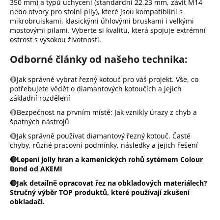
350 mm) a typů uchycení (standardní 22,23 mm, závit M14
a
nebo otvory pro stolní pily), které jsou kompatibilní s
mikrobruiskami, klasickými úhlovými bruskami i velkými
j
mostovými pilami. Vyberte si kvalitu, která spojuje extrémní
í
ostrost s vysokou životností.
t
Odborné články od našeho technika:
?
🔴Jak správně vybrat řezný kotouč pro váš projekt. Vše, co
potřebujete vědět o diamantových kotoučích a jejich
základní rozdělení
Hledat
🔴Bezpečnost na prvním místě: Jak vznikly úrazy z chyb a
špatných nástrojů
🔴Jak správně používat diamantový řezný kotouč. Časté
D
chyby, různé pracovní podmínky, následky a jejich řešení
o
p
🔴Lepení jolly hran a kamenických rohů sytémem Colour
Bond od AKEMI
o
r
🔴Jak detailně opracovat řez na obkladových materiálech?
u
Stručný výběr TOP produktů, které používají zkušení
č
obkladači.
u