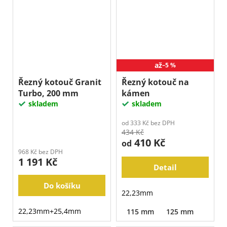
až
–5 %
Řezný kotouč Granit
Řezný kotouč na
Turbo, 200 mm
kámen
skladem
skladem
od 333 Kč bez DPH
434 Kč
410 Kč
od
968 Kč bez DPH
1 191 Kč
Detail
Do košíku
22,23mm
22,23mm+25,4mm
115 mm
125 mm