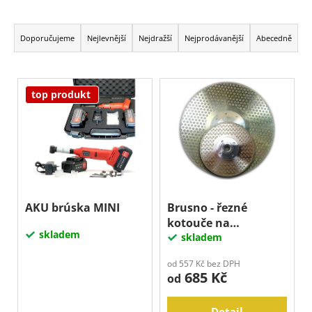
j
Ř
e
m
a
Doporučujeme
Nejlevnější
Nejdražší
Nejprodávanější
Abecedně
e
z
e
V
n
top produkt
ý
í
p
p
i
r
s
o
p
d
r
u
o
AKU brúska MINI
Brusno - řezné
k
kotouče na
d
skladem
t
MRAMOR, EP
skladem
u
ů
k
od 557 Kč bez DPH
685 Kč
t
od
ů
Detail