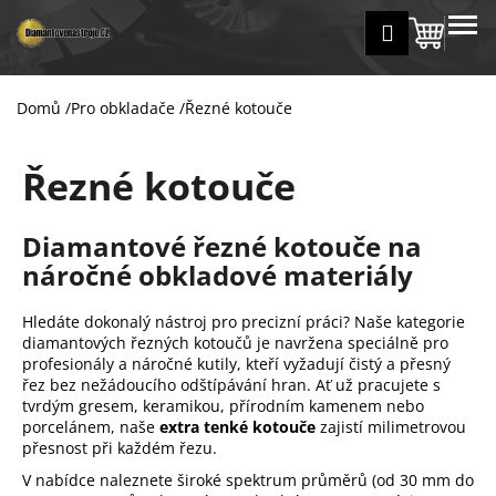
K
Přejít
MENU
Přihlášení
na
Nákup
o
Zpět
Zpět
obsah
š
košík
í
Domů
/
Pro obkladače
/
Řezné kotouče
C
k
o
Řezné kotouče
p
o
t
Diamantové řezné kotouče na
ř
náročné obkladové materiály
e
b
Hledáte dokonalý nástroj pro precizní práci? Naše kategorie
diamantových řezných kotoučů je navržena speciálně pro
u
profesionály a náročné kutily, kteří vyžadují čistý a přesný
j
řez bez nežádoucího odštípávání hran. Ať už pracujete s
e
tvrdým gresem, keramikou, přírodním kamenem nebo
porcelánem, naše
extra tenké kotouče
zajistí milimetrovou
t
přesnost při každém řezu.
e
V nabídce naleznete široké spektrum průměrů (od 30 mm do
n