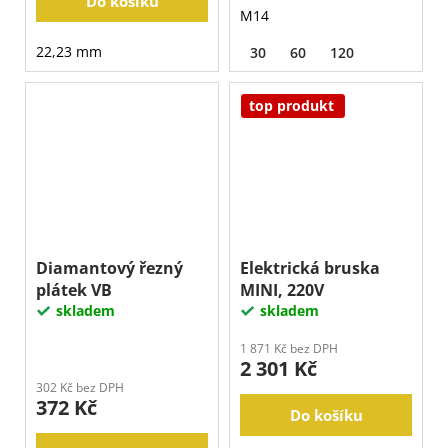
Do košíku
M14
22,23 mm
30
60
120
top produkt
Diamantový řezný
Elektrická bruska
plátek VB
MINI, 220V
skladem
skladem
1 871 Kč bez DPH
2 301 Kč
302 Kč bez DPH
372 Kč
Do košíku