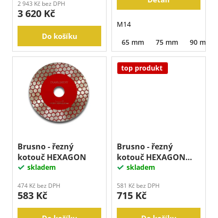
2 943 Kč bez DPH
3 620 Kč
M14
Do košíku
65 mm
75 mm
90 mm
top produkt
Brusno - řezný
Brusno - řezný
kotouč HEXAGON
kotouč HEXAGON
skladem
M14
skladem
474 Kč bez DPH
581 Kč bez DPH
583 Kč
715 Kč