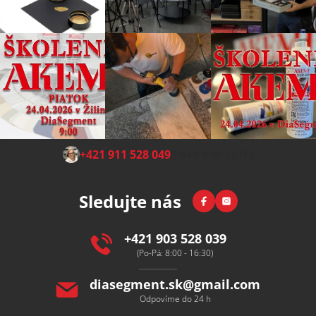
Z
+421 911 528 049
(Po-Pá 8:00-15:00)
á
p
Facebook
Instagram
Sledujte nás
a
t
í
+421 903 528 039
(Po-Pá: 8:00 - 16:30)
diasegment.sk
@
gmail.com
Odpovíme do 24 h