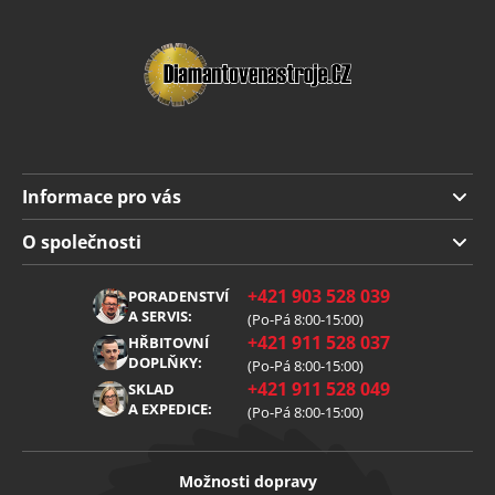
Informace pro vás
Doprava a platba
O společnosti
Obchodní podmínky
O nás
+421 903 528 039
PORADENSTVÍ
Reklamace
Kariéra
A SERVIS:
(Po-Pá 8:00-15:00)
+421 911 528 037
Zpracování osobních údajů
HŘBITOVNÍ
Blog
DOPLŇKY:
(Po-Pá 8:00-15:00)
Cookies
Kontakt
+421 911 528 049
SKLAD
A EXPEDICE:
(Po-Pá 8:00-15:00)
Možnosti dopravy