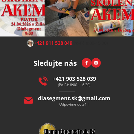
Z
+421 911 528 049
(Po-Pá 8:00-15:00)
á
p
Facebook
Instagram
Sledujte nás
a
t
í
+421 903 528 039
(Po-Pá: 8:00 - 16:30)
diasegment.sk
@
gmail.com
Odpovíme do 24 h