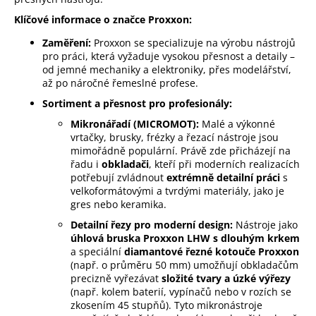
a
Klíčové informace o značce Proxxon:
j
Zaměření:
Proxxon se specializuje na výrobu nástrojů
í
pro práci, která vyžaduje vysokou přesnost a detaily –
t
od jemné mechaniky a elektroniky, přes modelářství,
až po náročné řemeslné profese.
?
Sortiment a přesnost pro profesionály:
Mikronářadí (MICROMOT):
Malé a výkonné
vrtačky, brusky, frézky a řezací nástroje jsou
Hledat
mimořádně populární. Právě zde přicházejí na
řadu i
obkladači
, kteří při moderních realizacích
potřebují zvládnout
extrémně detailní práci
s
velkoformátovými a tvrdými materiály, jako je
D
gres nebo keramika.
o
Detailní řezy pro moderní design:
Nástroje jako
p
úhlová bruska Proxxon LHW s dlouhým krkem
o
a speciální
diamantové řezné kotouče Proxxon
r
(např. o průměru 50 mm) umožňují obkladačům
u
precizně vyřezávat
složité tvary a úzké výřezy
č
(např. kolem baterií, vypínačů nebo v rozích se
u
zkosením 45 stupňů). Tyto mikronástroje