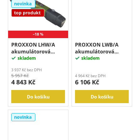
novinka
top produkt
–18 %
PROXXON LHW/A
PROXXON LWB/A
akumulátorová
akumulátorová
úhlová bruska
skladem
vrtačka úhlova s
skladem
dlouhým krkem
3 937 Kč bez DPH
5 957 Kč
4 964 Kč bez DPH
4 843 Kč
6 106 Kč
Do košíku
Do košíku
novinka