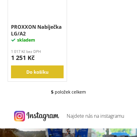
PROXXON Nabíječka
LG/A2
skladem
1 017 Kč bez DPH
1 251 Kč
Do košíku
5
položek celkem
O
v
l
á
Najdete nás na
instagramu
d
a
c