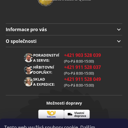
Informace pro vás
Doprava a platba
O společnosti
Obchodní podmínky
O nás
+421 903 528 039
PORADENSTVÍ
Reklamace
Kariéra
A SERVIS:
(Po-Pá 8:00-15:00)
+421 911 528 037
Zpracování osobních údajů
HŘBITOVNÍ
Blog
DOPLŇKY:
(Po-Pá 8:00-15:00)
Cookies
Kontakt
+421 911 528 049
SKLAD
A EXPEDICE:
(Po-Pá 8:00-15:00)
Možnosti dopravy
Česká
Vlastní
Možnosti platby
pošta
doprava
Tento web využívá soubory cookie. Dalším