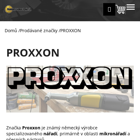
K
Přejít
MENU
Přihlášení
na
Nákup
o
Zpět
Zpět
obsah
š
košík
í
Domů
/
Prodávané značky
/
PROXXON
C
k
o
PROXXON
p
o
t
ř
e
b
u
j
e
t
Značka
Proxxon
je známý německý výrobce
e
specializovaného
nářadí
, primárně v oblasti
mikronářadí
a
n
přesných nástrojů.