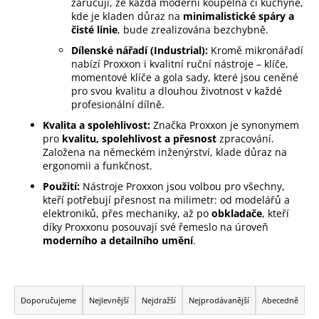
zaručují, že každá moderní koupelna či kuchyně,
j
kde je kladen důraz na
minimalistické spáry a
e
čisté linie
, bude zrealizována bezchybně.
m
Dílenské nářadí (Industrial):
Kromě mikronářadí
e
nabízí Proxxon i kvalitní ruční nástroje – klíče,
momentové klíče a gola sady, které jsou ceněné
pro svou kvalitu a dlouhou životnost v každé
profesionální dílně.
Kvalita a spolehlivost:
Značka Proxxon je synonymem
pro
kvalitu, spolehlivost a přesnost
zpracování.
Založena na německém inženýrství, klade důraz na
ergonomii a funkčnost.
Použití:
Nástroje Proxxon jsou volbou pro všechny,
kteří potřebují přesnost na milimetr: od modelářů a
elektroniků, přes mechaniky, až po
obkladače
, kteří
díky Proxxonu posouvají své řemeslo na úroveň
moderního a detailního umění
.
Ř
a
Doporučujeme
Nejlevnější
Nejdražší
Nejprodávanější
Abecedně