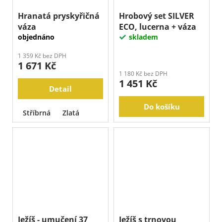
Hranatá pryskyřičná
Hrobový set SILVER
váza
ECO, lucerna + váza
objednáno
skladem
1 359 Kč bez DPH
1 671 Kč
1 180 Kč bez DPH
1 451 Kč
Detail
Do košíku
Stříbrná
Zlatá
Ježíš - umučení 37
Ježíš s trnovou