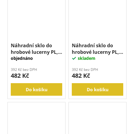
Náhradní sklo do
Náhradní sklo do
hrobové lucerny PL,
hrobové lucerny PL,
80x100 mm
objednáno
80x160 mm
skladem
392 Kč bez DPH
392 Kč bez DPH
482 Kč
482 Kč
Do košíku
Do košíku