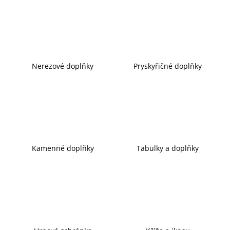
j
e
m
e
Nerezové doplňky
Pryskyřičné doplňky
Kamenné doplňky
Tabulky a doplňky