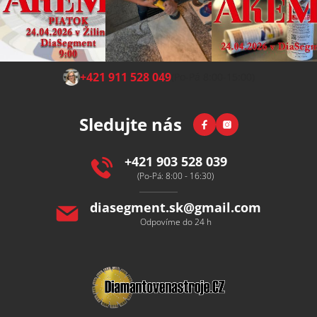
Z
+421 911 528 049
(Po-Pá 8:00-15:00)
á
p
Facebook
Instagram
Sledujte nás
a
t
í
+421 903 528 039
(Po-Pá: 8:00 - 16:30)
diasegment.sk
@
gmail.com
Odpovíme do 24 h