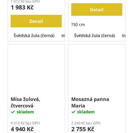
1 612 Kč bez DPH
1 983 Kč
Detail
Detail
?30 cm
Švédská žula (černá)
Impala
Švédská žula (černá)
Tarn
Aurora
Vizag 
Impa
Mísa žulová,
Mosazná panna
čtvercová
Maria
skladem
skladem
4 016 Kč bez DPH
2 240 Kč bez DPH
4 940 Kč
2 755 Kč