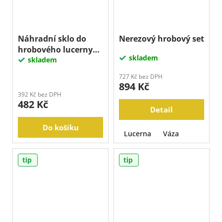
Náhradní sklo do
Nerezový hrobový set
hrobového lucerny
skladem
PL, 70x160 mm
skladem
727 Kč bez DPH
894 Kč
392 Kč bez DPH
482 Kč
Detail
Do košíku
Lucerna
Váza
tip
tip