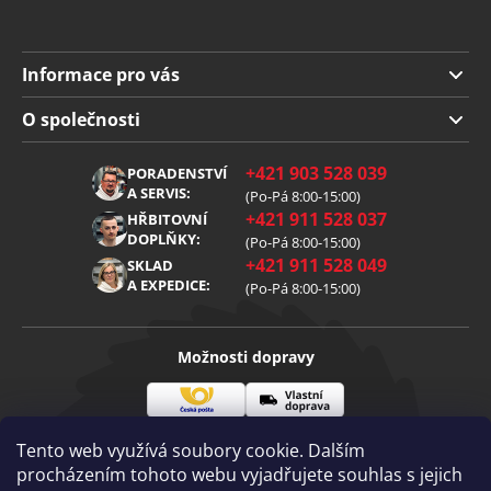
Informace pro vás
Doprava a platba
O společnosti
Obchodní podmínky
O nás
+421 903 528 039
PORADENSTVÍ
Reklamace
Kariéra
A SERVIS:
(Po-Pá 8:00-15:00)
+421 911 528 037
Zpracování osobních údajů
HŘBITOVNÍ
Blog
DOPLŇKY:
(Po-Pá 8:00-15:00)
Cookies
Kontakt
+421 911 528 049
SKLAD
A EXPEDICE:
(Po-Pá 8:00-15:00)
Možnosti dopravy
Česká
Vlastní
Možnosti platby
pošta
doprava
Tento web využívá soubory cookie. Dalším
procházením tohoto webu vyjadřujete souhlas s jejich