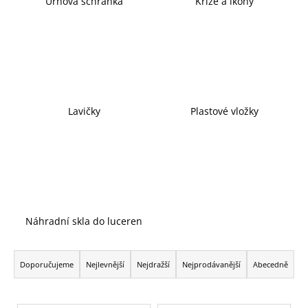
Urnová schránka
Kříže a ikony
Lavičky
Plastové vložky
Náhradní skla do luceren
Ř
a
Doporučujeme
Nejlevnější
Nejdražší
Nejprodávanější
Abecedně
z
e