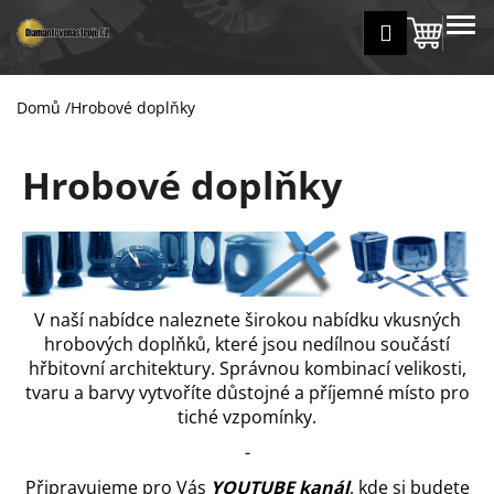
K
Přejít
MENU
Přihlášení
na
Nákup
o
Zpět
Zpět
obsah
š
košík
í
Domů
/
Hrobové doplňky
C
k
o
Hrobové doplňky
p
o
t
ř
e
b
V naší nabídce naleznete širokou nabídku vkusných
u
hrobových doplňků, které jsou nedílnou součástí
hřbitovní architektury. Správnou kombinací velikosti,
j
tvaru a barvy vytvoříte důstojné a příjemné místo pro
e
tiché vzpomínky.
t
-
e
n
Připravujeme pro Vás
YOUTUBE kanál
, kde si budete