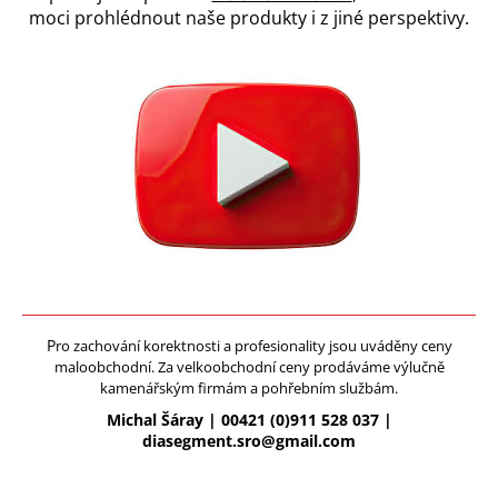
moci prohlédnout naše produkty i z jiné perspektivy.
a
j
í
t
?
Hledat
D
o
P
ro zachování korektnosti a profesionality jsou uváděny ceny
p
maloobchodní. Za velkoobchodní ceny prodáváme výlučně
o
kamenářským firmám a pohřebním službám.
r
Michal Šáray | 00421 (0)911 528 037 |
u
diasegment.sro@gmail.com
č
u