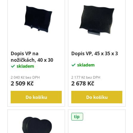
V
n
ý
í
p
p
i
r
s
o
p
d
r
u
o
Dopis VP na
Dopis VP, 45 x 35 x 3
k
nožičkách, 40 x 30
d
skladem
t
skladem
u
ů
k
2 040 Kč bez DPH
2 177 Kč bez DPH
2 509 Kč
2 678 Kč
t
ů
Do košíku
Do košíku
tip