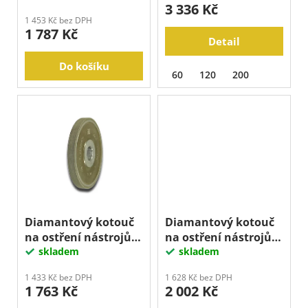
j
3 336 Kč
t
e
1 453 Kč bez DPH
ů
1 787 Kč
m
Detail
e
Do košíku
60
120
200
Diamantový kotouč
Diamantový kotouč
na ostření nástrojů,
na ostření nástrojů,
OBVODOVÝ 100x10
skladem
OBVODOVÝ 100x20
skladem
mm
mm
1 433 Kč bez DPH
1 628 Kč bez DPH
1 763 Kč
2 002 Kč