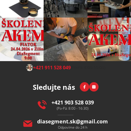
Z
+421 911 528 049
(Po-Pá 8:00-15:00)
á
p
Facebook
Instagram
Sledujte nás
a
t
í
+421 903 528 039
(Po-Pá: 8:00 - 16:30)
diasegment.sk
@
gmail.com
Odpovíme do 24 h