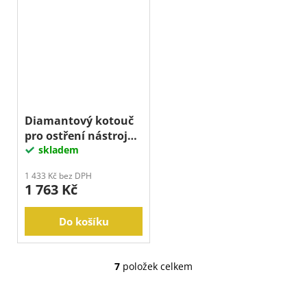
Diamantový kotouč
pro ostření nástrojů,
TALÍŘOVÝ 100x10 mm
skladem
1 433 Kč bez DPH
1 763 Kč
Do košíku
7
položek celkem
O
v
l