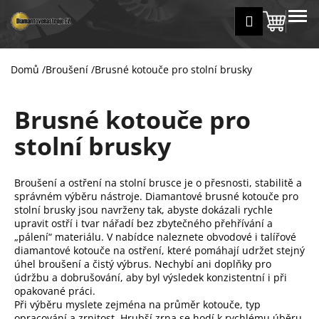
K
Přejít
MENU
Přihlášení
na
Nákup
o
Zpět
Zpět
obsah
š
košík
í
Domů
/
Broušení
/
Brusné kotouče pro stolní brusky
C
k
o
Brusné kotouče pro
p
o
stolní brusky
t
ř
Broušení a ostření na stolní brusce je o přesnosti, stabilitě a
e
správném výběru nástroje. Diamantové brusné kotouče pro
b
stolní brusky jsou navrženy tak, abyste dokázali rychle
u
upravit ostří i tvar nářadí bez zbytečného přehřívání a
„pálení“ materiálu. V nabídce naleznete obvodové i talířové
j
diamantové kotouče na ostření, které pomáhají udržet stejný
e
úhel broušení a čistý výbrus. Nechybí ani doplňky pro
t
údržbu a dobrušování, aby byl výsledek konzistentní i při
opakované práci.
e
Při výběru myslete zejména na průměr kotouče, typ
n
opracování a zrnitost. Hrubší zrna se hodí k rychlému úběru,