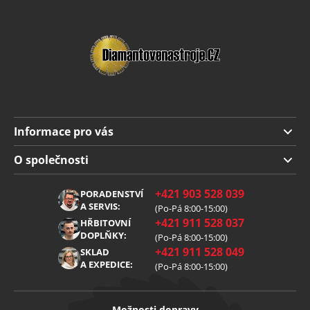
Informace pro vás
Doprava a platba
O společnosti
Obchodní podmínky
O nás
+421 903 528 039
PORADENSTVÍ
Reklamace
Kariéra
A SERVIS:
(Po-Pá 8:00-15:00)
+421 911 528 037
Zpracování osobních údajů
HŘBITOVNÍ
Blog
DOPLŇKY:
(Po-Pá 8:00-15:00)
Cookies
Kontakt
+421 911 528 049
SKLAD
A EXPEDICE:
(Po-Pá 8:00-15:00)
Možnosti dopravy