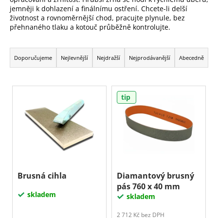
jemněji k dohlazení a finálnímu ostření. Chcete-li delší
a
životnost a rovnoměrnější chod, pracujte plynule, bez
j
přehnaného tlaku a kotouč průběžně kontrolujte.
í
Ř
t
a
Doporučujeme
Nejlevnější
Nejdražší
Nejprodávanější
Abecedně
?
z
e
V
n
tip
ý
Hledat
í
p
p
i
r
D
s
o
o
p
d
p
r
o
u
o
Brusná cihla
Diamantový brusný
r
k
pás 760 x 40 mm
d
u
skladem
t
skladem
u
č
ů
u
k
2 712 Kč bez DPH