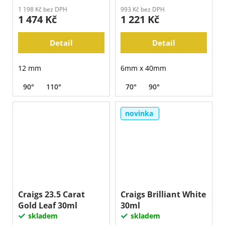
písmo
1 198 Kč bez DPH
993 Kč bez DPH
1 474 Kč
1 221 Kč
Detail
Detail
12 mm
6mm x 40mm
90°
110°
70°
90°
novinka
Craigs 23.5 Carat
Craigs Brilliant White
Gold Leaf 30ml
30ml
skladem
skladem