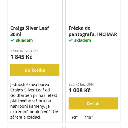
Craigs Silver Leaf
Frézka do
30ml
pantografu, INCIMAR
skladem
skladem
1 500 Kč bez DPH
1 845 Kč
Do košíku
Jednosložková barva
820 Kč bez DPH
1 008 Kč
Craig's Silver Leaf od
Goldfarben přináší efekt
plátkového stříbra na
Detail
náhrobní kameny. Je
extrémně odolná vůči UV
záření a oxidaci.
90°
115°