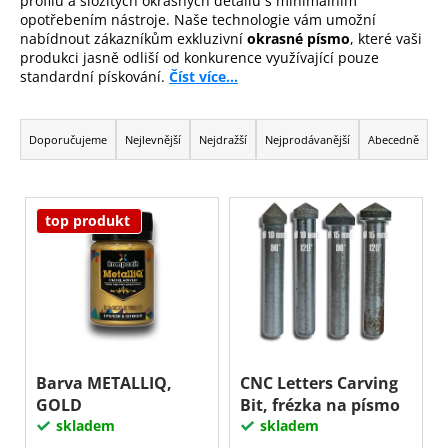
profilů a složitých okrasných detailů s minimálním
a
opotřebením nástroje. Naše technologie vám umožní
nabídnout zákazníkům exkluzivní
okrasné písmo
, které vaši
j
produkci jasně odliší od konkurence využívající pouze
í
standardní pískování.
Číst více...
t
Ř
?
a
Doporučujeme
Nejlevnější
Nejdražší
Nejprodávanější
Abecedně
z
e
V
Hledat
n
top produkt
ý
í
p
p
i
D
r
o
s
o
p
p
d
o
r
r
u
o
Barva METALLIQ,
CNC Letters Carving
u
k
GOLD
Bit, frézka na písmo
d
č
t
skladem
skladem
u
u