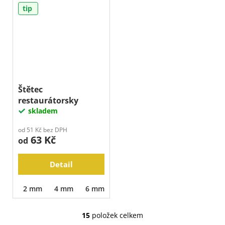
tip
Štětec
restaurátorsky
skladem
od 51 Kč bez DPH
63 Kč
od
Detail
2 mm
4 mm
6 mm
8 mm
10 mm
15
položek celkem
O