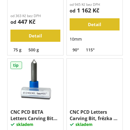
ů
j
k
od 945 Kč bez DPH
e
1 162 Kč
t
od
m
od 363 Kč bez DPH
ů
447 Kč
e
od
Detail
Detail
10mm
75 g
500 g
90°
115°
tip
CNC PCD BETA
CNC PCD Letters
Letters Carving Bit
Carving Bit, frézka na
12mm, frézka na
skladem
písmo
skladem