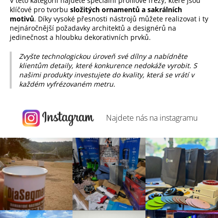
V této kategorii najdete speciální profilové frézy, které jsou
klíčové pro tvorbu
složitých ornamentů a sakrálních
motivů
. Díky vysoké přesnosti nástrojů můžete realizovat i ty
nejnáročnější požadavky architektů a designérů na
jedinečnost a hloubku dekorativních prvků.
Zvyšte technologickou úroveň své dílny a nabídněte
klientům detaily, které konkurence nedokáže vyrobit. S
našimi produkty investujete do kvality, která se vrátí v
každém vyfrézovaném metru.
Najdete nás na
instagramu