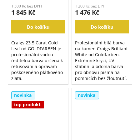
1 500 Kč bez DPH
1 200 Kč bez DPH
1 845 Kč
1 476 Kč
Do košíku
Do košíku
Craigs 23.5 Carat Gold
Profesionální bílá barva
Leaf od GOLDFARBEN je
na kámen Craigs Brilliant
profesionální vodou
White od Goldfarben.
ředitelná barva určená k
Extrémně krycí, UV
retušování a opravám
stabilní a odolná barva
poškozeného plátkového
pro obnovu písma na
zlata.
pomnících bez žloutnutí.
novinka
novinka
top produkt