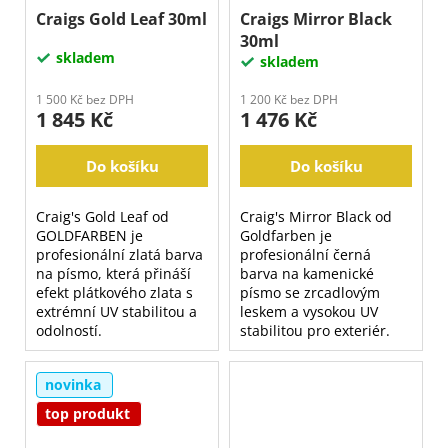
Craigs Gold Leaf 30ml
Craigs Mirror Black
30ml
skladem
skladem
1 500 Kč bez DPH
1 200 Kč bez DPH
1 845 Kč
1 476 Kč
Do košíku
Do košíku
Craig's Gold Leaf od
Craig's Mirror Black od
GOLDFARBEN je
Goldfarben je
profesionální zlatá barva
profesionální černá
na písmo, která přináší
barva na kamenické
efekt plátkového zlata s
písmo se zrcadlovým
extrémní UV stabilitou a
leskem a vysokou UV
odolností.
stabilitou pro exteriér.
novinka
top produkt