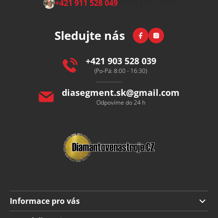
+421 911 528 049
(Po-Pá 8:00-15:00)
á
p
Facebook
Instagram
Sledujte nás
a
t
í
+421 903 528 039
(Po-Pá: 8:00 - 16:30)
diasegment.sk
@
gmail.com
Odpovíme do 24 h
Informace pro vás