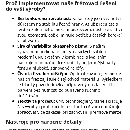
Proč implementovat naše frézovací řešení
do vaší výroby?
Bezkonkurenční životnost:
Naše frézy jsou vyvinuty s
důrazem na stabilitu řezné hrany. Ať už pracujete s
tvrdou žulou nebo měkčím pískovcem, nástroje si drží
svou geometrii, což eliminuje potřebu častých korekcí
v softwaru.
Široká variabilita okrasného písma:
S naším
vybavením překonáte limity klasických šablon.
Moderní CNC systémy v kombinaci s kvalitním
nástrojem umožňují frézovat i ty nejjemnější patky
fontů a hluboké, stínované reliéfy.
Čistota řezu bez odštěpů:
Optimalizovaná geometrie
našich fréz zajišťuje čistý odvod materiálu. Výsledkem
je hladký povrch drážky, připravený na zlacení či
barvení bez nutnosti zdlouhavého ručního
dočišťování.
Efektivita procesu:
CNC technologie výrazně zkracuje
čas výroby oproti ručnímu sekání, což vám umožňuje
zpracovat více zakázek při zachování prémiové marže.
Nástroje pro náročné detaily