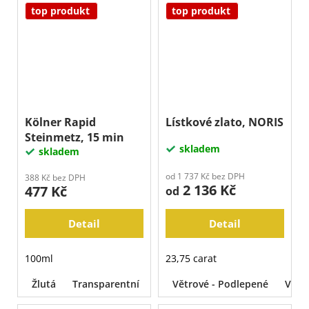
top produkt
top produkt
Kölner Rapid
Lístkové zlato, NORIS
Steinmetz, 15 min
skladem
skladem
od 1 737 Kč bez DPH
388 Kč bez DPH
2 136 Kč
477 Kč
od
Detail
Detail
100ml
23,75 carat
Žlutá
Transparentní
Větrové - Podlepené
Voln