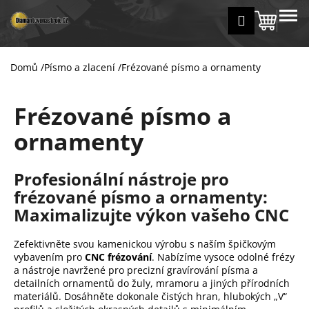
K
Přejít
MENU
Přihlášení
na
Nákup
o
Zpět
Zpět
obsah
š
košík
í
Domů
/
Písmo a zlacení
/
Frézované písmo a ornamenty
C
k
o
Frézované písmo a
p
o
ornamenty
t
ř
Profesionální nástroje pro
e
frézované písmo a ornamenty:
b
Maximalizujte výkon vašeho CNC
u
j
Zefektivněte svou kamenickou výrobu s naším špičkovým
e
vybavením pro
CNC frézování
. Nabízíme vysoce odolné frézy
t
a nástroje navržené pro precizní gravírování písma a
detailních ornamentů do žuly, mramoru a jiných přírodních
e
materiálů. Dosáhněte dokonale čistých hran, hlubokých „V“
n