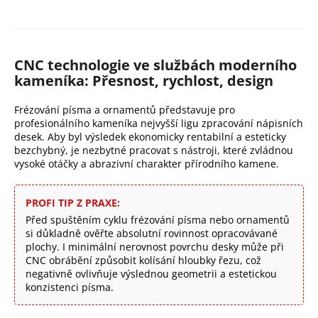
v
l
á
d
CNC technologie ve službách moderního
a
kameníka: Přesnost, rychlost, design
c
í
Frézování písma a ornamentů představuje pro
p
profesionálního kameníka nejvyšší ligu zpracování nápisních
r
desek. Aby byl výsledek ekonomicky rentabilní a esteticky
v
bezchybný, je nezbytné pracovat s nástroji, které zvládnou
k
vysoké otáčky a abrazivní charakter přírodního kamene.
y
v
PROFI TIP Z PRAXE:
ý
Před spuštěním cyklu frézování písma nebo ornamentů
p
si důkladně ověřte absolutní rovinnost opracovávané
i
plochy. I minimální nerovnost povrchu desky může při
s
CNC obrábění způsobit kolísání hloubky řezu, což
u
negativně ovlivňuje výslednou geometrii a estetickou
konzistenci písma.