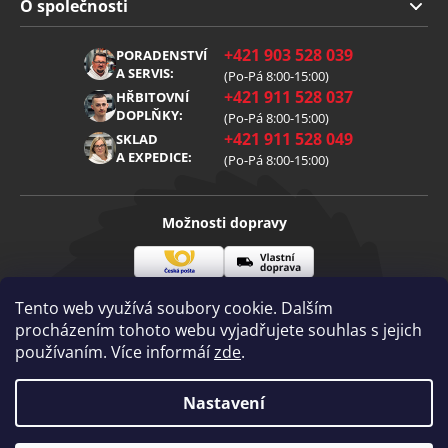
Doprava a platba
O společnosti
Obchodní podmínky
O nás
+421 903 528 039
PORADENSTVÍ
Reklamace
Kariéra
A SERVIS:
(Po-Pá 8:00-15:00)
+421 911 528 037
Zpracování osobních údajů
HŘBITOVNÍ
Blog
DOPLŇKY:
(Po-Pá 8:00-15:00)
Cookies
Kontakt
+421 911 528 049
SKLAD
A EXPEDICE:
(Po-Pá 8:00-15:00)
Možnosti dopravy
Česká
Vlastní
Možnosti platby
pošta
doprava
Tento web využívá soubory cookie. Dalším
procházením tohoto webu vyjadřujete souhlas s jejich
používaním. Více informáí
zde
.
Visa
Mastercard
Dobírka
Copyright 2026
Nastavení
Diamantovenastroje.cz
. Všechna práva
vyhrazena.