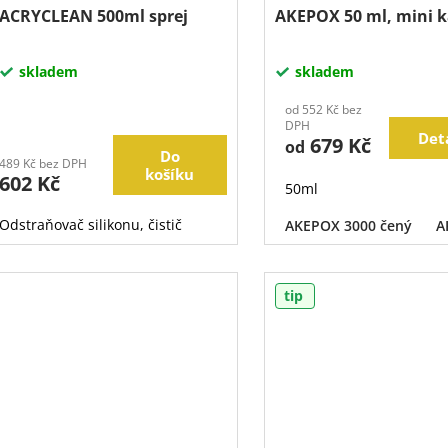
ACRYCLEAN 500ml sprej
AKEPOX 50 ml, mini k
skladem
skladem
od 552 Kč bez
DPH
Det
679 Kč
od
Do
489 Kč bez DPH
košíku
602 Kč
50ml
Odstraňovač silikonu, čistič
AKEPOX 3000 čený
A
tip