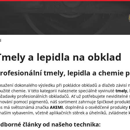
Vrtání
Brusná tělíska a sochařské nástroje
C
Co potřebujete najít?
d
Hledat
Tmely a lepidla na obklad
Doporučujeme
rofesionální tmely, lepidla a chemie 
sažení dokonalého výsledku při pokládce obkladů a dlažeb závisí ne
užité chemie. V této kategorii naleznete speciálně vyvinuté
tmely, 
žadavky profesionálních obkladačů. Ať už potřebujete neviditelné 
nování pomocí pigmentů, náš sortiment zahrnuje špičkové produk
ás má světoznámá značka
AKEMI
, doplněná o osvědčené produkty
naším vybavením, včetně aplikačních stěrek a úhelníků, zvládnete 
dborné články od našeho technika: