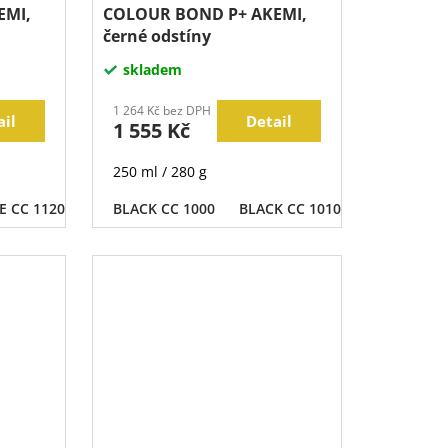
EMI,
COLOUR BOND P+ AKEMI,
černé odstíny
skladem
1 264 Kč bez DPH
ail
Detail
1 555 Kč
250 ml / 280 g
E CC 1120
GE CC 1715
WHITE CC 1130
BEIGE CC 1720
BLACK CC 1000
WHITE CC 1140
BEIGE CC 1725
BLACK CC 1010
BEIGE CC 1735
WHITE CC 1150
BLACK CC 1