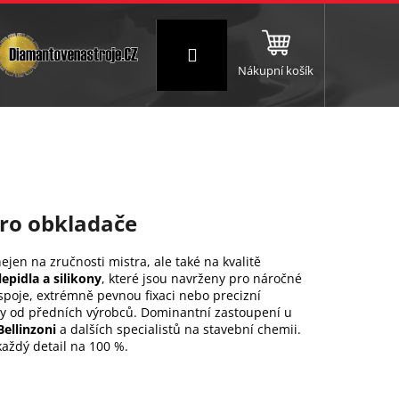
Přihlášení
Nákupní košík
NC a frézování
Brusné a leštící válce
Štokování
pro obkladače
jen na zručnosti mistra, ale také na kvalitě
lepidla a silikony
, které jsou navrženy pro náročné
spoje, extrémně pevnou fixaci nebo precizní
ty od předních výrobců. Dominantní zastoupení u
Bellinzoni
a dalších specialistů na stavební chemii.
každý detail na 100 %.