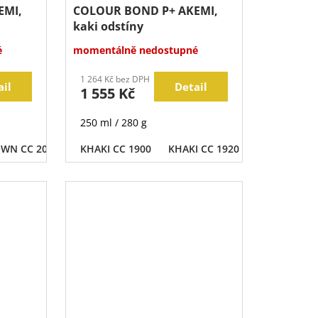
EMI,
COLOUR BOND P+ AKEMI,
kaki odstíny
é
momentálně nedostupné
1 264 Kč bez DPH
ail
Detail
1 555 Kč
250 ml / 280 g
WN CC 2010
BROWN CC 2030
KHAKI CC 1900
KHAKI CC 1920
BROWN CC 2040
KHAKI CC 19
BROWN CC