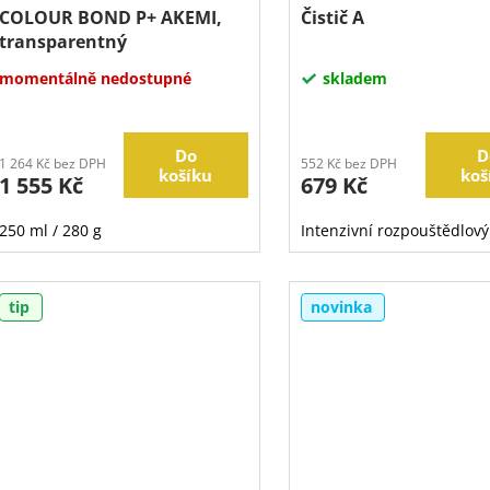
COLOUR BOND P+ AKEMI,
Čistič A
transparentný
momentálně nedostupné
skladem
Do
D
1 264 Kč bez DPH
552 Kč bez DPH
košíku
koš
1 555 Kč
679 Kč
250 ml / 280 g
Intenzivní rozpouštědlový 
tip
novinka