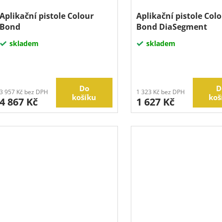
Aplikační pistole Colour
Aplikační pistole Col
Bond
Bond DiaSegment
skladem
skladem
Do
D
3 957 Kč bez DPH
1 323 Kč bez DPH
košíku
koš
4 867 Kč
1 627 Kč