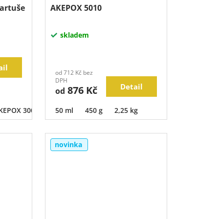
artuše
AKEPOX 5010
skladem
ail
od 712 Kč bez
DPH
Detail
876 Kč
od
KEPOX 3000 čirý
50 ml
450 g
2,25 kg
novinka