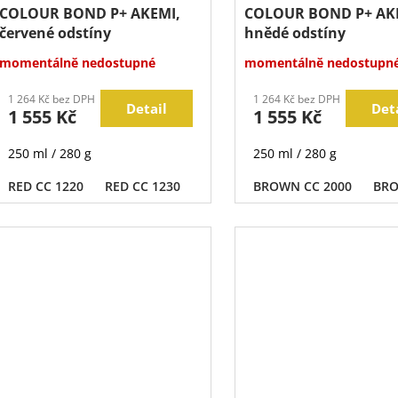
COLOUR BOND P+ AKEMI,
COLOUR BOND P+ AK
červené odstíny
hnědé odstíny
momentálně nedostupné
momentálně nedostupn
1 264 Kč bez DPH
1 264 Kč bez DPH
Detail
Det
1 555 Kč
1 555 Kč
250 ml / 280 g
250 ml / 280 g
RED CC 1220
RED CC 1230
BROWN CC 2000
BRO