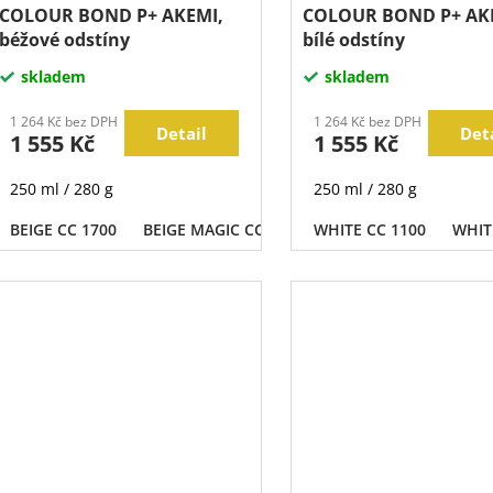
COLOUR BOND P+ AKEMI,
COLOUR BOND P+ AK
béžové odstíny
bílé odstíny
skladem
skladem
1 264 Kč bez DPH
1 264 Kč bez DPH
Detail
Det
1 555 Kč
1 555 Kč
250 ml / 280 g
250 ml / 280 g
BEIGE CC 1700
BEIGE MAGIC CC 1780
WHITE CC 1100
BEIGE CC 1705
WHIT
BEI