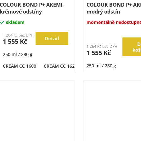
COLOUR BOND P+ AKEMI,
COLOUR BOND P+ AK
krémové odstíny
modrý odstín
skladem
momentálně nedostupn
1 264 Kč bez DPH
Detail
1 555 Kč
D
1 264 Kč bez DPH
koš
1 555 Kč
250 ml / 280 g
250 ml / 280 g
CREAM CC 1600
CREAM CC 1620
CREAM CC 1640
CREAM