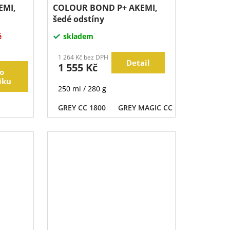
EMI,
COLOUR BOND P+ AKEMI,
šedé odstíny
é
skladem
1 264 Kč bez DPH
Detail
1 555 Kč
o
íku
250 ml / 280 g
 CC 1650
CREAM CC 1660
GREY CC 1800
CREAM CC 1670
GREY MAGIC CC 1890
CREAM MAGIC C
GREY C