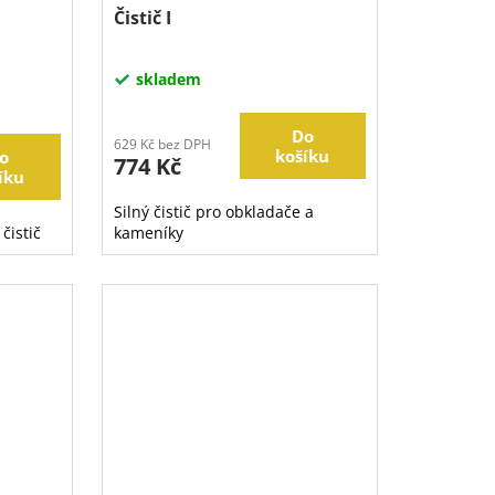
Čistič I
skladem
Do
629 Kč bez DPH
košíku
o
774 Kč
íku
Silný čistič pro obkladače a
čistič
kameníky