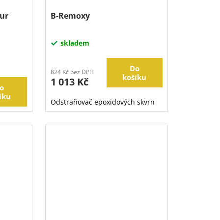
our
B-Remoxy
skladem
Do
824 Kč bez DPH
košíku
1 013 Kč
o
íku
Odstraňovač epoxidových skvrn