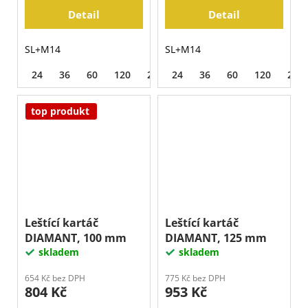
Detail
Detail
SL+M14
SL+M14
24
36
60
120
220
24
320
36
500
60
120
220
top produkt
Leštící kartáč
Leštící kartáč
DIAMANT, 100 mm
DIAMANT, 125 mm
skladem
skladem
654 Kč bez DPH
775 Kč bez DPH
804 Kč
953 Kč