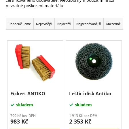
certifikovaného dodavatele. Neodborným použitím hrozí
a
nevratné poškození materiálu.
j
Ř
í
a
Doporučujeme
Nejlevnější
Nejdražší
Nejprodávanější
Abecedně
t
z
?
e
V
n
ý
í
p
p
Hledat
i
r
s
o
p
D
d
r
o
u
o
p
Fickert ANTIKO
Leštící disk Antiko
k
o
d
skladem
skladem
t
r
u
u
ů
k
799 Kč bez DPH
1 913 Kč bez DPH
č
983 Kč
2 353 Kč
t
u