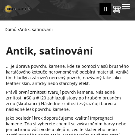
K
Přejít
MENU
Přihlášení
na
Nákup
o
Zpět
Zpět
obsah
š
košík
í
Domů
/
Antik, satinování
C
k
o
Antik, satinování
p
o
t
... je úprava povrchu kamene, kde se pomocí vlasů brusného
ř
kartáčového kotouče nerovnoměrně odebírá materiál. Vzniká
tím hladký a zároveň nerovný povrch, nazývaný také jako
e
leather skin, antický nebo starobylý efekt.
b
Právě první zrnitosti tvarují povrch kamene. Následně
u
zrnitosti #60 a #120 zahlazují stopy po hrubém brusném
j
zrnu (škrábance) Následné zrnitosti zvýrazňují barvu a
následně lesk povrchu kamene.
e
t
Jako poslední krok doporučujeme kvalitní impregnaci
kamene. Zda si vyberete chemii se zvýrazněním barvy nebo
e
jen ochranu vůči vodě a olejům, zvolte školeného nebo
n