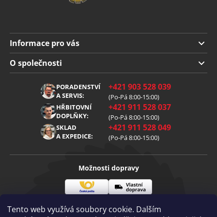
Informace pro vás
Doprava a platba
O společnosti
Obchodní podmínky
O nás
+421 903 528 039
PORADENSTVÍ
Reklamace
Kariéra
A SERVIS:
(Po-Pá 8:00-15:00)
+421 911 528 037
Zpracování osobních údajů
HŘBITOVNÍ
Blog
DOPLŇKY:
(Po-Pá 8:00-15:00)
Cookies
Kontakt
+421 911 528 049
SKLAD
A EXPEDICE:
(Po-Pá 8:00-15:00)
Možnosti dopravy
Česká
Vlastní
Možnosti platby
pošta
doprava
Tento web využívá soubory cookie. Dalším