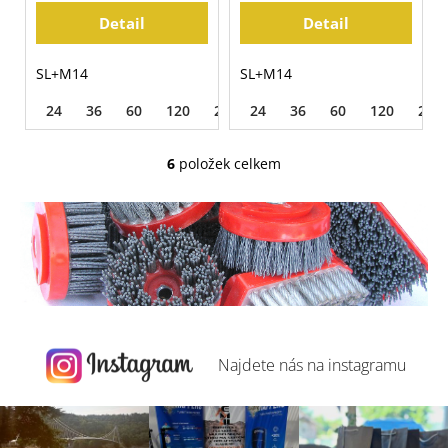
Detail
Detail
SL+M14
SL+M14
24
36
60
120
220
24
320
36
500
60
120
220
6
položek celkem
O
v
l
á
d
a
c
í
p
Najdete nás na
instagramu
r
v
k
y