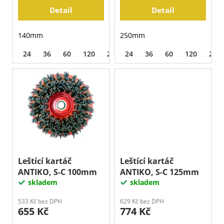
ů
j
Detail
Detail
e
m
140mm
250mm
e
24
36
60
120
220
24
320
36
500
60
120
240
Leštící kartáč
Leštící kartáč
ANTIKO, S-C 100mm
ANTIKO, S-C 125mm
skladem
skladem
533 Kč bez DPH
629 Kč bez DPH
655 Kč
774 Kč