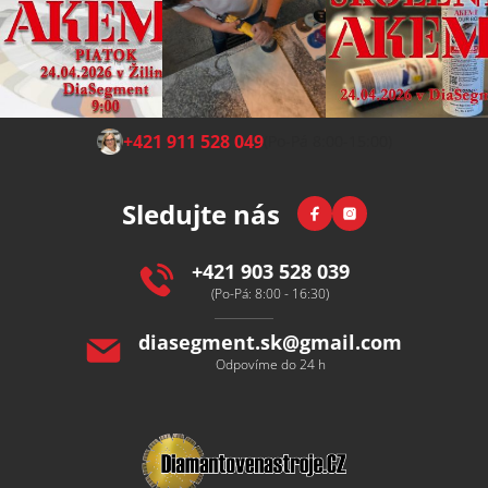
Z
+421 911 528 049
(Po-Pá 8:00-15:00)
á
p
Facebook
Instagram
Sledujte nás
a
t
í
+421 903 528 039
(Po-Pá: 8:00 - 16:30)
diasegment.sk
@
gmail.com
Odpovíme do 24 h