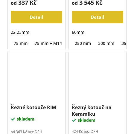
337 Kč
3 545 Kč
od
od
Detail
Detail
22,23mm
60mm
75 mm
75 mm + M14
105 mm
250 mm
115 mm
300 mm
125 mm
350 
Řezné kotouče RIM
Řezný kotouč na
Keramiku
skladem
skladem
424 Kč bez DPH
od 363 Kč bez DPH