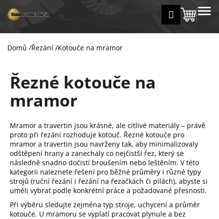
K
Přejít
MENU
Přihlášení
na
Nákup
o
Zpět
Zpět
obsah
š
košík
í
Domů
/
Řezání
/
Kotouče na mramor
C
k
o
Řezné kotouče na
p
o
mramor
t
ř
Mramor a travertin jsou krásné, ale citlivé materiály – právě
e
proto při řezání rozhoduje kotouč. Řezné kotouče pro
b
mramor a travertin jsou navrženy tak, aby minimalizovaly
u
odštěpení hrany a zanechaly co nejčistší řez, který se
následně snadno dočistí broušením nebo leštěním. V této
j
kategorii naleznete řešení pro běžné průměry i různé typy
e
strojů (ruční řezání i řezání na řezačkách či pilách), abyste si
t
uměli vybrat podle konkrétní práce a požadované přesnosti.
e
Při výběru sledujte zejména typ stroje, uchycení a průměr
kotouče. U mramoru se vyplatí pracovat plynule a bez
n