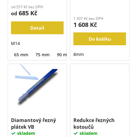
j
ů
k
od 557 Kč bez DPH
e
685 Kč
t
od
m
1 307 Kč bez DPH
ů
e
1 608 Kč
Detail
Do košíku
M14
8mm
65 mm
75 mm
90 mm
125 mm
150 mm
180 
Diamantový řezný
Redukce řezných
plátek VB
kotoučů
skladem
skladem