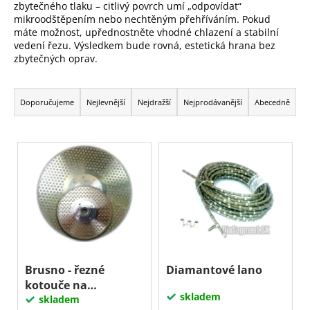
zbytečného tlaku – citlivý povrch umí „odpovídat“
a
mikroodštěpením nebo nechtěným přehříváním. Pokud
j
máte možnost, upřednostněte vhodné chlazení a stabilní
vedení řezu. Výsledkem bude rovná, estetická hrana bez
í
zbytečných oprav.
t
Ř
?
a
Doporučujeme
Nejlevnější
Nejdražší
Nejprodávanější
Abecedně
z
e
V
Hledat
n
ý
í
p
p
D
i
r
o
s
p
o
p
o
d
r
r
u
o
Brusno - řezné
Diamantové lano
u
k
kotouče na
č
d
skladem
t
MRAMOR, EP
skladem
u
u