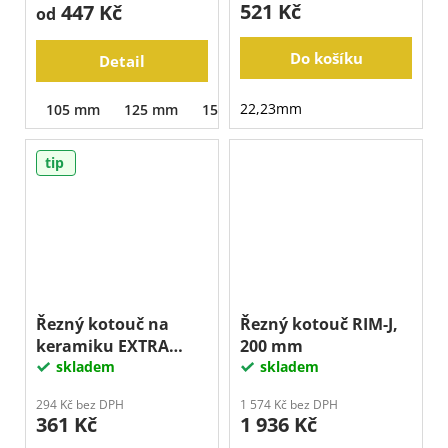
521 Kč
447 Kč
od
Do košíku
Detail
22,23mm
105 mm
125 mm
150 mm
180 mm
230 mm
2
tip
Řezný kotouč na
Řezný kotouč RIM-J,
keramiku EXTRA
200 mm
THIN, 125 mm
skladem
skladem
294 Kč bez DPH
1 574 Kč bez DPH
361 Kč
1 936 Kč