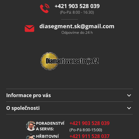
í
+421 903 528 039
(Po-Pá: 8:00 - 16:30)
diasegment.sk
@
gmail.com
Odpovíme do 24 h
Informace pro vás
Doprava a platba
O společnosti
Obchodní podmínky
O nás
+421 903 528 039
PORADENSTVÍ
Reklamace
Kariéra
A SERVIS:
(Po-Pá 8:00-15:00)
+421 911 528 037
Zpracování osobních údajů
HŘBITOVNÍ
Blog