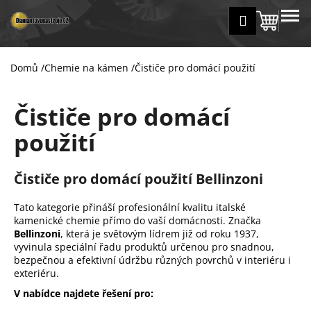
K
Přejít
MENU
Přihlášení
na
Nákup
o
Zpět
Zpět
obsah
š
košík
í
Domů
/
Chemie na kámen
/
Čističe pro domácí použití
C
k
o
Čističe pro domácí
p
o
použití
t
ř
Čističe pro domácí použití Bellinzoni
e
b
Tato kategorie přináší profesionální kvalitu italské
u
kamenické chemie přímo do vaší domácnosti. Značka
Bellinzoni
, která je světovým lídrem již od roku 1937,
j
vyvinula speciální řadu produktů určenou pro snadnou,
e
bezpečnou a efektivní údržbu různých povrchů v interiéru i
t
exteriéru.
e
V nabídce najdete řešení pro:
n