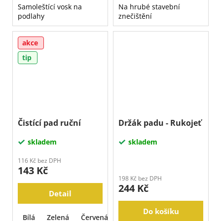
Samoleštící vosk na
Na hrubé stavební
podlahy
znečištění
akce
tip
Čistící pad ruční
Držák padu - Rukojeť
skladem
skladem
116 Kč bez DPH
143 Kč
198 Kč bez DPH
244 Kč
Detail
Do košíku
Bílá
Zelená
Červená