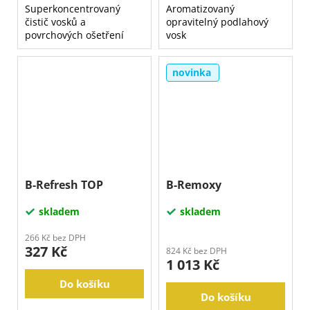
Superkoncentrovaný
Aromatizovaný
čistič vosků a
opravitelný podlahový
povrchových ošetření
vosk
novinka
B-Refresh TOP
B-Remoxy
skladem
skladem
266 Kč bez DPH
327 Kč
824 Kč bez DPH
1 013 Kč
Do košíku
Do košíku