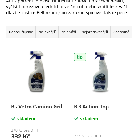
Ať už potřebujete ošetřit luxusní žulovou pracovní desku,
j
vyčistit nerezovou lednici beze šmouh nebo vrátit lesk vaší
e
dlažbě, čističe Bellinzoni jsou zárukou špičové italské péče.
m
e
Ř
a
Doporučujeme
Nejlevnější
Nejdražší
Nejprodávanější
Abecedně
z
e
V
n
tip
ý
í
p
p
i
r
s
o
p
d
r
u
o
B - Vetro Camino Grill
B 3 Action Top
k
d
skladem
skladem
t
u
ů
k
270 Kč bez DPH
332 Kč
737 Kč bez DPH