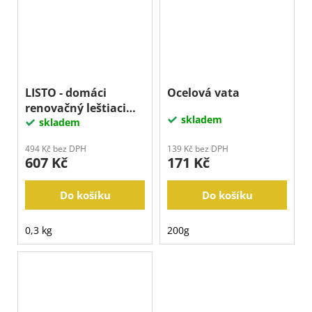
LISTO - domáci
Ocelová vata
renovačný leštiaci
skladem
vosk - 250 ml
skladem
494 Kč bez DPH
139 Kč bez DPH
607 Kč
171 Kč
Do košíku
Do košíku
0,3 kg
200g