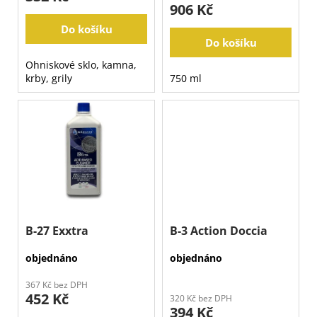
t
906 Kč
ů
Do košíku
Do košíku
Ohniskové sklo, kamna,
krby, grily
750 ml
B-27 Exxtra
B-3 Action Doccia
objednáno
objednáno
367 Kč bez DPH
452 Kč
320 Kč bez DPH
394 Kč