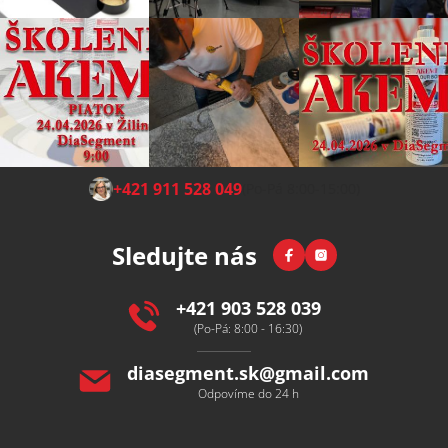
Z
+421 911 528 049
(Po-Pá 8:00-15:00)
á
p
Facebook
Instagram
Sledujte nás
a
t
í
+421 903 528 039
(Po-Pá: 8:00 - 16:30)
diasegment.sk
@
gmail.com
Odpovíme do 24 h