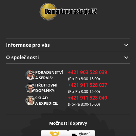
Informace pro vás
Doprava a platba
O společnosti
Obchodní podmínky
O nás
+421 903 528 039
PORADENSTVÍ
Reklamace
Kariéra
A SERVIS:
(Po-Pá 8:00-15:00)
+421 911 528 037
Zpracování osobních údajů
HŘBITOVNÍ
Blog
DOPLŇKY:
(Po-Pá 8:00-15:00)
Cookies
Kontakt
+421 911 528 049
SKLAD
A EXPEDICE:
(Po-Pá 8:00-15:00)
Možnosti dopravy