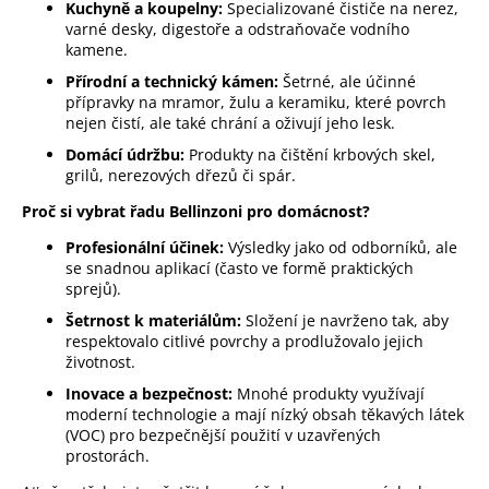
Kuchyně a koupelny:
Specializované čističe na nerez,
a
varné desky, digestoře a odstraňovače vodního
j
kamene.
í
Přírodní a technický kámen:
Šetrné, ale účinné
přípravky na mramor, žulu a keramiku, které povrch
t
nejen čistí, ale také chrání a oživují jeho lesk.
?
Domácí údržbu:
Produkty na čištění krbových skel,
grilů, nerezových dřezů či spár.
Proč si vybrat řadu Bellinzoni pro domácnost?
Hledat
Profesionální účinek:
Výsledky jako od odborníků, ale
se snadnou aplikací (často ve formě praktických
sprejů).
D
Šetrnost k materiálům:
Složení je navrženo tak, aby
o
respektovalo citlivé povrchy a prodlužovalo jejich
p
životnost.
o
Inovace a bezpečnost:
Mnohé produkty využívají
r
moderní technologie a mají nízký obsah těkavých látek
u
(VOC) pro bezpečnější použití v uzavřených
č
prostorách.
u