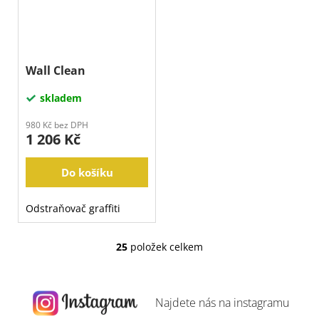
Wall Clean
skladem
980 Kč bez DPH
1 206 Kč
Do košíku
Odstraňovač graffiti
25
položek celkem
O
v
l
á
Najdete nás na
instagramu
d