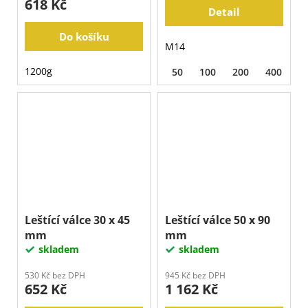
618 Kč
Detail
Do košíku
M14
1200g
50
100
200
400
8
Leštící válce 30 x 45
Leštící válce 50 x 90
mm
mm
skladem
skladem
530 Kč bez DPH
945 Kč bez DPH
652 Kč
1 162 Kč