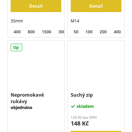
Detail
Detail
35mm
M14
400
800
1500
3000
50
BUFF
100
200
400
8
tip
Nepromokavé
Suchý zip
rukávy
skladem
objednáno
120 Kč bez DPH
148 Kč