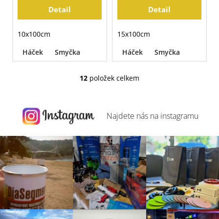
Detail
Detail
10x100cm
15x100cm
Háček
Smyčka
Háček
Smyčka
12
položek celkem
O
v
l
á
Najdete nás na
instagramu
d
a
c
í
p
r
v
k
y