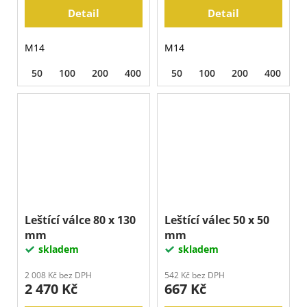
Detail
Detail
M14
M14
50
100
200
400
800
50
1500
100
3000
200
400
8
Leštící válce 80 x 130
Leštící válec 50 x 50
mm
mm
skladem
skladem
2 008 Kč bez DPH
542 Kč bez DPH
2 470 Kč
667 Kč