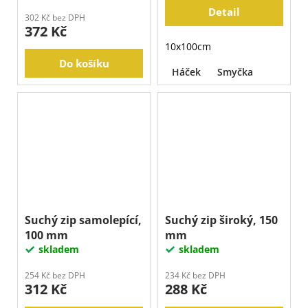
Detail
302 Kč bez DPH
372 Kč
10x100cm
Do košíku
Háček
Smyčka
Suchý zip samolepící,
Suchý zip široký, 150
100 mm
mm
skladem
skladem
254 Kč bez DPH
234 Kč bez DPH
312 Kč
288 Kč