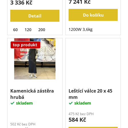
7 241 Kč
3 336 Kč
t
j
e
ů
m
Do košíku
Detail
e
1200W 3,6kg
60
120
200
top produkt
Kamenická zástěra
Leštící válce 20 x 45
hrubá
mm
skladem
skladem
475 Kč bez DPH
584 Kč
502 Kč bez DPH