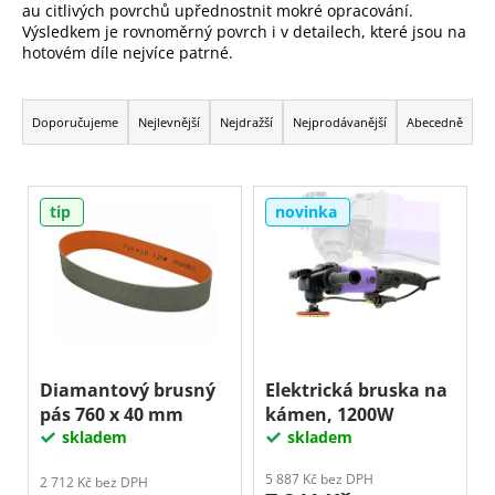
au citlivých povrchů upřednostnit mokré opracování.
a
Výsledkem je rovnoměrný povrch i v detailech, které jsou na
j
hotovém díle nejvíce patrné.
í
Ř
t
a
Doporučujeme
Nejlevnější
Nejdražší
Nejprodávanější
Abecedně
?
z
e
V
n
tip
novinka
ý
í
Hledat
p
p
i
r
s
D
o
p
o
d
p
r
u
o
o
Diamantový brusný
Elektrická bruska na
k
r
pás 760 x 40 mm
kámen, 1200W
d
u
t
skladem
skladem
u
č
ů
k
u
5 887 Kč bez DPH
2 712 Kč bez DPH