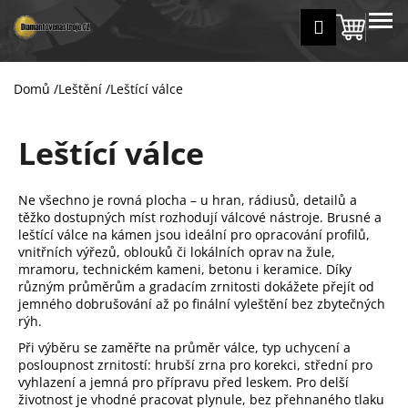
K
Přejít
MENU
Přihlášení
na
Nákup
o
Zpět
Zpět
obsah
š
košík
í
Domů
/
Leštění
/
Leštící válce
C
k
o
Leštící válce
p
o
t
Ne všechno je rovná plocha – u hran, rádiusů, detailů a
ř
těžko dostupných míst rozhodují válcové nástroje. Brusné a
leštící válce na kámen jsou ideální pro opracování profilů,
e
vnitřních výřezů, oblouků či lokálních oprav na žule,
b
mramoru, technickém kameni, betonu i keramice. Díky
u
různým průměrům a gradacím zrnitosti dokážete přejít od
jemného dobrušování až po finální vyleštění bez zbytečných
j
rýh.
e
Při výběru se zaměřte na průměr válce, typ uchycení a
t
posloupnost zrnitostí: hrubší zrna pro korekci, střední pro
e
vyhlazení a jemná pro přípravu před leskem. Pro delší
životnost je vhodné pracovat plynule, bez přehnaného tlaku
n