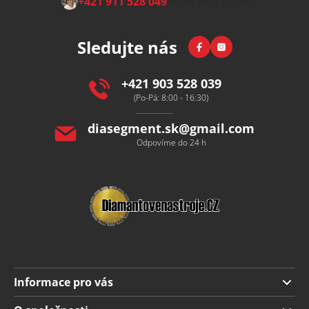
+421 911 528 049
(Po-Pá 8:00-15:00)
á
p
Facebook
Instagram
Sledujte nás
a
t
í
+421 903 528 039
(Po-Pá: 8:00 - 16:30)
diasegment.sk
@
gmail.com
Odpovíme do 24 h
Informace pro vás
Doprava a platba