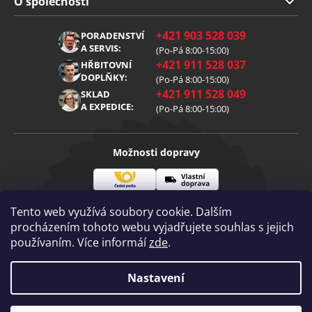
O společnosti
Obchodní podmínky
O nás
+421 903 528 039
PORADENSTVÍ
Reklamace
Kariéra
A SERVIS:
(Po-Pá 8:00-15:00)
+421 911 528 037
Zpracování osobních údajů
HŘBITOVNÍ
Blog
DOPLŇKY:
(Po-Pá 8:00-15:00)
Cookies
Kontakt
+421 911 528 049
SKLAD
A EXPEDICE:
(Po-Pá 8:00-15:00)
Možnosti dopravy
Česká
Vlastní
Možnosti platby
pošta
doprava
Tento web využívá soubory cookie. Dalším
procházením tohoto webu vyjadřujete souhlas s jejich
používaním. Více informáí
zde
.
Visa
Mastercard
Dobírka
Copyright 2026
Nastavení
Diamantovenastroje.cz
. Všechna práva
vyhrazena.