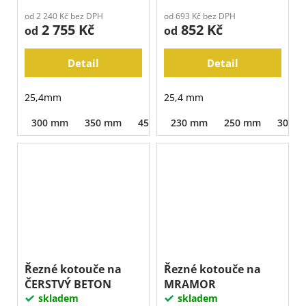
od 2 240 Kč bez DPH
od 693 Kč bez DPH
2 755 Kč
852 Kč
od
od
Detail
Detail
25,4mm
25,4 mm
300 mm
350 mm
450 mm
230 mm
500 mm
250 mm
300 
Řezné kotouče na
Řezné kotouče na
ČERSTVÝ BETON
MRAMOR
skladem
skladem