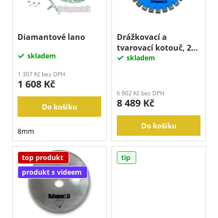
s
o
a
p
d
j
r
u
í
o
Diamantové lano
Drážkovací a
k
tvarovací kotouč, 250
t
d
skladem
t
x 10 mm
skladem
?
u
ů
k
1 307 Kč bez DPH
1 608 Kč
t
6 902 Kč bez DPH
ů
8 489 Kč
Hledat
Do košíku
Do košíku
8mm
D
o
p
top produkt
tip
o
produkt s videem
r
u
č
u