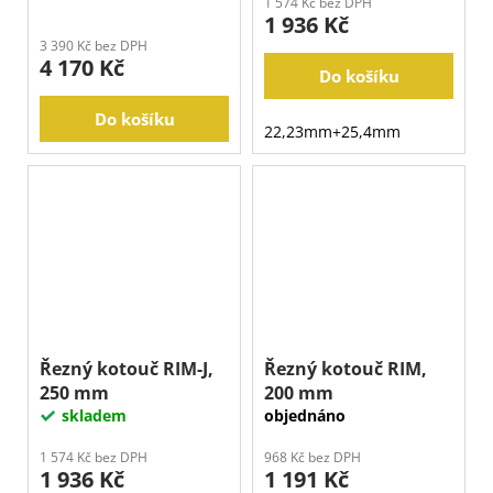
1 574 Kč bez DPH
1 936 Kč
3 390 Kč bez DPH
4 170 Kč
Do košíku
Do košíku
22,23mm+25,4mm
Řezný kotouč RIM-J,
Řezný kotouč RIM,
250 mm
200 mm
skladem
objednáno
1 574 Kč bez DPH
968 Kč bez DPH
1 936 Kč
1 191 Kč