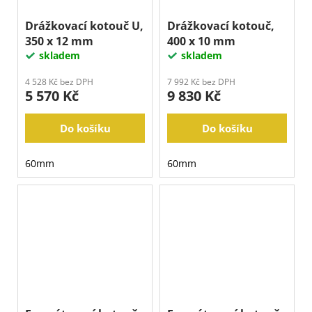
j
e
Drážkovací kotouč U,
Drážkovací kotouč,
m
350 x 12 mm
400 x 10 mm
e
skladem
skladem
4 528 Kč bez DPH
7 992 Kč bez DPH
5 570 Kč
9 830 Kč
Do košíku
Do košíku
60mm
60mm