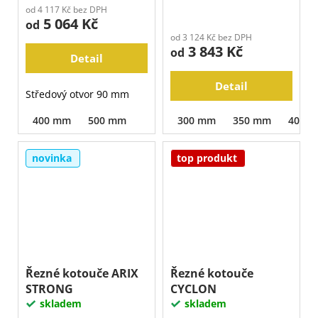
od 4 117 Kč bez DPH
5 064 Kč
od
od 3 124 Kč bez DPH
3 843 Kč
od
Detail
Detail
Středový otvor 90 mm
400 mm
500 mm
300 mm
350 mm
400 
novinka
top produkt
Řezné kotouče ARIX
Řezné kotouče
STRONG
CYCLON
skladem
skladem