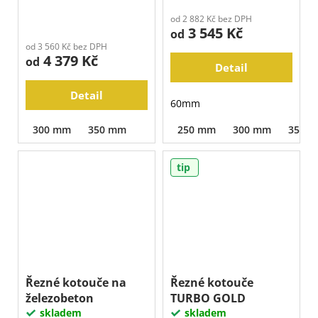
od 2 882 Kč bez DPH
3 545 Kč
od
od 3 560 Kč bez DPH
4 379 Kč
od
Detail
Detail
60mm
300 mm
350 mm
250 mm
300 mm
350 
tip
Řezné kotouče na
Řezné kotouče
železobeton
TURBO GOLD
skladem
skladem