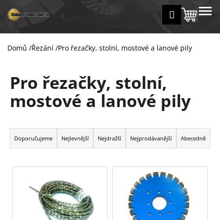
K
Přejít
MENU
Přihlášení
na
Nákup
o
Zpět
Zpět
obsah
š
košík
í
Domů
/
Řezání
/
Pro řezačky, stolní, mostové a lanové pily
C
k
o
Pro řezačky, stolní,
p
o
mostové a lanové pily
t
ř
Ř
e
a
Doporučujeme
Nejlevnější
Nejdražší
Nejprodávanější
Abecedně
b
z
u
e
j
V
n
e
ý
í
t
p
p
e
i
r
n