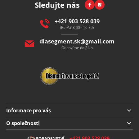
Facebook
Instagram
Sledujte nás
a
t
í
+421 903 528 039
(Po-Pá: 8:00 - 16:30)
diasegment.sk
@
gmail.com
Odpovíme do 24 h
Informace pro vás
Doprava a platba
O společnosti
Obchodní podmínky
O nás
+421 903 528 039
PORADENSTVÍ