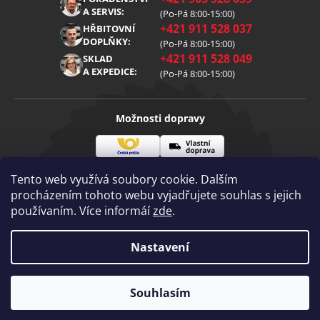
Reklamace
Kariéra
A SERVIS:
(Po-Pá 8:00-15:00)
+421 911 528 037
Zpracování osobních údajů
HŘBITOVNÍ
Blog
DOPLŇKY:
(Po-Pá 8:00-15:00)
Cookies
Kontakt
+421 911 528 049
SKLAD
A EXPEDICE:
(Po-Pá 8:00-15:00)
Možnosti dopravy
Česká
Vlastní
Možnosti platby
pošta
doprava
Tento web využívá soubory cookie. Dalším
procházením tohoto webu vyjadřujete souhlas s jejich
používaním. Více informáí
zde
.
Visa
Mastercard
Dobírka
Copyright 2026
Nastavení
Diamantovenastroje.cz
. Všechna práva
vyhrazena.
Souhlasím
Vytvořil Shoptet
|
mime digital