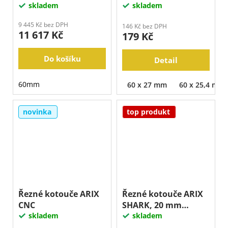
skladem
skladem
9 445 Kč bez DPH
146 Kč bez DPH
11 617 Kč
179 Kč
Do košíku
Detail
60mm
60 x 27 mm
60 x 25,4 mm
novinka
top produkt
Řezné kotouče ARIX
Řezné kotouče ARIX
CNC
SHARK, 20 mm
skladem
segment
skladem