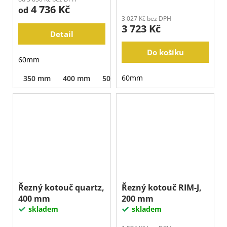
4 736 Kč
od
3 027 Kč bez DPH
3 723 Kč
Detail
Do košíku
60mm
60mm
350 mm
400 mm
500 mm
Řezný kotouč quartz,
Řezný kotouč RIM-J,
400 mm
200 mm
skladem
skladem