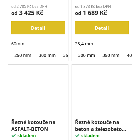
od 2 785 Kč bez DPH
od 1 373 Kč bez DPH
3 425 Kč
1 689 Kč
od
od
Detail
Detail
60mm
25,4 mm
250 mm
300 mm
350 mm
300 mm
350 mm
400 
Řezné kotouče na
Řezné kotouče na
ASFALT-BETON
beton a železobeton
skladem
LASER BLUE
skladem