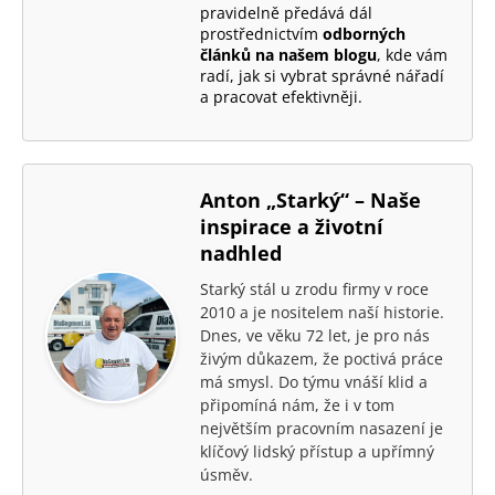
j
pravidelně předává dál
e
prostřednictvím
odborných
článků na našem blogu
, kde vám
m
radí, jak si vybrat správné nářadí
e
a pracovat efektivněji.
Anton „Starký“ – Naše
inspirace a životní
nadhled
Starký stál u zrodu firmy v roce
2010 a je nositelem naší historie.
Dnes, ve věku 72 let, je pro nás
živým důkazem, že poctivá práce
má smysl. Do týmu vnáší klid a
připomíná nám, že i v tom
největším pracovním nasazení je
klíčový lidský přístup a upřímný
úsměv.