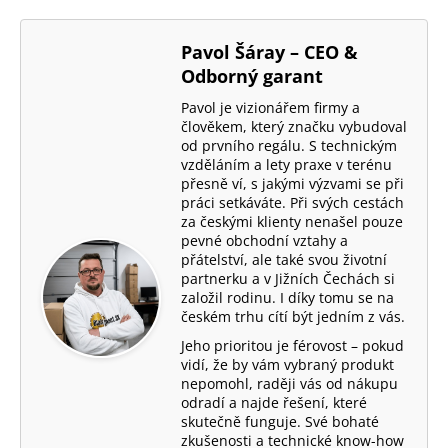
a
j
Pavol Šáray – CEO &
í
Odborný garant
t
Pavol je vizionářem firmy a
?
člověkem, který značku vybudoval
od prvního regálu. S technickým
vzděláním a lety praxe v terénu
přesně ví, s jakými výzvami se při
práci setkáváte. Při svých cestách
Hledat
za českými klienty nenašel pouze
pevné obchodní vztahy a
přátelství, ale také svou životní
D
partnerku a v Jižních Čechách si
založil rodinu. I díky tomu se na
o
českém trhu cítí být jedním z vás.
p
o
Jeho prioritou je férovost – pokud
vidí, že by vám vybraný produkt
r
nepomohl, raději vás od nákupu
u
odradí a najde řešení, které
č
skutečně funguje. Své bohaté
u
zkušenosti a technické know-how