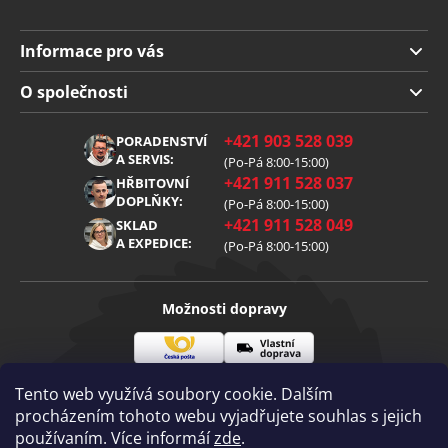
Informace pro vás
Doprava a platba
O společnosti
Obchodní podmínky
O nás
+421 903 528 039
PORADENSTVÍ
Reklamace
Kariéra
A SERVIS:
(Po-Pá 8:00-15:00)
+421 911 528 037
Zpracování osobních údajů
HŘBITOVNÍ
Blog
DOPLŇKY:
(Po-Pá 8:00-15:00)
Cookies
Kontakt
+421 911 528 049
SKLAD
A EXPEDICE:
(Po-Pá 8:00-15:00)
Možnosti dopravy
Česká
Vlastní
Možnosti platby
pošta
doprava
Tento web využívá soubory cookie. Dalším
procházením tohoto webu vyjadřujete souhlas s jejich
používaním. Více informáí
zde
.
Visa
Mastercard
Dobírka