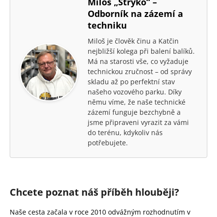
Miloš „Strýko“ –
Odborník na zázemí a
techniku
Miloš je člověk činu a Katčin
nejbližší kolega při balení balíků.
Má na starosti vše, co vyžaduje
technickou zručnost – od správy
skladu až po perfektní stav
našeho vozového parku. Díky
němu víme, že naše technické
zázemí funguje bezchybně a
jsme připraveni vyrazit za vámi
do terénu, kdykoliv nás
potřebujete.
Chcete poznat náš příběh hlouběji?
Naše cesta začala v roce 2010 odvážným rozhodnutím v