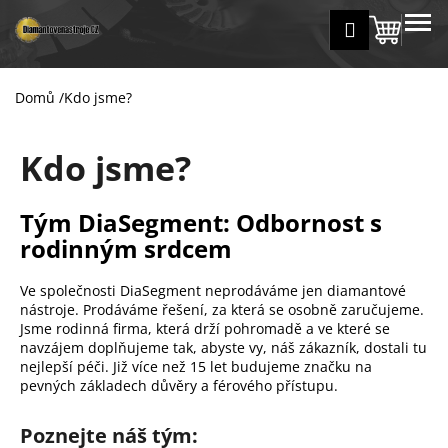
K
Přejít
MENU
Přihlášení
na
Nákup
o
Zpět
Zpět
obsah
š
košík
í
Domů
/
Kdo jsme?
C
k
o
Kdo jsme?
p
o
t
Tým DiaSegment: Odbornost s
ř
rodinným srdcem
e
b
Ve společnosti DiaSegment neprodáváme jen diamantové
nástroje. Prodáváme řešení, za která se osobně zaručujeme.
u
Jsme rodinná firma, která drží pohromadě a ve které se
j
navzájem doplňujeme tak, abyste vy, náš zákazník, dostali tu
e
nejlepší péči. Již více než 15 let budujeme značku na
pevných základech důvěry a férového přístupu.
t
e
Poznejte náš tým:
n