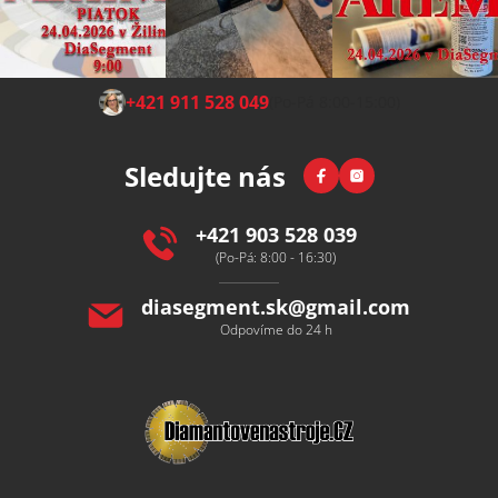
Z
+421 911 528 049
(Po-Pá 8:00-15:00)
á
p
Facebook
Instagram
Sledujte nás
a
t
í
+421 903 528 039
(Po-Pá: 8:00 - 16:30)
diasegment.sk
@
gmail.com
Odpovíme do 24 h