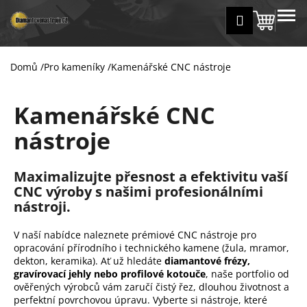
K
Přejít
MENU
Přihlášení
na
Nákup
o
Zpět
Zpět
obsah
š
košík
í
Domů
/
Pro kameníky
/
Kamenářské CNC nástroje
C
k
o
Kamenářské CNC
p
o
nástroje
t
ř
Maximalizujte přesnost a efektivitu vaší
e
CNC výroby s našimi profesionálními
b
nástroji.
u
j
V naší nabídce naleznete prémiové CNC nástroje pro
opracování přírodního i technického kamene (žula, mramor,
e
dekton, keramika). Ať už hledáte
diamantové frézy,
t
gravírovací jehly nebo profilové kotouče
, naše portfolio od
e
ověřených výrobců vám zaručí čistý řez, dlouhou životnost a
perfektní povrchovou úpravu. Vyberte si nástroje, které
n