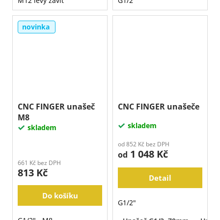
M12 levý závit
G1/2"
novinka
CNC FINGER unašeč
CNC FINGER unašeče
M8
skladem
skladem
od 852 Kč bez DPH
1 048 Kč
od
661 Kč bez DPH
813 Kč
Detail
Do košíku
G1/2"