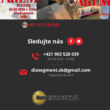
Z
+421 911 528 049
(Po-Pá 8:00-15:00)
á
p
Facebook
Instagram
Sledujte nás
a
t
í
+421 903 528 039
(Po-Pá: 8:00 - 16:30)
diasegment.sk
@
gmail.com
Odpovíme do 24 h