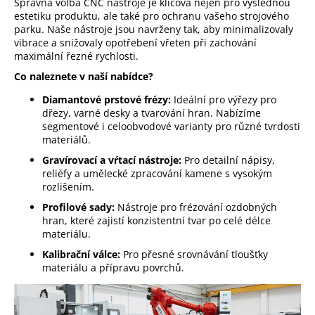
Správná volba CNC nástroje je klíčová nejen pro výslednou
c
estetiku produktu, ale také pro ochranu vašeho strojového
í
parku. Naše nástroje jsou navrženy tak, aby minimalizovaly
p
vibrace a snižovaly opotřebení vřeten při zachování
r
maximální řezné rychlosti.
v
Co naleznete v naší nabídce?
k
Diamantové prstové frézy:
y
Ideální pro výřezy pro
dřezy, varné desky a tvarování hran. Nabízíme
v
segmentové i celoobvodové varianty pro různé tvrdosti
ý
materiálů.
p
Gravírovací a vŕtací nástroje:
Pro detailní nápisy,
i
reliéfy a umělecké zpracování kamene s vysokým
s
rozlišením.
u
Profilové sady:
Nástroje pro frézování ozdobných
hran, které zajistí konzistentní tvar po celé délce
materiálu.
Kalibrační válce:
Pro přesné srovnávání tloušťky
materiálu a přípravu povrchů.