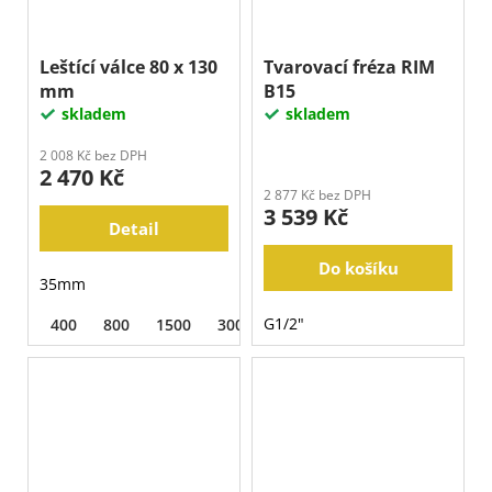
Leštící válce 80 x 130
Tvarovací fréza RIM
mm
B15
skladem
skladem
2 008 Kč bez DPH
2 470 Kč
2 877 Kč bez DPH
3 539 Kč
Detail
Do košíku
35mm
G1/2"
400
800
1500
3000
BUFF