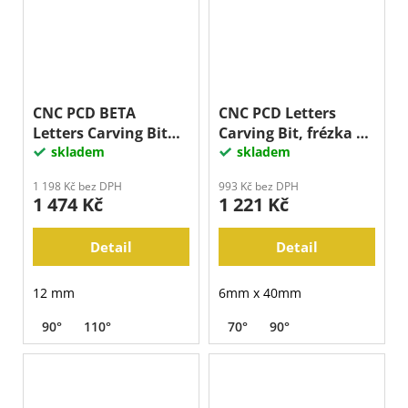
CNC PCD BETA
CNC PCD Letters
Letters Carving Bit
Carving Bit, frézka na
12mm, frézka na
skladem
písmo
skladem
písmo
1 198 Kč bez DPH
993 Kč bez DPH
1 474 Kč
1 221 Kč
Detail
Detail
12 mm
6mm x 40mm
90°
110°
70°
90°