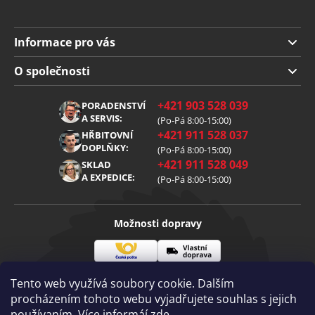
Informace pro vás
Doprava a platba
O společnosti
Obchodní podmínky
O nás
+421 903 528 039
PORADENSTVÍ
Reklamace
Kariéra
A SERVIS:
(Po-Pá 8:00-15:00)
+421 911 528 037
Zpracování osobních údajů
HŘBITOVNÍ
Blog
DOPLŇKY:
(Po-Pá 8:00-15:00)
Cookies
Kontakt
+421 911 528 049
SKLAD
A EXPEDICE:
(Po-Pá 8:00-15:00)
Možnosti dopravy
Česká
Vlastní
Možnosti platby
pošta
doprava
Tento web využívá soubory cookie. Dalším
procházením tohoto webu vyjadřujete souhlas s jejich
používaním. Více informáí
zde
.