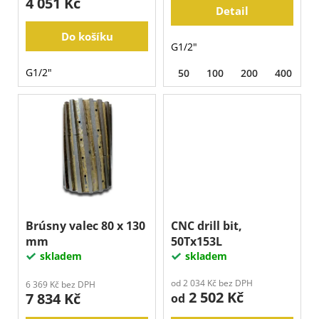
4 051 Kč
j
Detail
e
Do košíku
m
G1/2"
e
G1/2"
50
100
200
400
8
Brúsny valec 80 x 130
CNC drill bit,
mm
50Tx153L
skladem
skladem
od 2 034 Kč bez DPH
6 369 Kč bez DPH
2 502 Kč
7 834 Kč
od