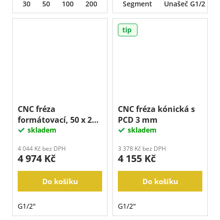
30
50
100
200
400
Segment
800
1500
Unašeč G1/2
3000
tip
CNC fréza
CNC fréza kónická s
formátovací, 50 x 22
PCD 3 mm
mm
skladem
skladem
4 044 Kč bez DPH
3 378 Kč bez DPH
4 974 Kč
4 155 Kč
Do košíku
Do košíku
G1/2"
G1/2"