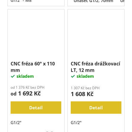
G1/2" - M8
Unašeč G1/2, 70mm
Unaše
CNC fréza 60° x 110
CNC fréza drážkovací
mm
LT, 12 mm
skladem
skladem
od 1 376 Kč bez DPH
1 307 Kč bez DPH
1 692 Kč
1 608 Kč
od
Detail
Detail
G1/2"
G1/2"