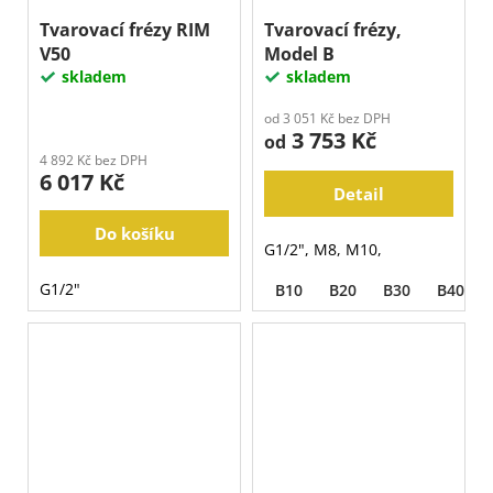
Tvarovací frézy RIM
Tvarovací frézy,
V50
Model B
skladem
skladem
od 3 051 Kč bez DPH
3 753 Kč
od
4 892 Kč bez DPH
6 017 Kč
Detail
Do košíku
G1/2", M8, M10,
G1/2"
B10
B20
B30
B40