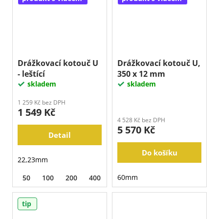
Drážkovací kotouč U
Drážkovací kotouč U,
- leštící
350 x 12 mm
skladem
skladem
1 259 Kč bez DPH
1 549 Kč
4 528 Kč bez DPH
5 570 Kč
Detail
Do košíku
22,23mm
60mm
50
100
200
400
800
1500
3000
tip