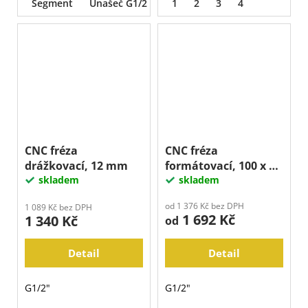
Segment
Unašeč G1/2
1
2
3
4
CNC fréza
CNC fréza
drážkovací, 12 mm
formátovací, 100 x 35
skladem
mm
skladem
od 1 376 Kč bez DPH
1 089 Kč bez DPH
1 692 Kč
1 340 Kč
od
Detail
Detail
G1/2"
G1/2"