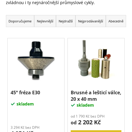
zvládnou i ty nejnáročnější průmyslové cykly.
a
Ř
j
a
í
Doporučujeme
Nejlevnější
Nejdražší
Nejprodávanější
Abecedně
z
t
e
?
V
n
ý
í
p
p
i
Hledat
r
s
o
p
d
D
r
o
u
o
45° fréza E30
Brusné a lešticí válce,
p
k
20 x 40 mm
d
o
skladem
t
skladem
u
r
ů
k
u
od 1 790 Kč bez DPH
2 202 Kč
č
t
od
u
3 294 Kč bez DPH
ů