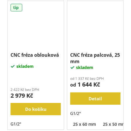
tip
CNC fréza oblouková
CNC fréza palcová, 25
mm
skladem
skladem
od 1 337 Kč bez DPH
1 644 Kč
od
2 422 Kč bez DPH
2 979 Kč
Detail
Do košíku
G1/2"
G1/2"
25 x 60 mm
25 x 50 mm