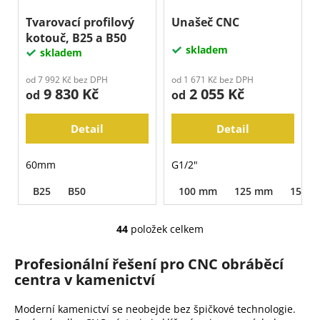
Tvarovací profilový
Unašeč CNC
kotouč, B25 a B50
skladem
skladem
od 7 992 Kč bez DPH
od 1 671 Kč bez DPH
9 830 Kč
2 055 Kč
od
od
Detail
Detail
60mm
G1/2"
B25
B50
100 mm
125 mm
150 
44
položek celkem
O
v
Profesionální řešení pro CNC obráběcí
l
centra v kamenictví
á
d
Moderní kamenictví se neobejde bez špičkové technologie.
a