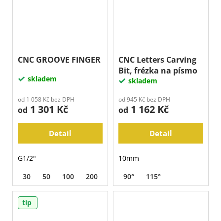
CNC GROOVE FINGER
CNC Letters Carving
Bit, frézka na písmo
skladem
skladem
od 1 058 Kč bez DPH
od 945 Kč bez DPH
1 301 Kč
1 162 Kč
od
od
Detail
Detail
G1/2"
10mm
30
50
100
200
400
90°
800
115°
1500
3000
BU
tip