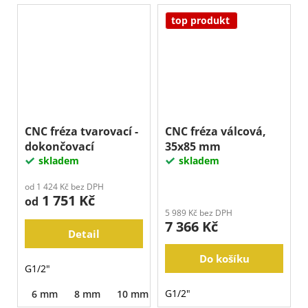
top produkt
CNC fréza tvarovací -
CNC fréza válcová,
dokončovací
35x85 mm
skladem
skladem
od 1 424 Kč bez DPH
1 751 Kč
od
5 989 Kč bez DPH
7 366 Kč
Detail
Do košíku
G1/2"
G1/2"
6 mm
8 mm
10 mm