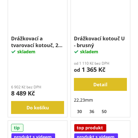
Drážkovací a
Drážkovací kotouč U
tvarovací kotouč, 250
- brusný
x 10 mm
skladem
skladem
od 1 110 Kč bez DPH
1 365 Kč
od
Detail
6 902 Kč bez DPH
8 489 Kč
22,23mm
Do košíku
30
36
50
tip
top produkt
produkt s videem
produkt s videem