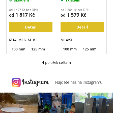
skladem
skladem
od 1 477 Kč bez DPH
od 1 284 Kč bez DPH
1 817 Kč
1 579 Kč
od
od
Detail
Detail
M14, M16, M18,
M14/SL
100 mm
125 mm
100 mm
125 mm
4
položek celkem
O
v
l
á
Najdete nás na
instagramu
d
a
c
í
p