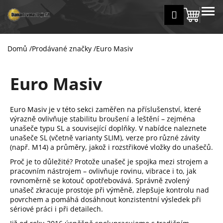
K
Přejít
MENU
Přihlášení
na
Nákup
o
Zpět
Zpět
obsah
š
košík
í
Domů
/
Prodávané značky
/
Euro Masiv
C
k
o
Euro Masiv
p
o
t
Euro Masiv je v této sekci zaměřen na příslušenství, které
ř
výrazně ovlivňuje stabilitu broušení a leštění – zejména
unašeče typu SL a související doplňky. V nabídce naleznete
e
unašeče SL (včetně varianty SLIM), verze pro různé závity
b
(např. M14) a průměry, jakož i rozstřikové vložky do unašečů.
u
Proč je to důležité? Protože unašeč je spojka mezi strojem a
j
pracovním nástrojem – ovlivňuje rovinu, vibrace i to, jak
rovnoměrně se kotouč opotřebovává. Správně zvolený
e
unašeč zkracuje prostoje při výměně, zlepšuje kontrolu nad
t
povrchem a pomáhá dosáhnout konzistentní výsledek při
e
sériové práci i při detailech.
n