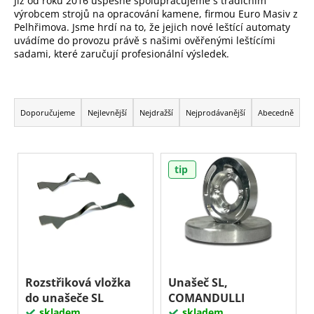
Již od roku 2016 úspěšně spolupracujeme s tradičním
a
výrobcem strojů na opracování kamene, firmou Euro Masiv z
Pelhřimova. Jsme hrdí na to, že jejich nové leštící automaty
j
uvádíme do provozu právě s našimi ověřenými leštícími
í
sadami, které zaručují profesionální výsledek.
t
?
Ř
a
Doporučujeme
Nejlevnější
Nejdražší
Nejprodávanější
Abecedně
z
e
Hledat
V
n
tip
ý
í
p
D
p
i
o
r
s
p
o
o
p
d
r
r
u
u
o
Rozstřiková vložka
Unašeč SL,
č
k
do unašeče SL
COMANDULLI
d
u
skladem
skladem