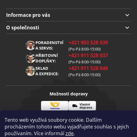
Informace pro vás
Doprava a platba
O společnosti
Obchodní podmínky
O nás
+421 903 528 039
PORADENSTVÍ
Reklamace
Kariéra
A SERVIS:
(Po-Pá 8:00-15:00)
+421 911 528 037
Zpracování osobních údajů
HŘBITOVNÍ
Blog
DOPLŇKY:
(Po-Pá 8:00-15:00)
Cookies
Kontakt
+421 911 528 049
SKLAD
A EXPEDICE:
(Po-Pá 8:00-15:00)
Možnosti dopravy
Česká
Vlastní
Možnosti platby
pošta
doprava
Tento web využívá soubory cookie. Dalším
procházením tohoto webu vyjadřujete souhlas s jejich
používaním. Více informáí
zde
.
Visa
Mastercard
Dobírka