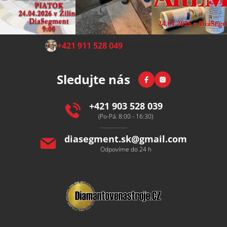
Z
+421 911 528 049
(Po-Pá 8:00-15:00)
á
p
Facebook
Instagram
Sledujte nás
a
t
í
+421 903 528 039
(Po-Pá: 8:00 - 16:30)
diasegment.sk
@
gmail.com
Odpovíme do 24 h