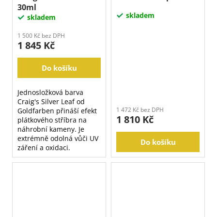
30ml
skladem
skladem
1 500 Kč bez DPH
1 845 Kč
Do košíku
Jednosložková barva
Craig's Silver Leaf od
1 472 Kč bez DPH
Goldfarben přináší efekt
1 810 Kč
plátkového stříbra na
náhrobní kameny. Je
extrémně odolná vůči UV
Do košíku
záření a oxidaci.