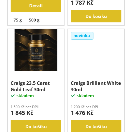
ů
1 787 Kč
j
Detail
e
m
Do košíku
75 g
500 g
e
novinka
Craigs 23.5 Carat
Craigs Brilliant White
Gold Leaf 30ml
30ml
skladem
skladem
1 500 Kč bez DPH
1 200 Kč bez DPH
1 845 Kč
1 476 Kč
Do košíku
Do košíku