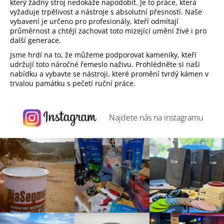
který žádný stroj nedokáže napodobit. Je to práce, která
vyžaduje trpělivost a nástroje s absolutní přesností. Naše
vybavení je určeno pro profesionály, kteří odmítají
průměrnost a chtějí zachovat toto mizející umění živé i pro
další generace.
Jsme hrdí na to, že můžeme podporovat kameníky, kteří
udržují toto náročné řemeslo naživu. Prohlédněte si naši
nabídku a vybavte se nástroji, které promění tvrdý kámen v
trvalou památku s pečetí ruční práce.
Najdete nás na
instagramu