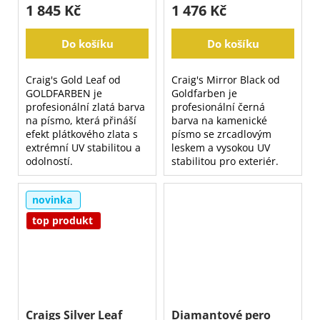
1 845 Kč
1 476 Kč
Do košíku
Do košíku
Craig's Gold Leaf od
Craig's Mirror Black od
GOLDFARBEN je
Goldfarben je
profesionální zlatá barva
profesionální černá
na písmo, která přináší
barva na kamenické
efekt plátkového zlata s
písmo se zrcadlovým
extrémní UV stabilitou a
leskem a vysokou UV
odolností.
stabilitou pro exteriér.
novinka
top produkt
Craigs Silver Leaf
Diamantové pero