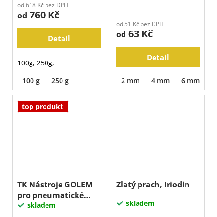
od 618 Kč bez DPH
760 Kč
od
od 51 Kč bez DPH
63 Kč
od
Detail
Detail
100g, 250g,
100 g
250 g
2 mm
4 mm
6 mm
8
top produkt
TK Nástroje GOLEM
Zlatý prach, Iriodin
pro pneumatické
skladem
kladivo PSm - UNI
skladem