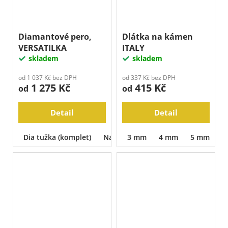
Diamantové pero,
Dlátka na kámen
VERSATILKA
ITALY
skladem
skladem
od 1 037 Kč bez DPH
od 337 Kč bez DPH
1 275 Kč
415 Kč
od
od
Detail
Detail
Dia tužka (komplet)
Náhradní dia tuha
3 mm
4 mm
5 mm
6