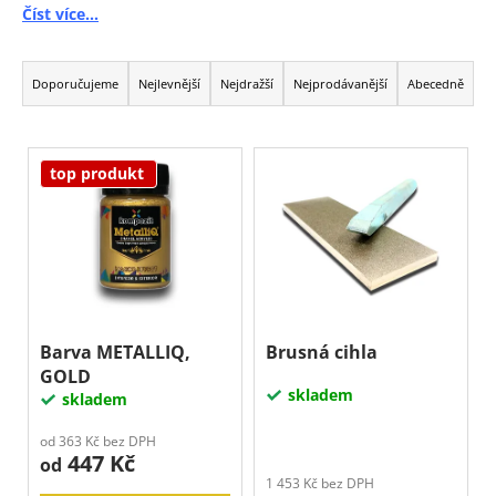
Číst více...
a
j
Ř
í
a
Doporučujeme
Nejlevnější
Nejdražší
Nejprodávanější
Abecedně
t
z
?
e
V
n
top produkt
ý
í
p
p
i
Hledat
r
s
o
p
D
d
r
o
u
o
Barva METALLIQ,
Brusná cihla
p
k
GOLD
d
o
skladem
t
skladem
u
r
ů
u
k
od 363 Kč bez DPH
č
447 Kč
t
od
u
1 453 Kč bez DPH