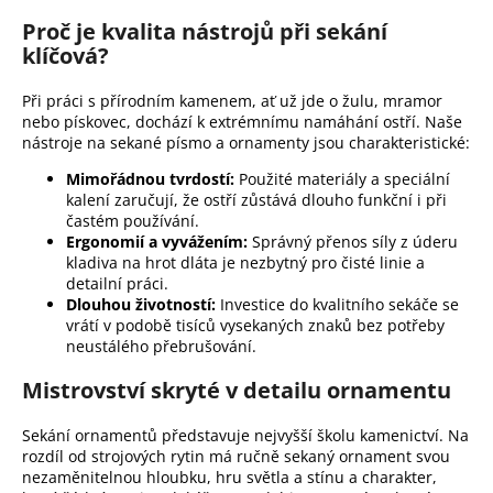
y
Proč je kvalita nástrojů při sekání
v
klíčová?
ý
p
Při práci s přírodním kamenem, ať už jde o žulu, mramor
i
nebo pískovec, dochází k extrémnímu namáhání ostří. Naše
s
nástroje na sekané písmo a ornamenty jsou charakteristické:
u
Mimořádnou tvrdostí:
Použité materiály a speciální
kalení zaručují, že ostří zůstává dlouho funkční i při
častém používání.
Ergonomií a vyvážením:
Správný přenos síly z úderu
kladiva na hrot dláta je nezbytný pro čisté linie a
detailní práci.
Dlouhou životností:
Investice do kvalitního sekáče se
vrátí v podobě tisíců vysekaných znaků bez potřeby
neustálého přebrušování.
Mistrovství skryté v detailu ornamentu
Sekání ornamentů představuje nejvyšší školu kamenictví. Na
rozdíl od strojových rytin má ručně sekaný ornament svou
nezaměnitelnou hloubku, hru světla a stínu a charakter,