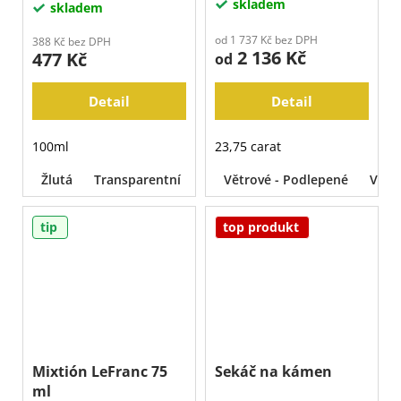
skladem
skladem
od 1 737 Kč bez DPH
388 Kč bez DPH
2 136 Kč
477 Kč
od
Detail
Detail
100ml
23,75 carat
Žlutá
Transparentní
Větrové - Podlepené
Voln
tip
top produkt
Mixtión LeFranc 75
Sekáč na kámen
ml