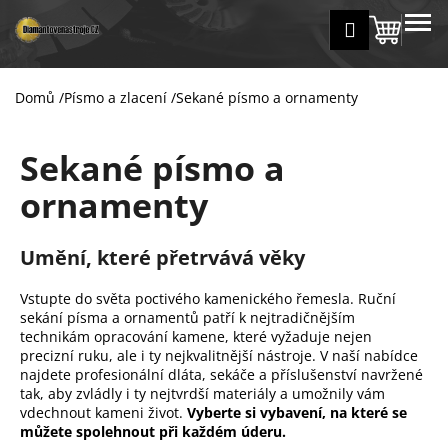
K
Přejít
MENU
Přihlášení
na
Nákup
o
Zpět
Zpět
obsah
š
košík
í
Domů
/
Písmo a zlacení
/
Sekané písmo a ornamenty
C
k
o
Sekané písmo a
p
o
ornamenty
t
ř
Umění, které přetrvává věky
e
b
Vstupte do světa poctivého kamenického řemesla. Ruční
u
sekání písma a ornamentů patří k nejtradičnějším
technikám opracování kamene, které vyžaduje nejen
j
precizní ruku, ale i ty nejkvalitnější nástroje. V naší nabídce
e
najdete profesionální dláta, sekáče a příslušenství navržené
t
tak, aby zvládly i ty nejtvrdší materiály a umožnily vám
vdechnout kameni život.
Vyberte si vybavení, na které se
e
můžete spolehnout při každém úderu.
n