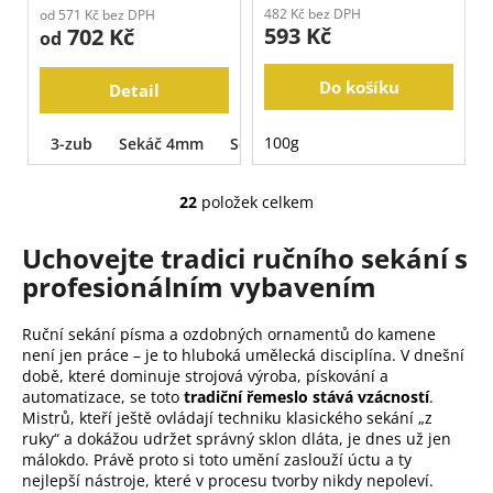
482 Kč bez DPH
od 571 Kč bez DPH
593 Kč
702 Kč
od
Do košíku
Detail
100g
3-zub
Sekáč 4mm
Sekáč 6mm
Sekáč 8mm
Seká
22
položek celkem
O
v
Uchovejte tradici ručního sekání s
l
profesionálním vybavením
á
d
a
Ruční sekání písma a ozdobných ornamentů do kamene
c
není jen práce – je to hluboká umělecká disciplína. V dnešní
době, které dominuje strojová výroba, pískování a
í
automatizace, se toto
tradiční řemeslo stává vzácností
.
p
Mistrů, kteří ještě ovládají techniku klasického sekání „z
r
ruky“ a dokážou udržet správný sklon dláta, je dnes už jen
v
málokdo. Právě proto si toto umění zaslouží úctu a ty
k
nejlepší nástroje, které v procesu tvorby nikdy nepoleví.