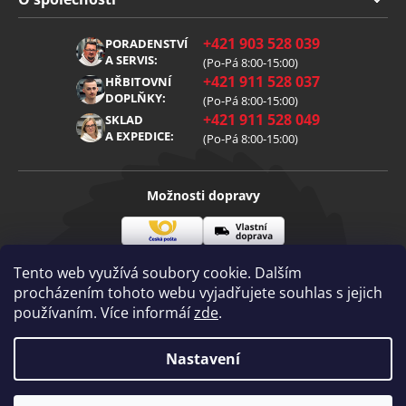
Obchodní podmínky
O nás
+421 903 528 039
PORADENSTVÍ
Reklamace
Kariéra
A SERVIS:
(Po-Pá 8:00-15:00)
+421 911 528 037
Zpracování osobních údajů
HŘBITOVNÍ
Blog
DOPLŇKY:
(Po-Pá 8:00-15:00)
Cookies
Kontakt
+421 911 528 049
SKLAD
A EXPEDICE:
(Po-Pá 8:00-15:00)
Možnosti dopravy
Česká
Vlastní
Možnosti platby
pošta
doprava
Tento web využívá soubory cookie. Dalším
procházením tohoto webu vyjadřujete souhlas s jejich
používaním. Více informáí
zde
.
Visa
Mastercard
Dobírka
Copyright 2026
Nastavení
Diamantovenastroje.cz
. Všechna práva
vyhrazena.