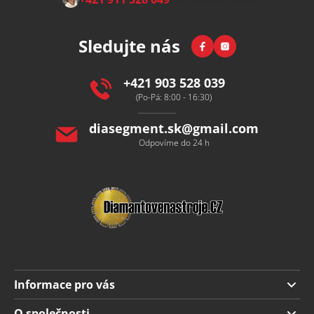
á
p
Facebook
Instagram
Sledujte nás
a
t
í
+421 903 528 039
(Po-Pá: 8:00 - 16:30)
diasegment.sk
@
gmail.com
Odpovíme do 24 h
Informace pro vás
Doprava a platba
O společnosti