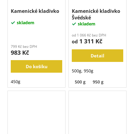
Kamenické kladivko
Kamenické kladivko
Švédské
skladem
skladem
od 1 066 Kč bez DPH
1 311 Kč
od
799 Kč bez DPH
983 Kč
Detail
Do košíku
500g, 950g
450g
500 g
950 g