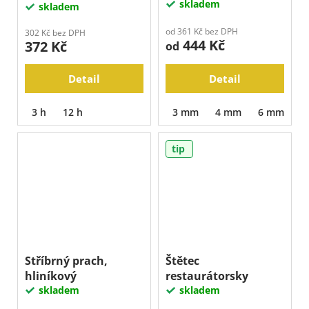
skladem
skladem
od 361 Kč bez DPH
302 Kč bez DPH
444 Kč
372 Kč
od
Detail
Detail
3 h
12 h
3 mm
4 mm
6 mm
8
tip
Stříbrný prach,
Štětec
hliníkový
restaurátorsky
skladem
skladem