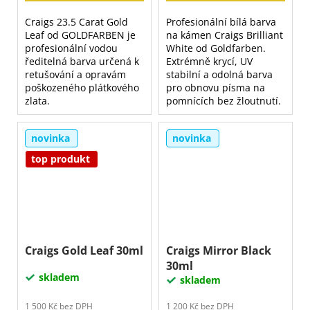
Craigs 23.5 Carat Gold
Profesionální bílá barva
Leaf od GOLDFARBEN je
na kámen Craigs Brilliant
profesionální vodou
White od Goldfarben.
ředitelná barva určená k
Extrémně krycí, UV
retušování a opravám
stabilní a odolná barva
poškozeného plátkového
pro obnovu písma na
zlata.
pomnících bez žloutnutí.
novinka
novinka
top produkt
Craigs Gold Leaf 30ml
Craigs Mirror Black
30ml
skladem
skladem
1 500 Kč bez DPH
1 200 Kč bez DPH