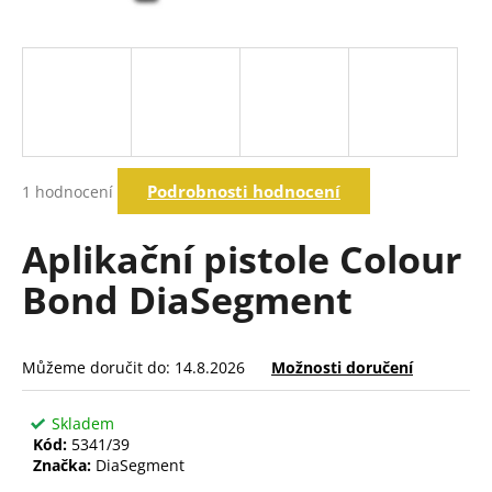
a
j
í
t
?
Průměrné
Podrobnosti hodnocení
1 hodnocení
hodnocení
produktu
Hledat
je
Aplikační pistole Colour
5,0
z
Bond DiaSegment
5
D
hvězdiček.
o
p
Můžeme doručit do:
14.8.2026
Možnosti doručení
o
r
Skladem
u
Kód:
5341/39
č
Značka:
DiaSegment
u