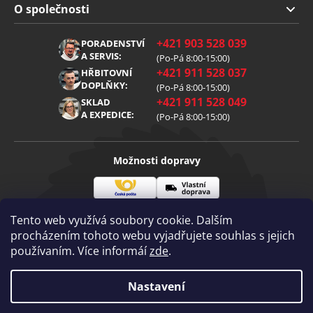
Doprava a platba
O společnosti
Obchodní podmínky
O nás
+421 903 528 039
PORADENSTVÍ
Reklamace
Kariéra
A SERVIS:
(Po-Pá 8:00-15:00)
+421 911 528 037
Zpracování osobních údajů
HŘBITOVNÍ
Blog
DOPLŇKY:
(Po-Pá 8:00-15:00)
Cookies
Kontakt
+421 911 528 049
SKLAD
A EXPEDICE:
(Po-Pá 8:00-15:00)
Možnosti dopravy
Česká
Vlastní
Možnosti platby
pošta
doprava
Tento web využívá soubory cookie. Dalším
procházením tohoto webu vyjadřujete souhlas s jejich
používaním. Více informáí
zde
.
Visa
Mastercard
Dobírka
Copyright 2026
Nastavení
Diamantovenastroje.cz
. Všechna práva
vyhrazena.