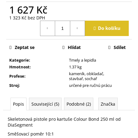
j
1 627 Kč
e
m
1 323 Kč bez DPH
e
Měrná
Do košíku
cena:
Zeptat se
Hlídat
Sdílet
Kategorie
:
Tmely a lepidla
Hmotnost
:
1.37 kg
kameník, obkladač,
Profese
:
stavbař, sochař
Stroj
:
určené pre ručnú prácu
Popis
Související (5)
Podobné (2)
Značka
Skeletonová pistole pro kartuše Colour Bond 250 ml od
DiaSegment
Směšovací poměr 10:1