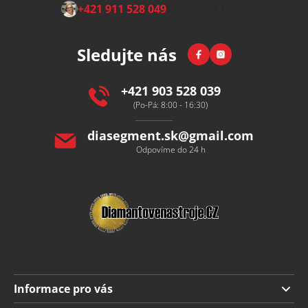
Z
+421 911 528 049
(Po-Pá 8:00-15:00)
á
p
Facebook
Instagram
Sledujte nás
a
t
í
+421 903 528 039
(Po-Pá: 8:00 - 16:30)
diasegment.sk
@
gmail.com
Odpovíme do 24 h
Informace pro vás