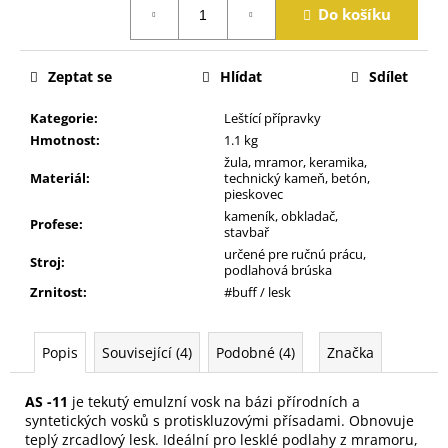
j
Do košíku
cena:
e
m
e
Zeptat se
Hlídat
Sdílet
Kategorie
:
Leštící přípravky
Hmotnost
:
1.1 kg
žula, mramor, keramika,
Materiál
:
technický kameň, betón,
pieskovec
kameník, obkladač,
Profese
:
stavbař
určené pre ručnú prácu,
Stroj
:
podlahová brúska
Zrnitost
:
#buff / lesk
Popis
Související (4)
Podobné (4)
Značka
AS -11
je tekutý emulzní vosk na bázi přírodních a
syntetických vosků s protiskluzovými přísadami. Obnovuje
teplý zrcadlový lesk. Ideální pro lesklé podlahy z mramoru,