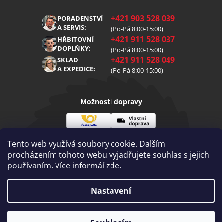
Obchodní podmínky
O nás
+421 903 528 039
PORADENSTVÍ
Reklamace
Kariéra
A SERVIS:
(Po-Pá 8:00-15:00)
+421 911 528 037
Zpracování osobních údajů
HŘBITOVNÍ
Blog
DOPLŇKY:
(Po-Pá 8:00-15:00)
Cookies
Kontakt
+421 911 528 049
SKLAD
A EXPEDICE:
(Po-Pá 8:00-15:00)
Možnosti dopravy
Česká
Vlastní
Možnosti platby
pošta
doprava
Tento web využívá soubory cookie. Dalším
procházením tohoto webu vyjadřujete souhlas s jejich
používaním. Více informáí
zde
.
Visa
Mastercard
Dobírka
Copyright 2026
Nastavení
Diamantovenastroje.cz
. Všechna práva
vyhrazena.