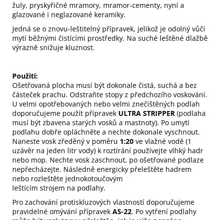
žuly, pryskyřičné mramory, mramor-cementy, nyní a
glazované i neglazované keramiky.
Jedná se o znovu-leštitelný přípravek, jelikož je odolný vůči
mytí běžnými čistícími prostředky. Na suché leštěné dlažbě
výrazně snižuje kluznost.
Použití:
Ošetřovaná plocha musí být dokonale čistá, suchá a bez
částeček prachu. Odstraňte stopy z předchozího voskování.
U velmi opotřebovaných nebo velmi znečištěných podlah
doporučujeme použít přípravek
ULTRA STRIPPER
(podlaha
musí být zbavena starých vosků a mastnoty). Po umytí
podlahu dobře opláchněte a nechte dokonale vyschnout.
Naneste vosk zředěný v poměru
1:20
ve vlažné vodě (1
uzávěr na jeden litr vody) k roztírání používejte vlhký hadr
nebo mop. Nechte vosk zaschnout, po ošetřované podlaze
nepřecházejte. Následně energicky přeleštěte hadrem
nebo rozleštěte jednokotoučovým
leštícím strojem na podlahy.
Pro zachování protiskluzových vlastností doporučujeme
pravidelné omývání přípravek
AS-22
. Po vytření podlahy