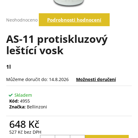
a
j
Průměrné
Podrobnosti hodnocení
Neohodnoceno
í
hodnocení
produktu
t
je
AS-11 protiskluzový
?
0,0
z
leštící vosk
5
hvězdiček.
Hledat
1l
Můžeme doručit do:
14.8.2026
Možnosti doručení
D
o
Skladem
p
Kód:
4955
o
Značka:
Bellinzoni
r
u
648 Kč
č
527 Kč bez DPH
u
Měrná