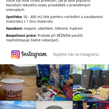
může být vosk znovu přeleštěn, jak je výše popsáno.
Nanášení tekutého vosku provádějte v pravidelných
intervalech.
Spotřeba:
50 - 400 m2 (dle poměru rozředění a nasákavosti
materiálu) z 1 litru materiálu
Nanášení:
mopem, válečkem, štětcem, hadrem
Bezpečnost práce:
Produkt při BĚŽNÉM použití
nepředstavuje žádné nebezpečí.
Najdete nás na
instagramu