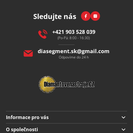
á
p
Facebook
Instagram
Sledujte nás
a
t
í
+421 903 528 039
(Po-Pá: 8:00 - 16:30)
diasegment.sk
@
gmail.com
Odpovíme do 24 h
Informace pro vás
Doprava a platba
O společnosti