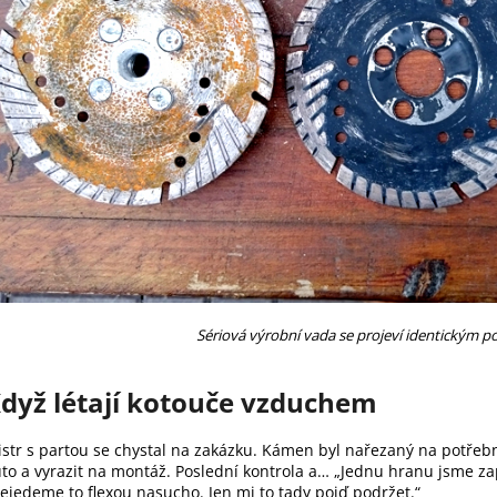
Sériová výrobní vada se projeví identickým p
dyž létají kotouče vzduchem
str s partou se chystal na zakázku. Kámen byl nařezaný na potřeb
to a vyrazit na montáž. Poslední kontrola a… „Jednu hranu jsme zap
ejedeme to flexou nasucho. Jen mi to tady pojď podržet.“