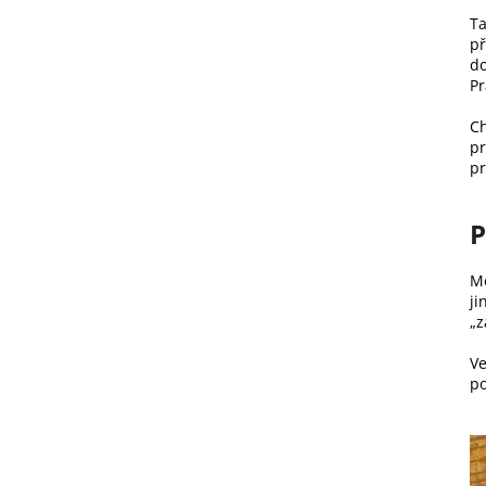
Ta
př
do
Pr
Ch
pr
pr
P
Mo
ji
„z
Ve
po