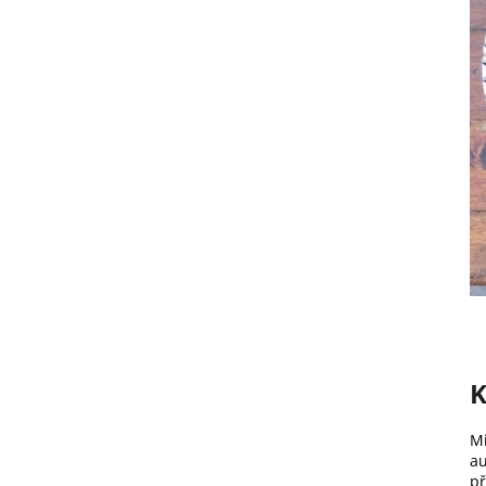
K
Mi
au
př