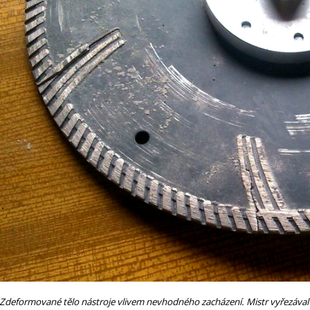
Zdeformované tělo nástroje vlivem nevhodného zacházení. Mistr vyřezával o