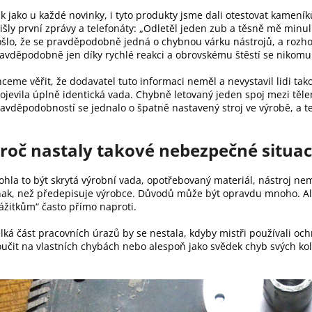
k jako u každé novinky, i tyto produkty jsme dali otestovat kamen
išly první zprávy a telefonáty: „Odletěl jeden zub a těsně mě minu
šlo, že se pravděpodobně jedná o chybnou várku nástrojů, a rozho
avděpodobně jen díky rychlé reakci a obrovskému štěstí se nikomu 
ceme věřit, že dodavatel tuto informaci neměl a nevystavil lidi ta
ojevila úplně identická vada. Chybně letovaný jeden spoj mezi tě
avděpodobností se jednalo o špatně nastavený stroj ve výrobě, a t
roč nastaly takové nebezpečné situac
hla to být skrytá výrobní vada, opotřebovaný materiál, nástroj n
nak, než předepisuje výrobce. Důvodů může být opravdu mnoho. Ale 
ážitkům“ často přímo naproti.
lká část pracovních úrazů by se nestala, kdyby mistři používali o
učit na vlastních chybách nebo alespoň jako svědek chyb svých ko