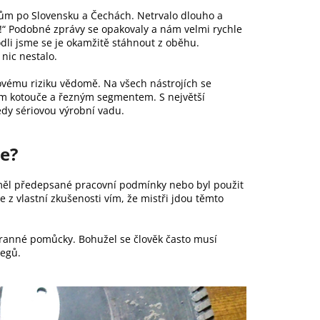
íkům po Slovensku a Čechách. Netrvalo dlouho a
l!“ Podobné zprávy se opakovaly a nám velmi rychle
dli jsme se je okamžitě stáhnout z oběhu.
nic nestalo.
kovému riziku vědomě. Na všech nástrojích se
lem kotouče a řezným segmentem. S největší
edy sériovou výrobní vadu.
e?
eměl předepsané pracovní podmínky nebo byl použit
z vlastní zkušenosti vím, že mistři jdou těmto
chranné pomůcky. Bohužel se člověk často musí
legů.