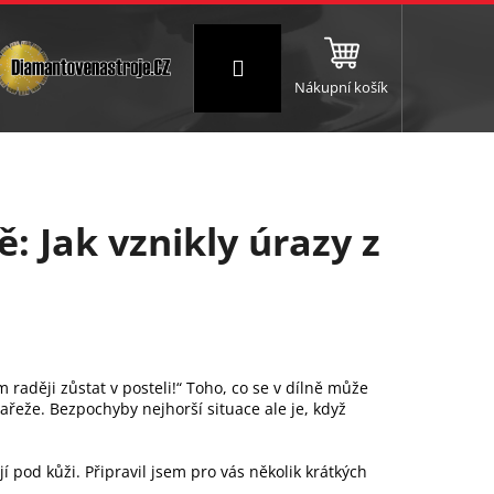
Přihlášení
Nákupní košík
NC a frézování
Brusné a leštící válce
Štokování
: Jak vznikly úrazy z
 raději zůstat v posteli!“ Toho, co se v dílně může
nařeže. Bezpochyby nejhorší situace ale je, když
 pod kůži. Připravil jsem pro vás několik krátkých