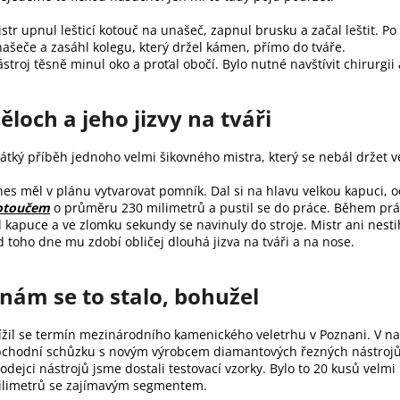
str upnul lešticí kotouč na unašeč, zapnul brusku a začal leštit. Po
ašeče a zasáhl kolegu, který držel kámen, přímo do tváře.
stroj těsně minul oko a proťal obočí. Bylo nutné navštívit chirurgii 
ěloch a jeho jizvy na tváři
átký příběh jednoho velmi šikovného mistra, který se nebál držet 
es měl v plánu vytvarovat pomník. Dal si na hlavu velkou kapuci,
otoučem
o průměru 230 milimetrů a pustil se do práce. Během prá
 kapuce a ve zlomku sekundy se navinuly do stroje. Mistr ani nesti
 toho dne mu zdobí obličej dlouhá jizva na tváři a na nose.
 nám se to stalo, bohužel
ížil se termín mezinárodního kamenického veletrhu v Poznani. V na
chodní schůzku s novým výrobcem diamantových řezných nástrojů. 
odejci nástrojů jsme dostali testovací vzorky. Bylo to 20 kusů velm
limetrů se zajímavým segmentem.