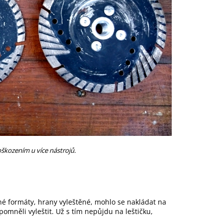
oškozením u více nástrojů.
né formáty, hrany vyleštěné, mohlo se nakládat na
omněli vyleštit. Už s tím nepůjdu na leštičku,