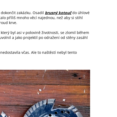
a dokončit zakázku. Osadil
brusný kotouč
do úhlové
alo příliš mnoho věcí najednou, než aby si stihl
proud krve.
který byl asi v polovině životnosti, se zlomil během
volnil a jako projektil po odražení od stěny zasáhl
nedostavila včas. Ale to naštěstí nebyl tento