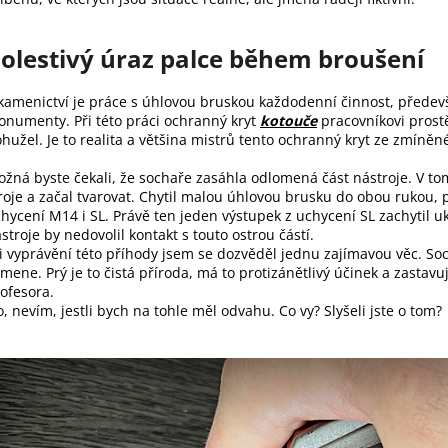
olestivý úraz palce během broušení
kamenictví je práce s úhlovou bruskou každodenní činnost, předev
numenty. Při této práci ochranný kryt
kotouče
pracovníkovi prost
hužel. Je to realita a většina mistrů tento ochranný kryt ze zmíně
žná byste čekali, že sochaře zasáhla odlomená část nástroje. V to
roje a začal tvarovat. Chytil malou úhlovou brusku do obou rukou,
hycení M14 i SL. Právě ten jeden výstupek z uchycení SL zachytil 
stroje by nedovolil kontakt s touto ostrou částí.
i vyprávění této příhody jsem se dozvěděl jednu zajímavou věc. So
mene. Prý je to čistá příroda, má to protizánětlivý účinek a zastavu
ofesora.
, nevím, jestli bych na tohle měl odvahu. Co vy? Slyšeli jste o tom?