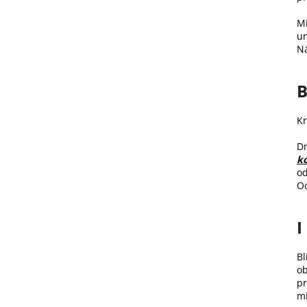
Mi
un
Ná
B
Kr
Dn
k
od
Od
I
Bl
ob
pr
mi