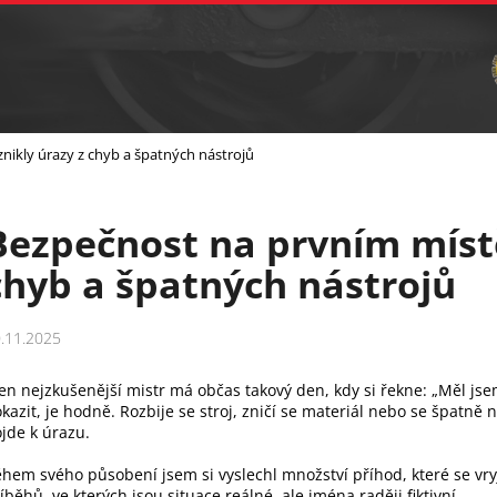
Vrtání
Brusná tělíska a sochařské nástroje
C
Co potřebujete najít?
nikly úrazy z chyb a špatných nástrojů
Hledat
Bezpečnost na prvním místě
Doporučujeme
chyb a špatných nástrojů
.11.2025
ten nejzkušenější mistr má občas takový den, kdy si řekne: „Měl jsem
kazit, je hodně. Rozbije se stroj, zničí se materiál nebo se špatně 
jde k úrazu.
hem svého působení jsem si vyslechl množství příhod, které se vryjí
íběhů, ve kterých jsou situace reálné, ale jména raději fiktivní.