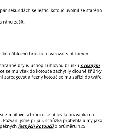
 pár sekundách se lešticí kotouč uvolnil ze starého
a ránu zašít.
velkou úhlovou brusku a tvarovat s ní kámen.
 ochranné brýle, uchopil úhlovou brusku
s řezným
ce se mu však do kotouče zachytily dlouhé šňůrky
hl zareagovat a řezný kotouč se mu zařízl do tváře.
ší e-mailové schránce se objevila pozvánka na
Pozvání jsme přijali, schůzka proběhla a my jako
i pěkných
řezných kotoučů
o průměru 125