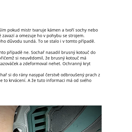
ším pokud mistr tvaruje kámen a tvoří sochy nebo
ě zavazí a omezuje ho v pohybu se strojem.
ného důvodu sundá. To se stalo i v tomto případě.
mto případě ne. Sochař nasadil brusný kotouč do
 přičemž si neuvědomil, že brusný kotouč má
ukazováček a zdeformoval nehet. Ochranný kryt
chař si do rány nasypal čerstvě odbroušený prach z
je to krvácení. A že tuto informaci má od svého