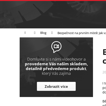
K
Přejít
na
o
Zpět
obsah
do
š
obchodu
í
Broušení
Leštění
Řezání
k
Domů
Blog
Bezpečnost na prvním místě: Jak vz
P
o
s
t
Domluvte si s námi videohovor a
r
provedeme Vás naším skladem,
detailně předvedeme produkt
,
a
20
který Vás zajíma
n
n
I 
Zobrazit více
po
í
do
p
a
Bě
př