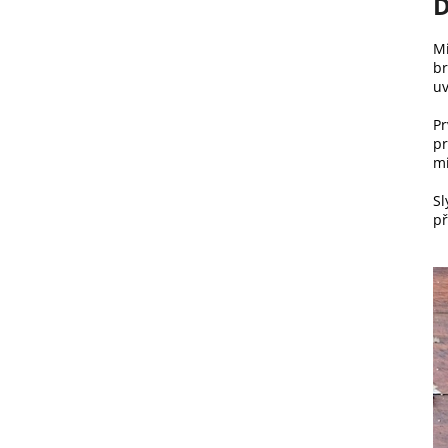
D
Mi
br
uv
Pr
pr
mi
Sl
p