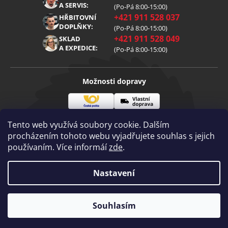
Reklamace
Kariéra
A SERVIS:
(Po-Pá 8:00-15:00)
+421 911 528 037
Zpracování osobních údajů
HŘBITOVNÍ
Blog
DOPLŇKY:
(Po-Pá 8:00-15:00)
Cookies
Kontakt
+421 911 528 049
SKLAD
A EXPEDICE:
(Po-Pá 8:00-15:00)
Možnosti dopravy
Česká
Vlastní
Možnosti platby
pošta
doprava
Tento web využívá soubory cookie. Dalším
procházením tohoto webu vyjadřujete souhlas s jejich
používaním. Více informáí
zde
.
Visa
Mastercard
Dobírka
Copyright 2026
Nastavení
Diamantovenastroje.cz
. Všechna práva
vyhrazena.
Souhlasím
Vytvořil Shoptet
|
mime digital