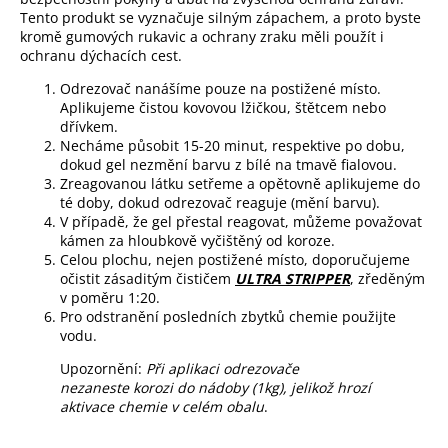
Tento produkt se vyznačuje silným zápachem, a proto byste
kromě gumových rukavic a ochrany zraku měli použít i
ochranu dýchacích cest.
Odrezovač nanášíme pouze na postižené místo.
Aplikujeme čistou kovovou lžičkou, štětcem nebo
dřívkem.
Necháme působit 15-20 minut, respektive po dobu,
dokud gel nezmění barvu z bílé na tmavě fialovou.
Zreagovanou látku setřeme a opětovně aplikujeme do
té doby, dokud odrezovač reaguje (mění barvu).
V případě, že gel přestal reagovat, můžeme považovat
kámen za hloubkově vyčištěný od koroze.
Celou plochu, nejen postižené místo, doporučujeme
očistit zásaditým čističem
ULTRA STRIPPER
, zředěným
v poměru 1:20.
Pro odstranění posledních zbytků chemie použijte
vodu.
Upozornění:
Při aplikaci odrezovače
nezaneste korozi do nádoby (1kg), jelikož hrozí
aktivace chemie v celém obalu
.