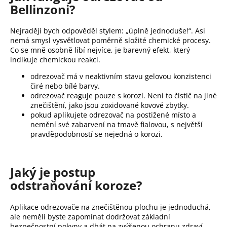
Bellinzoni?
Nejraději bych odpověděl stylem: „úplně jednoduše!“. Asi
nemá smysl vysvětlovat poměrně složité chemické procesy.
Co se mně osobně líbí nejvíce, je barevný efekt, který
indikuje chemickou reakci.
odrezovač má v neaktivním stavu gelovou konzistenci
čiré nebo bílé barvy.
odrezovač reaguje pouze s korozí. Není to čistič na jiné
znečištění, jako jsou zoxidované kovové zbytky.
pokud aplikujete odrezovač na postižené místo a
nemění své zabarvení na tmavě fialovou, s největší
pravděpodobností se nejedná o korozi.
Jaký je postup
odstraňování koroze?
Aplikace odrezovače na znečištěnou plochu je jednoduchá,
ale neměli byste zapomínat dodržovat základní
bezpečnostní pokyny a dbát na zvýšenou ochranu zdraví.