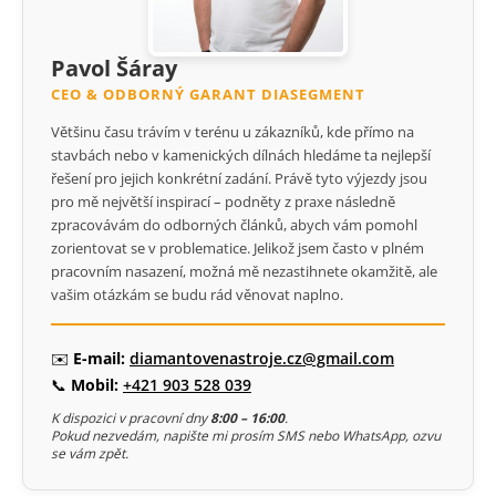
Pavol Šáray
CEO & ODBORNÝ GARANT DIASEGMENT
Většinu času trávím v terénu u zákazníků, kde přímo na
stavbách nebo v kamenických dílnách hledáme ta nejlepší
řešení pro jejich konkrétní zadání. Právě tyto výjezdy jsou
pro mě největší inspirací – podněty z praxe následně
zpracovávám do odborných článků, abych vám pomohl
zorientovat se v problematice. Jelikož jsem často v plném
pracovním nasazení, možná mě nezastihnete okamžitě, ale
vašim otázkám se budu rád věnovat naplno.
✉️
E-mail:
diamantovenastroje.cz@gmail.com
📞
Mobil:
+421 903 528 039
K dispozici v pracovní dny
8:00 – 16:00
.
Pokud nezvedám, napište mi prosím SMS nebo WhatsApp, ozvu
se vám zpět.