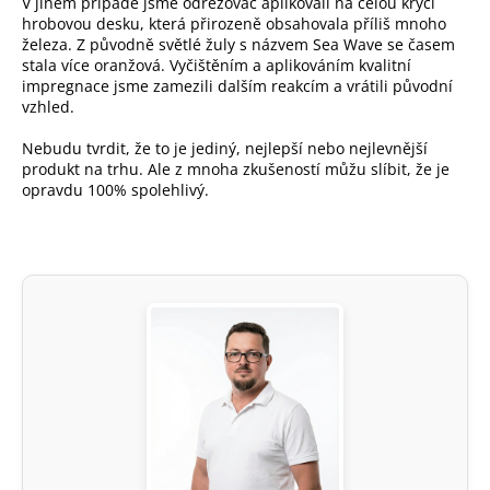
V jiném případě jsme odrezovač aplikovali na celou krycí
hrobovou desku, která přirozeně obsahovala příliš mnoho
železa. Z původně světlé žuly s názvem Sea Wave se časem
stala více oranžová. Vyčištěním a aplikováním kvalitní
impregnace jsme zamezili dalším reakcím a vrátili původní
vzhled.
Nebudu tvrdit, že to je jediný, nejlepší nebo nejlevnější
produkt na trhu. Ale z mnoha zkušeností můžu slíbit, že je
opravdu 100% spolehlivý.