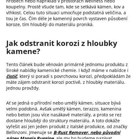
hrobech nebo například v prostorách wellness nebo
a
koupelny. Prostě všude tam, kde se setkává kámen, kov a
vlhkost. Celou tuto situaci umocňuje podstatná veličina, a
j
tou je čas. Čím déle je kamenný povrch vystaven působení
í
koroze, tím hlouběji do materiálu proniká.
t
?
Jak odstranit korozi z hloubky
kamene?
Tento článek bude věnován primárně jednomu produktu z
Hledat
široké nabídky kamenické chemie. I když máme v nabídce i
čistič
, který si poradí s povrchovou korozí, předpokládám že
máte zájem odstranit korozi poctivě, z hloubky materiálu.
D
Jednou provždy.
o
p
Ať se jedná o přírodní nebo umělý kámen, situace bývá
o
velmi podobná. Avšak umělý kámen, terazzo, kamenina
r
nebo beton jsou více nasákavé materiály, a proto se rez
u
dostane hlouběji do struktury materiálu. A toto dokáže
vyřešit asi jen jeden produkt z italské produkce, od značky
č
Bellinzoni. Jmenuje se
B-Rust Remover, nebo původní
u
název Mangia Ruggine,
ale my ho budeme nazývat