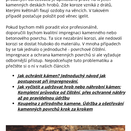
kamenných deskách hrobů. Zde koroze vzniká z drátů,
kterými květináři fixují ozdoby na věncích. V takovém
případě postačuje položit pod věnec igelit.
Pokud bychom měli poradit více profesionálně,
doporučili bychom kvalitní impregnaci kamenného nebo
betonového povrchu. Ta sice nezabrání korozi, ale nedovolí
korozi se dostat hluboko do materiálu. V mnoha případech
by se tak jednalo o jednoduché - povrchové čištění.
Impregnace a ochrana kamenných povrchů si ale vyžaduje
odbornější přístup. Nepodceňujte tuto problematiku a
přečtěte si o ní v našich článcích
Jak ochránit kámen? Jednoduchý návod jak
postupovat při impregnování.
Jak vyčistit a udržovat hrob nebo náhrobní kámen:
Kompletní průvodce od čištění, přes ochranné nátěry
až po pravidelnou údržbu
Koupelna z přírodního kamene. Údržba a ošetřování
kamenných povrchů krok za krokem