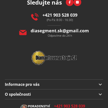
Facebook
Instagram
Sledujte nás
a
t
í
+421 903 528 039
(Po-Pá: 8:00 - 16:30)
diasegment.sk
@
gmail.com
Odpovíme do 24 h
Informace pro vás
Doprava a platba
O společnosti
Obchodní podmínky
O nás
+421 903 528 039
PORADENSTVÍ