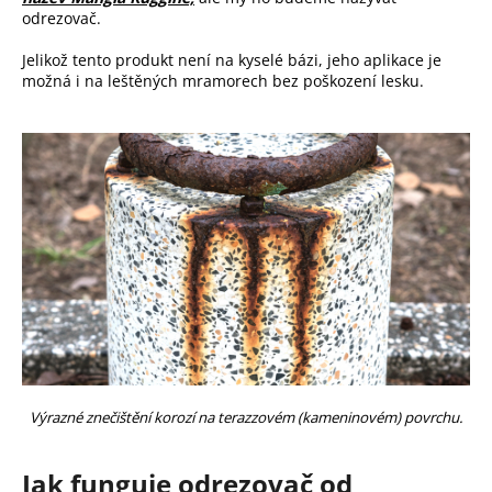
j
odrezovač.
e
m
Jelikož tento produkt není na kyselé bázi, jeho aplikace je
e
možná i na leštěných mramorech bez poškození lesku.
Výrazné znečištění korozí na terazzovém (kameninovém) povrchu.
Jak funguje odrezovač od