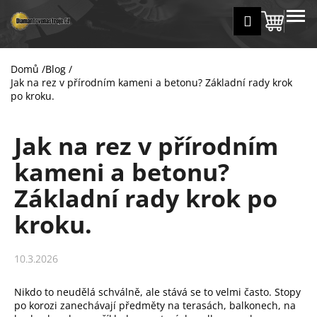
K
Přejít
MENU
Přihlášení
na
Nákup
o
Zpět
Zpět
obsah
š
košík
í
Domů
/
Blog
/
C
k
Jak na rez v přírodním kameni a betonu? Základní rady krok
o
po kroku.
p
o
Jak na rez v přírodním
t
kameni a betonu?
ř
e
Základní rady krok po
b
kroku.
u
j
e
10.3.2026
t
Nikdo to neudělá schválně, ale stává se to velmi často. Stopy
e
po korozi zanechávají předměty na terasách, balkonech, na
n