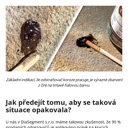
Základní indikací, že odstraňovač koroze pracuje, je výrazné zbarvení
z čiré na tmavě fialovou barvu.
Jak předejít tomu, aby se taková
situace opakovala?
U nás v DiaSegment s.r.o. máme takovou zkušenost, že 90 %
prodaných odrezovačů je aplikováno právě na krycích