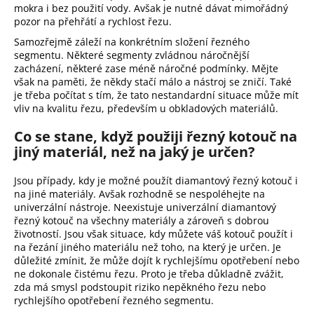
mokra i bez použití vody. Avšak je nutné dávat mimořádný
pozor na přehřátí a rychlost řezu.
Samozřejmě záleží na konkrétním složení řezného
segmentu. Některé segmenty zvládnou náročnější
zacházení, některé zase méně náročné podmínky. Mějte
však na paměti, že někdy stačí málo a nástroj se zničí. Také
je třeba počítat s tím, že tato nestandardní situace může mít
vliv na kvalitu řezu, především u obkladových materiálů.
Co se stane, když použiji řezný kotouč na
jiný materiál, než na jaký je určen?
Jsou případy, kdy je možné použít diamantový řezný kotouč i
na jiné materiály. Avšak rozhodně se nespoléhejte na
univerzální nástroje. Neexistuje univerzální diamantový
řezný kotouč na všechny materiály a zároveň s dobrou
životností. Jsou však situace, kdy můžete váš kotouč použít i
na řezání jiného materiálu než toho, na který je určen. Je
důležité zmínit, že může dojít k rychlejšímu opotřebení nebo
ne dokonale čistému řezu. Proto je třeba důkladně zvážit,
zda má smysl podstoupit riziko nepěkného řezu nebo
rychlejšího opotřebení řezného segmentu.