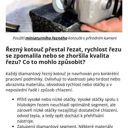
Použití
miniaturního řezného
kotouče v přírodním kameni
Řezný kotouč přestal řezat, rychlost řezu
se zpomalila nebo se zhoršila kvalita
řezu? Co to mohlo způsobit?
Každý diamantový řezný kotouč je navrhován pro konkrétní
pracovní podmínky. Ovlivňují to vlastnosti jako tvrdost nebo
abrazivita materiálu, obvodová rychlost nebo otáčky a v
neposlední řadě i způsob chlazení.
Příliš vysoké nebo nízké otáčky. Vysoké otáčky spolu s
hlubokým řezem neuchladí optimálně segment, ale
zároveň nízké otáčky nezajišťují dostatečné chlazení,
odvod tepla, a tedy opět dochází k přehřívání
nástroje.
Zatupený diamantový segment. Některé materiály