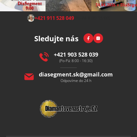
Z
+421 911 528 049
(Po-Pá 8:00-15:00)
á
p
Facebook
Instagram
Sledujte nás
a
t
í
+421 903 528 039
(Po-Pá: 8:00 - 16:30)
diasegment.sk
@
gmail.com
Odpovíme do 24 h