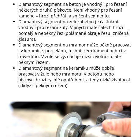
Diamantový segment na beton je vhodný i pro řezání
některých druhů pískovce. Není vhodný pro řezání
kamene – hrozí přehřátí a zničení segmentu.
Diamantový segment na železobeton je častokrát
vhodný i pro řezání žuly. V jiných materiálech hrozí
pomalý a nepěkný řez (polámané okraje řezu, zničená
glazura).
Diamantový segment na mramor může pěkně pracovat
i v keramice, porcelánu, technickém kameni nebo i v
travertinu. V žule se vyznačuje nižší životností, ale
pěkným řezem.
Diamantový segment na keramiku může dobře
pracovat v žule nebo mramoru. V betonu nebo
pískovci hrozí rychlé opotřebení, a tedy nízká životnost
(i když s pěkným řezem).