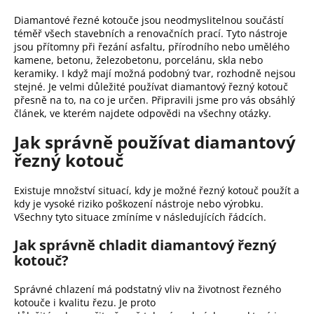
a
Diamantové řezné kotouče jsou neodmyslitelnou součástí
j
téměř všech stavebních a renovačních prací. Tyto nástroje
jsou přítomny při řezání asfaltu, přírodního nebo umělého
í
kamene, betonu, železobetonu, porcelánu, skla nebo
t
keramiky. I když mají možná podobný tvar, rozhodně nejsou
?
stejné. Je velmi důležité používat diamantový řezný kotouč
přesně na to, na co je určen. Připravili jsme pro vás obsáhlý
článek, ve kterém najdete odpovědi na všechny otázky.
Jak správně používat diamantový
Hledat
řezný kotouč
Existuje množství situací, kdy je možné řezný kotouč použít a
D
kdy je vysoké riziko poškození nástroje nebo výrobku.
o
Všechny tyto situace zmíníme v následujících řádcích.
p
o
Jak správně chladit diamantový řezný
r
kotouč?
u
č
Správné chlazení má podstatný vliv na životnost řezného
kotouče i kvalitu řezu. Je proto
u