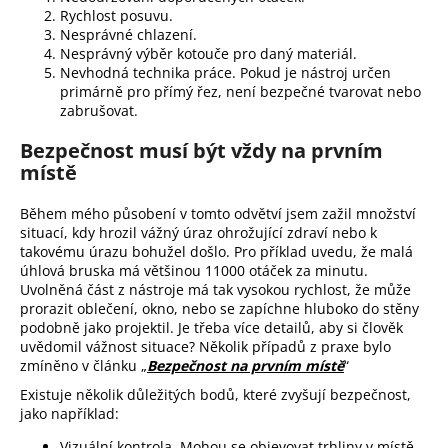
Rychlost posuvu.
Nesprávné chlazení.
Nesprávný výběr kotouče pro daný materiál.
Nevhodná technika práce. Pokud je nástroj určen
primárně pro přímý řez, není bezpečné tvarovat nebo
zabrušovat.
Bezpečnost musí být vždy na prvním
místě
Během mého působení v tomto odvětví jsem zažil množství
situací, kdy hrozil vážný úraz ohrožující zdraví nebo k
takovému úrazu bohužel došlo. Pro příklad uvedu, že malá
úhlová bruska má většinou 11000 otáček za minutu.
Uvolněná část z nástroje má tak vysokou rychlost, že může
prorazit oblečení, okno, nebo se zapíchne hluboko do stěny
podobně jako projektil. Je třeba více detailů, aby si člověk
uvědomil vážnost situace? Několik případů z praxe bylo
zmíněno v článku „
Bezpečnost na prvním místě
“
Existuje několik důležitých bodů, které zvyšují bezpečnost,
jako například:
Vizuální kontrola. Mohou se objevovat trhliny v místě