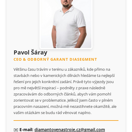
Pavol Šáray
CEO & ODBORNÝ GARANT DIASEGMENT
Většinu času trávím v terénu u zákazníků, kde přímo na
stavbách nebo v kamenických dílnách hledáme ta nejlepší
řešení pro jejich konkrétní zadání. Právě tyto výjezdy jsou
pro mě největší inspirací – podněty z praxe následně
zpracovávám do odborných článků, abych vám pomohl
zorientovat se v problematice. Jelikož jsem často v plném
pracovním nasazení, možná mě nezastihnete okamžitě, ale
vašim otázkám se budu rád věnovat naplno.
✉️
E-mail:
diamantovenastroje.cz@gmail.com