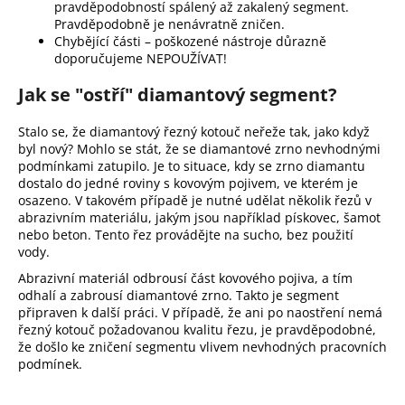
pravděpodobností spálený až zakalený segment.
Pravděpodobně je nenávratně zničen.
Chybějící části – poškozené nástroje důrazně
doporučujeme NEPOUŽÍVAT!
Jak se "ostří" diamantový segment?
Stalo se, že diamantový řezný kotouč neřeže tak, jako když
byl nový? Mohlo se stát, že se diamantové zrno nevhodnými
podmínkami zatupilo. Je to situace, kdy se zrno diamantu
dostalo do jedné roviny s kovovým pojivem, ve kterém je
osazeno. V takovém případě je nutné udělat několik řezů v
abrazivním materiálu, jakým jsou například pískovec, šamot
nebo beton. Tento řez provádějte na sucho, bez použití
vody.
Abrazivní materiál odbrousí část kovového pojiva, a tím
odhalí a zabrousí diamantové zrno. Takto je segment
připraven k další práci. V případě, že ani po naostření nemá
řezný kotouč požadovanou kvalitu řezu, je pravděpodobné,
že došlo ke zničení segmentu vlivem nevhodných pracovních
podmínek.