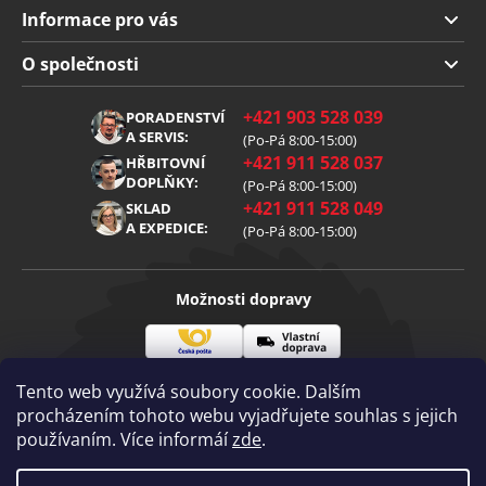
Informace pro vás
Doprava a platba
O společnosti
Obchodní podmínky
O nás
+421 903 528 039
PORADENSTVÍ
Reklamace
Kariéra
A SERVIS:
(Po-Pá 8:00-15:00)
+421 911 528 037
Zpracování osobních údajů
HŘBITOVNÍ
Blog
DOPLŇKY:
(Po-Pá 8:00-15:00)
Cookies
Kontakt
+421 911 528 049
SKLAD
A EXPEDICE:
(Po-Pá 8:00-15:00)
Možnosti dopravy
Česká
Vlastní
Možnosti platby
pošta
doprava
Tento web využívá soubory cookie. Dalším
procházením tohoto webu vyjadřujete souhlas s jejich
používaním. Více informáí
zde
.
Visa
Mastercard
Dobírka
Copyright 2026