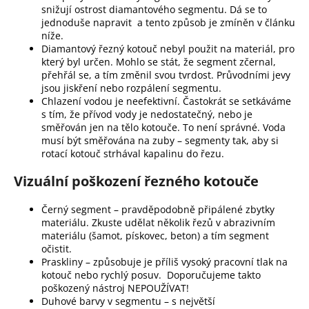
snižují ostrost diamantového segmentu. Dá se to
jednoduše napravit a tento způsob je zmíněn v článku
níže.
Diamantový řezný kotouč nebyl použit na materiál, pro
který byl určen. Mohlo se stát, že segment zčernal,
přehřál se, a tím změnil svou tvrdost. Průvodními jevy
jsou jiskření nebo rozpálení segmentu.
Chlazení vodou je neefektivní. Častokrát se setkáváme
s tím, že přívod vody je nedostatečný, nebo je
směřován jen na tělo kotouče. To není správné. Voda
musí být směřována na zuby – segmenty tak, aby si
rotací kotouč strhával kapalinu do řezu.
Vizuální poškození řezného kotouče
Černý segment – pravděpodobně připálené zbytky
materiálu. Zkuste udělat několik řezů v abrazivním
materiálu (šamot, pískovec, beton) a tím segment
očistit.
Praskliny – způsobuje je příliš vysoký pracovní tlak na
kotouč nebo rychlý posuv. Doporučujeme takto
poškozený nástroj NEPOUŽÍVAT!
Duhové barvy v segmentu – s největší