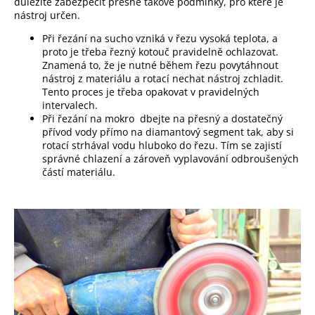
důležité zabezpečit přesně takové podmínky, pro které je
j
nástroj určen.
e
m
Při řezání na sucho vzniká v řezu vysoká teplota, a
e
proto je třeba řezný kotouč pravidelně ochlazovat.
Znamená to, že je nutné během řezu povytáhnout
nástroj z materiálu a rotací nechat nástroj zchladit.
Tento proces je třeba opakovat v pravidelných
intervalech.
Při řezání na mokro dbejte na přesný a dostatečný
přívod vody přímo na diamantový segment tak, aby si
rotací strhával vodu hluboko do řezu. Tím se zajistí
správné chlazení a zároveň vyplavování odbroušených
částí materiálu.