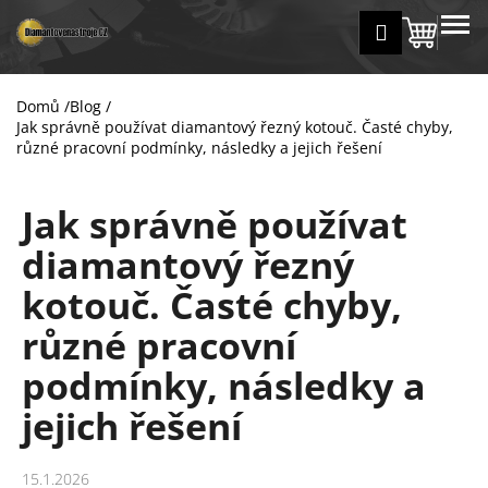
K
Přejít
MENU
Přihlášení
na
Nákup
o
Zpět
Zpět
obsah
š
košík
í
Domů
/
Blog
/
C
k
Jak správně používat diamantový řezný kotouč. Časté chyby,
o
různé pracovní podmínky, následky a jejich řešení
p
o
Jak správně používat
t
diamantový řezný
ř
e
kotouč. Časté chyby,
b
různé pracovní
u
j
podmínky, následky a
e
jejich řešení
t
e
15.1.2026
n