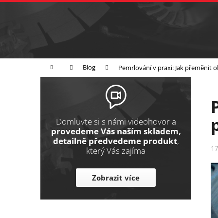
K
Přejít
na
o
Zpět
obsah
do
š
obchodu
í
Broušení
Leštění
Řezání
k
Domů
Blog
Pemrlování v praxi: Jak přeměnit
P
o
s
t
Domluvte si s námi videohovor a
r
provedeme Vás naším skladem,
detailně předvedeme produkt
,
a
17
který Vás zajíma
n
n
Zobrazit více
í
p
a