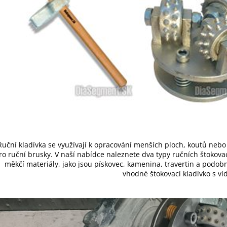
Ruční kladívka se využívají k opracování menších ploch, koutů nebo 
ro ruční brusky. V naší nabídce naleznete dva typy ručních štokovac
měkčí materiály, jako jsou pískovec, kamenina, travertin a podobně.
vhodné štokovací kladívko s ví