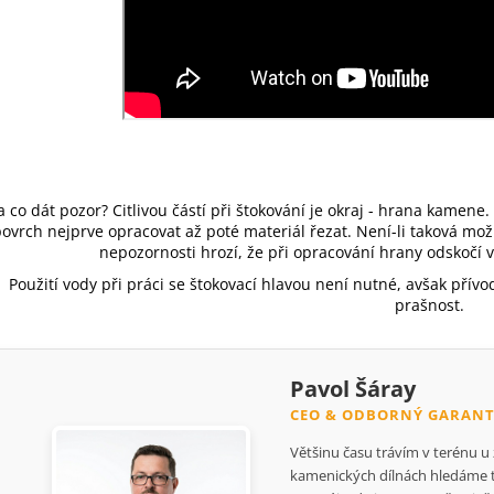
 co dát pozor? Citlivou částí při štokování je okraj - hrana kamene
ovrch nejprve opracovat až poté materiál řezat. Není-li taková mož
nepozornosti hrozí, že při opracování hrany odskočí v
Použití vody při práci se štokovací hlavou není nutné, avšak přívo
prašnost.
Pavol Šáray
CEO & ODBORNÝ GARANT
Většinu času trávím v terénu u
kamenických dílnách hledáme ta 