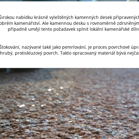
Širokou nabídku krásně vyleštěných kamenných desek připravenýc
obrém kamenářství. Ale kamennou desku s rovnoměrně zdrsněným
případně umějí tento požadavek splnit lokální kamenářské díln
Štokování, nazývané také jako pemrlování, je proces povrchové ú
hrubý, protiskluzový povrch. Takto opracovaný materiál bývá nejča