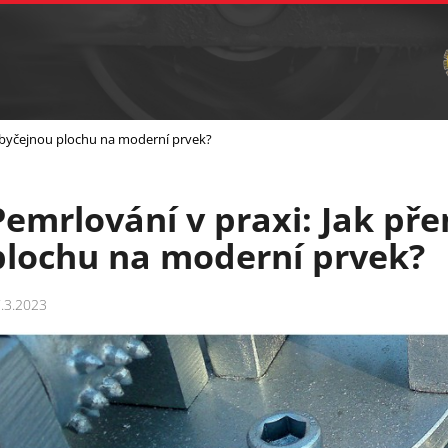
Vrtání
Brusná tělíska a sochařské nástroje
C
Co potřebujete najít?
 obyčejnou plochu na moderní prvek?
Hledat
Pemrlování v praxi: Jak př
Doporučujeme
plochu na moderní prvek?
.3.2023