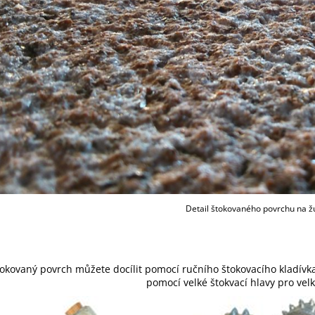
Detail štokovaného povrchu na ž
okovaný povrch můžete docílit pomocí ručního štokovacího kladívka
pomocí velké štokvací hlavy pro vel