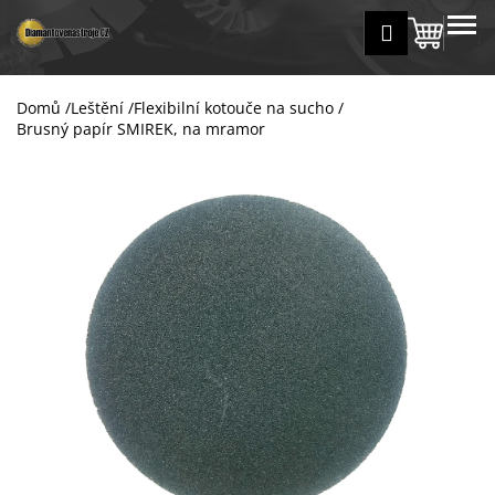
K
Přejít
MENU
Přihlášení
na
Nákup
o
Zpět
Zpět
obsah
š
košík
í
Domů
/
Leštění
/
Flexibilní kotouče na sucho
/
C
k
Brusný papír SMIREK, na mramor
o
p
o
t
ř
e
b
u
j
e
t
e
n