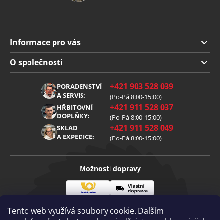
Informace pro vás
Doprava a platba
O společnosti
Obchodní podmínky
O nás
+421 903 528 039
PORADENSTVÍ
Reklamace
Kariéra
A SERVIS:
(Po-Pá 8:00-15:00)
+421 911 528 037
Zpracování osobních údajů
HŘBITOVNÍ
Blog
DOPLŇKY:
(Po-Pá 8:00-15:00)
Cookies
Kontakt
+421 911 528 049
SKLAD
A EXPEDICE:
(Po-Pá 8:00-15:00)
Možnosti dopravy
Česká
Vlastní
Možnosti platby
pošta
doprava
Tento web využívá soubory cookie. Dalším