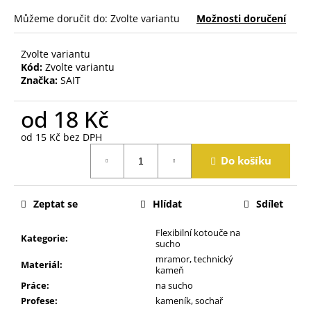
j
Můžeme doručit do:
Zvolte variantu
Možnosti doručení
e
m
e
Zvolte variantu
Kód:
Zvolte variantu
Značka:
SAIT
od
18 Kč
od
15 Kč
bez DPH
Měrná
Do košíku
cena:
Zeptat se
Hlídat
Sdílet
Flexibilní kotouče na
Kategorie
:
sucho
mramor, technický
Materiál
:
kameň
Práce
:
na sucho
Profese
:
kameník, sochař