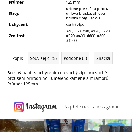
Průměr
:
125 mm
určené pre ručnú prácu,
Stroj
:
uhlová brúska, uhlová
brúska s reguláciou
Uchycení
:
suchý zips
#40, #60, #80, #120, #220,
Zrnitost
:
#320, #400, #600, #800,
#1200
Popis
Související (5)
Podobné (5)
Značka
Brusný papír s uchycením na suchý zip, pro suché
broušení přírodního i umělého kamene a mramorů.
Průměr 125mm
Najdete nás na
instagramu