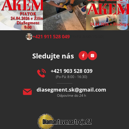
Z
+421 911 528 049
(Po-Pá 8:00-15:00)
á
p
Facebook
Instagram
Sledujte nás
a
t
í
+421 903 528 039
(Po-Pá: 8:00 - 16:30)
diasegment.sk
@
gmail.com
Odpovíme do 24 h