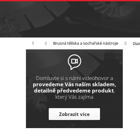
K
Přejít
na
o
Zpět
obsah
do
š
obchodu
í
Broušení
Leštění
Řezání
k
Domů
Brusná tělíska a sochařské nástroje
Dia
P
o
s
t
Domluvte si s námi videohovor a
r
provedeme Vás naším skladem,
detailně předvedeme produkt
,
a
který Vás zajíma
n
n
Zobrazit více
í
p
a