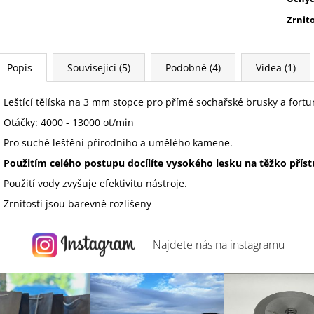
Zrnit
Popis
Související (5)
Podobné (4)
Videa (1)
Leštící tělíska na 3 mm stopce pro přímé sochařské brusky a fortu
Otáčky: 4000 - 13000 ot/min
Pro suché leštění přírodního a umělého kamene.
Použitím celého postupu docílíte vysokého lesku na těžko přís
Použití vody zvyšuje efektivitu nástroje.
Zrnitosti jsou barevně rozlišeny
Najdete nás na
instagramu