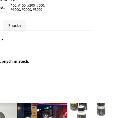
#60, #150, #300, #500,
ost
:
#1000, #2000, #3000
Značka
ny.
tupných místech.