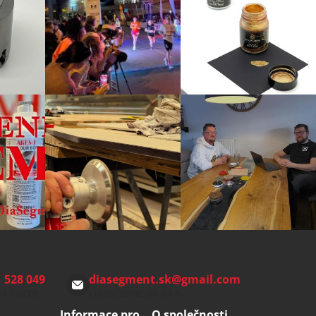
 528 049
diasegment.sk
@
gmail.com
00-15:00)
Odepíšeme do 24 h
Informace pro
O společnosti