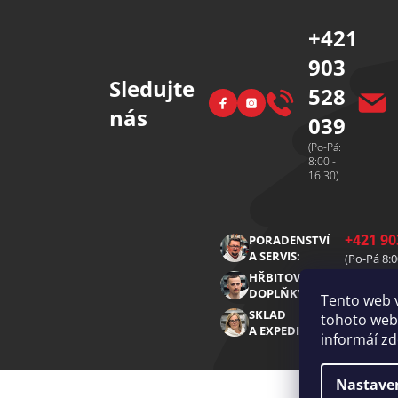
í
+421
903
Sledujte
528
Facebook
Instagram
nás
039
(Po-Pá:
8:00 -
16:30)
+421 90
PORADENSTVÍ
A SERVIS:
(Po-Pá 8:0
+421 91
HŘBITOVNÍ
DOPLŇKY:
(Po-Pá 8:0
Tento web 
+421 91
SKLAD
tohoto webu
A EXPEDICE:
(Po-Pá 8:0
informáí
zd
Nastave
Copyright 2026
Diamantovenastroje.cz
. Všechna 