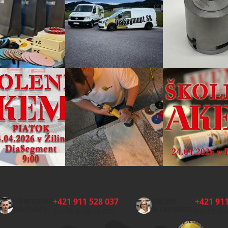
+421 911 528 037
+421 911
HŘBITOVNÍ
SKLAD
DOPLŇKY:
A EXPEDICE:
(Po-Pá 8:00-15:00)
(Po-Pá 8: