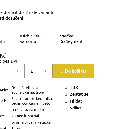
 doručit do:
Zvolte variantu
ti doručení
e
Kód:
Zvolte
Značka:
ntu
variantu
DiaSegment
 Kč
č bez DPH
á
Do košíku
Tisk
Brusná tělíska a
orie
:
sochařské nástroje
Zeptat se
žula, mramor, keramika,
iál
:
Hlídat
technický kameň, betón
Sdílet
:
na sucho, na mokro
se
:
kameník, sochař
priama brúska, vŕtačka
ení
:
3 mm