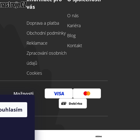
vás
O nás
Doprava a platba
Kariéra
Obchodní podmínky
Blog
Reklamace
Kontakt
Zpracování osobních
údajů
Cookies
Možnosti
Visa
Mastercard
platby
ouhlasím
Dobírka
Vytvořil Shoptet
|
mime digital