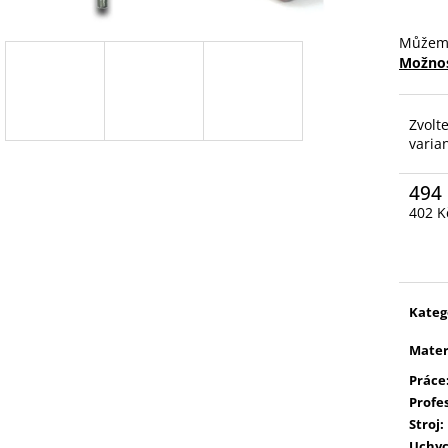
Můžeme
Možnos
Zvolt
varia
494
402 K
Měrn
cena:
Kateg
Mater
Práce
Profe
Stroj
:
Uchyc