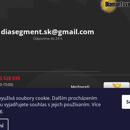
diasegment.sk
@
gmail.com
Odpovíme do 24 h
3 528 039
0-15:00)
Možnosti
1 528 037
Česká
dopravy
0-15:00)
využívá soubory cookie. Dalším procházením
pošta
S
1 528 049
Vlastní
 vyjadřujete souhlas s jejich používaním. Více
doprava
0-15:00)
e
.
ní
práva vyhrazena.