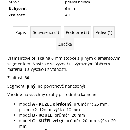
Stroj
:
priama brúska
Uchycení
:
6 mm
Zrnitost
:
#30
Popis
Související (5)
Podobné (5)
Videa (1)
Značka
Diamantové tělíska na 6 mm stopce s plným diamantovým
segmentem. Nástroje se vyznačují výrazným úběrem
materiálu a vysokou životností.
Zrnitost:
30
Segment:
plný
(ne povrchově nanesený)
Vhodné na všechny druhy přírodního kamene.
model
A - KUŽEL obrácený
, průměr 1: 25 mm,
priemer2: 12mm, výška: 10 mm,
model
B - KOULE
, průměr: 20 mm
model
C - KUŽEL velký
, průměr: 20 mm, výška: 20
mm,