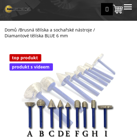
K
Přejít
MENU
Přihlášení
na
Nákup
o
Zpět
Zpět
obsah
š
košík
í
Domů
/
Brusná tělíska a sochařské nástroje
/
C
k
Diamantové tělíska BLUE 6 mm
o
p
o
top produkt
t
produkt s videem
ř
e
b
u
j
e
t
e
n