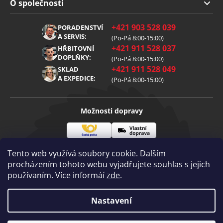
Doprava a platba
O společnosti
Obchodní podmínky
O nás
+421 903 528 039
PORADENSTVÍ
Reklamace
Kariéra
A SERVIS:
(Po-Pá 8:00-15:00)
+421 911 528 037
Zpracování osobních údajů
HŘBITOVNÍ
Blog
DOPLŇKY:
(Po-Pá 8:00-15:00)
Cookies
Kontakt
+421 911 528 049
SKLAD
A EXPEDICE:
(Po-Pá 8:00-15:00)
Možnosti dopravy
Česká
Vlastní
Možnosti platby
pošta
doprava
Tento web využívá soubory cookie. Dalším
procházením tohoto webu vyjadřujete souhlas s jejich
používaním. Více informáí
zde
.
Visa
Mastercard
Dobírka
Copyright 2026
Nastavení
Diamantovenastroje.cz
. Všechna práva
vyhrazena.