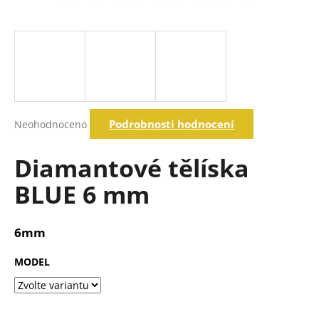
a
j
í
t
?
Průměrné
Podrobnosti hodnocení
Neohodnoceno
hodnocení
produktu
Hledat
je
Diamantové tělíska
0,0
z
BLUE 6 mm
5
D
hvězdiček.
o
p
6mm
o
r
MODEL
u
č
u