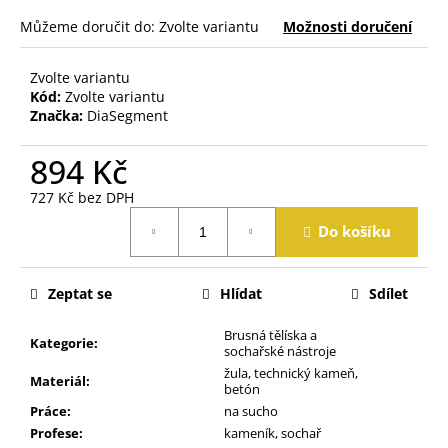
j
Můžeme doručit do:
Zvolte variantu
Možnosti doručení
e
m
e
Zvolte variantu
Kód:
Zvolte variantu
Značka:
DiaSegment
894 Kč
727 Kč bez DPH
Měrná
Do košíku
cena:
Zeptat se
Hlídat
Sdílet
Brusná tělíska a
Kategorie
:
sochařské nástroje
žula, technický kameň,
Materiál
:
betón
Práce
:
na sucho
Profese
:
kameník, sochař