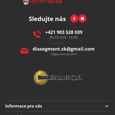
+421 911 528 049
(Po-Pá 8:00-15:00)
á
p
Facebook
Instagram
Sledujte nás
a
t
í
+421 903 528 039
(Po-Pá: 8:00 - 16:30)
diasegment.sk
@
gmail.com
Odpovíme do 24 h
Informace pro vás