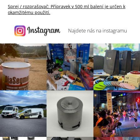
Sprej / rozprašovač:
Přípravek v 500 ml balení je určen k
okamžitému použití.
Najdete nás na
instagramu