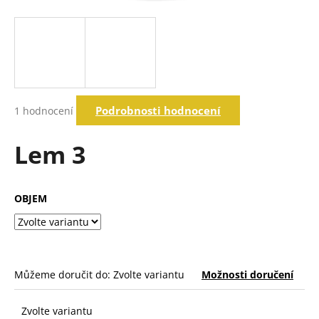
a
j
í
t
?
Průměrné
Podrobnosti hodnocení
1 hodnocení
hodnocení
produktu
je
Lem 3
Hledat
5,0
z
5
hvězdiček.
OBJEM
D
o
p
o
r
Můžeme doručit do:
Zvolte variantu
Možnosti doručení
u
č
u
Zvolte variantu