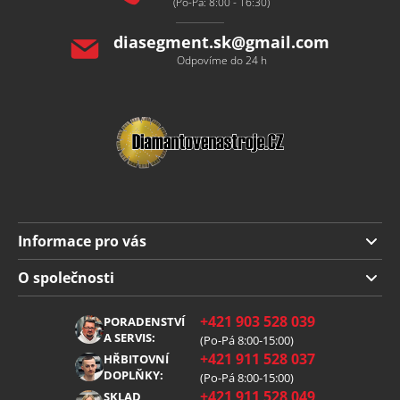
(Po-Pá: 8:00 - 16:30)
diasegment.sk
@
gmail.com
Odpovíme do 24 h
Informace pro vás
Doprava a platba
O společnosti
Obchodní podmínky
O nás
+421 903 528 039
PORADENSTVÍ
Reklamace
Kariéra
A SERVIS:
(Po-Pá 8:00-15:00)
+421 911 528 037
Zpracování osobních údajů
HŘBITOVNÍ
Blog
DOPLŇKY:
(Po-Pá 8:00-15:00)
Cookies
Kontakt
+421 911 528 049
SKLAD