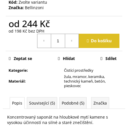
j
Kód:
Zvolte variantu
Značka:
Bellinzoni
e
m
od
244 Kč
e
od
198 Kč
bez DPH
Měrná
Do košíku
cena:
Zeptat se
Hlídat
Sdílet
Kategorie
:
Čistící prostředky
žula, mramor, keramika,
Materiál
:
technický kameň, betón,
pieskovec
Popis
Související (5)
Podobné (5)
Značka
Koncentrovaný saponát na hloubkové mytí kamene s
vysokou účinností na silné a staré znečištění.