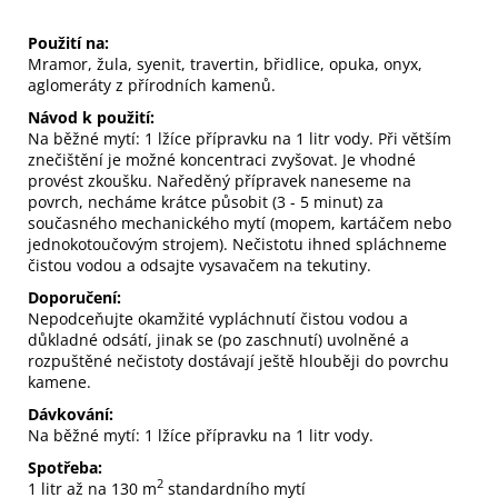
Použití na:
Mramor, žula, syenit, travertin, břidlice, opuka, onyx,
aglomeráty z přírodních kamenů.
Návod k použití:
Na běžné mytí: 1 lžíce přípravku na 1 litr vody.
Při větším
znečištění je možné koncentraci zvyšovat.
Je vhodné
provést zkoušku.
Naředěný přípravek naneseme na
povrch, necháme krátce působit (3 - 5 minut) za
současného mechanického mytí (mopem, kartáčem nebo
jednokotoučovým strojem).
Nečistotu ihned spláchneme
čistou vodou a odsajte vysavačem na tekutiny.
Doporučení:
Nepodceňujte okamžité vypláchnutí čistou vodou a
důkladné odsátí, jinak se (po zaschnutí) uvolněné a
rozpuštěné nečistoty dostávají ještě hlouběji do povrchu
kamene.
Dávkování:
Na běžné mytí: 1 lžíce přípravku na 1 litr vody.
Spotřeba:
2
1 litr až na
130
m
standardního mytí