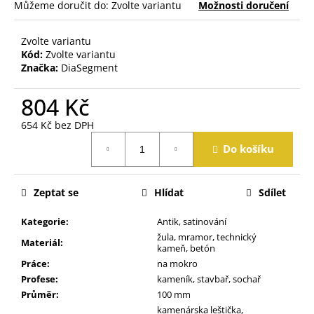
j
Můžeme doručit do:
Zvolte variantu
Možnosti doručení
e
m
Zvolte variantu
e
Kód:
Zvolte variantu
Značka:
DiaSegment
804 Kč
654 Kč bez DPH
Měrná
Do košíku
cena:
Zeptat se
Hlídat
Sdílet
Kategorie
:
Antik, satinování
žula, mramor, technický
Materiál
:
kameň, betón
Práce
:
na mokro
Profese
:
kameník, stavbař, sochař
Průměr
:
100 mm
kamenárska leštička,