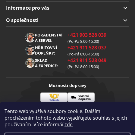
Informace pro vás
Doprava a platba
O společnosti
Obchodní podmínky
O nás
+421 903 528 039
PORADENSTVÍ
Reklamace
Kariéra
A SERVIS:
(Po-Pá 8:00-15:00)
+421 911 528 037
Zpracování osobních údajů
HŘBITOVNÍ
Blog
DOPLŇKY:
(Po-Pá 8:00-15:00)
Cookies
Kontakt
+421 911 528 049
SKLAD
A EXPEDICE:
(Po-Pá 8:00-15:00)
Možnosti dopravy
Česká
Vlastní
Možnosti platby
pošta
doprava
Tento web využívá soubory cookie. Dalším
procházením tohoto webu vyjadřujete souhlas s jejich
používaním. Více informáí
zde
.
Visa
Mastercard
Dobírka