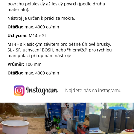
povrchu pololesklý až lesklý povrch (podle druhu
materiálu).
Nástroj je určen k práci za mokra.
Otáčky:
max. 4000 ot/min
Uchycení:
M14 + SL
M14 - s klasickým závitem pro běžné úhlové brusky.
SL - SF, uchycení BOSH, nebo "hlemýžď" pro rychlou
manipulaci při upínání nástroje
Průměr:
100 mm
Otáčky:
max. 4000 ot/min
Najdete nás na
instagramu