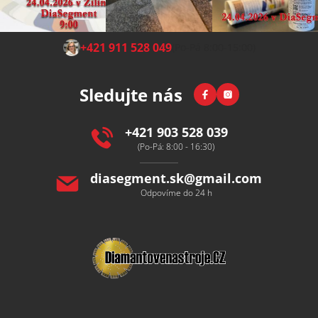
Z
+421 911 528 049
(Po-Pá 8:00-15:00)
á
p
Facebook
Instagram
Sledujte nás
a
t
í
+421 903 528 039
(Po-Pá: 8:00 - 16:30)
diasegment.sk
@
gmail.com
Odpovíme do 24 h