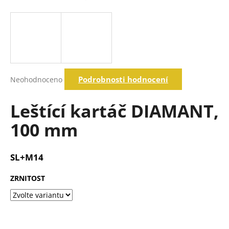
a
j
í
t
?
Průměrné
Podrobnosti hodnocení
Neohodnoceno
hodnocení
produktu
je
Leštící kartáč DIAMANT,
Hledat
0,0
z
100 mm
5
hvězdiček.
D
o
SL+M14
p
o
ZRNITOST
r
u
č
u