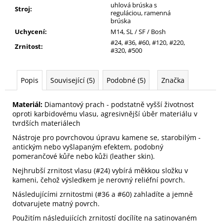
uhlová brúska s
Stroj
:
reguláciou, ramenná
brúska
Uchycení
:
M14, SL / SF / Bosh
#24, #36, #60, #120, #220,
Zrnitost
:
#320, #500
Popis
Související (5)
Podobné (5)
Značka
Materiál:
Diamantový prach - podstatně vyšší životnost
oproti karbidovému vlasu, agresivnější úběr materiálu v
tvrdších materiálech
Nástroje pro povrchovou úpravu kamene se, starobilým -
antickým nebo vyšlapaným efektem, podobný
pomerančové kůře nebo kůži (leather skin).
Nejhrubší zrnitost vlasu (#24) vybírá měkkou složku v
kameni, čehož výsledkem je nerovný reliéfní povrch.
Následujícími zrnitostmi (#36 a #60) zahladíte a jemně
dotvarujete matný povrch.
Použitím následujících zrnitostí docílíte na satinovaném