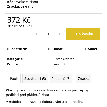
j
Kód:
Zvolte variantu
Značka:
LeFranc
e
m
372 Kč
e
302 Kč bez DPH
Měrná
Do košíku
cena:
Zeptat se
Hlídat
Sdílet
Kategorie
:
Písmo a zlacení
Profese
:
kameník
Popis
Související (5)
Podobné (3)
Značka
Klasický, Francouzský mixtión se používá jako lepivý
podklad pod plátkové zlato.
V nabídce s upravenu dobou zrání 3 a 12 hodin.