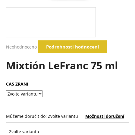
a
j
í
t
?
Průměrné
Podrobnosti hodnocení
Neohodnoceno
hodnocení
produktu
je
Mixtión LeFranc 75 ml
Hledat
0,0
z
5
hvězdiček.
ČAS ZRÁNÍ
D
o
p
o
r
Můžeme doručit do:
Zvolte variantu
Možnosti doručení
u
č
u
Zvolte variantu