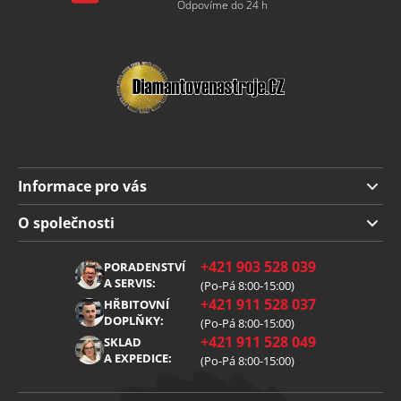
Odpovíme do 24 h
Informace pro vás
Doprava a platba
O společnosti
Obchodní podmínky
O nás
+421 903 528 039
PORADENSTVÍ
Reklamace
Kariéra
A SERVIS:
(Po-Pá 8:00-15:00)
+421 911 528 037
Zpracování osobních údajů
HŘBITOVNÍ
Blog
DOPLŇKY:
(Po-Pá 8:00-15:00)
Cookies
Kontakt
+421 911 528 049
SKLAD
A EXPEDICE:
(Po-Pá 8:00-15:00)