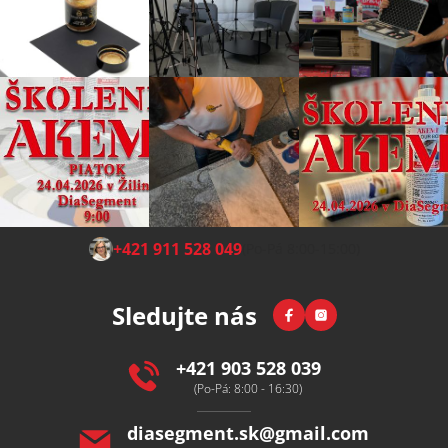
Z
+421 911 528 049
(Po-Pá 8:00-15:00)
á
p
Facebook
Instagram
Sledujte nás
a
t
í
+421 903 528 039
(Po-Pá: 8:00 - 16:30)
diasegment.sk
@
gmail.com