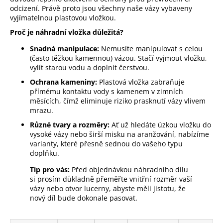
odcizení. Právě proto jsou všechny naše vázy vybaveny
vyjímatelnou plastovou vložkou.
Proč je náhradní vložka důležitá?
Snadná manipulace:
Nemusíte manipulovat s celou
(často těžkou kamennou) vázou. Stačí vyjmout vložku,
vylít starou vodu a doplnit čerstvou.
Ochrana kameniny:
Plastová vložka zabraňuje
přímému kontaktu vody s kamenem v zimních
měsících, čímž eliminuje riziko prasknutí vázy vlivem
mrazu.
Různé tvary a rozměry:
Ať už hledáte úzkou vložku do
vysoké vázy nebo širší misku na aranžování, nabízíme
varianty, které přesně sednou do vašeho typu
doplňku.
Tip pro vás:
Před objednávkou náhradního dílu
si prosím důkladně přeměřte vnitřní rozměr vaší
vázy nebo otvor lucerny, abyste měli jistotu, že
nový díl bude dokonale pasovat.
Ř