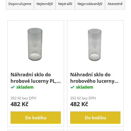
a
Doporučujeme
Nejlevnější
Nejdražší
Nejprodávanější
Abecedně
z
e
V
n
ý
í
p
p
i
r
s
o
p
d
r
u
o
Náhradní sklo do
Náhradní sklo do
k
hrobové lucerny PL,
hrobového lucerny
d
t
80x160 mm
skladem
PL, 70x160 mm
skladem
u
ů
k
392 Kč bez DPH
392 Kč bez DPH
482 Kč
482 Kč
t
ů
Do košíku
Do košíku