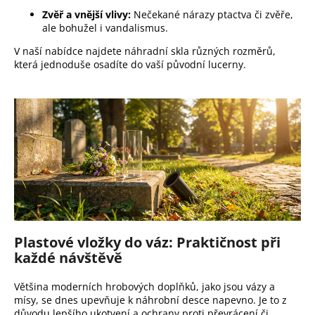
j
Zvěř a vnější vlivy:
Nečekané nárazy ptactva či zvěře,
e
ale bohužel i vandalismus.
m
e
V naší nabídce najdete náhradní skla různých rozměrů,
která jednoduše osadíte do vaší původní lucerny.
Plastové vložky do váz: Praktičnost při
každé návštěvě
Většina moderních hrobových doplňků, jako jsou vázy a
mísy, se dnes upevňuje k náhrobní desce napevno. Je to z
důvodu lepšího ukotvení a ochrany proti převrácení či