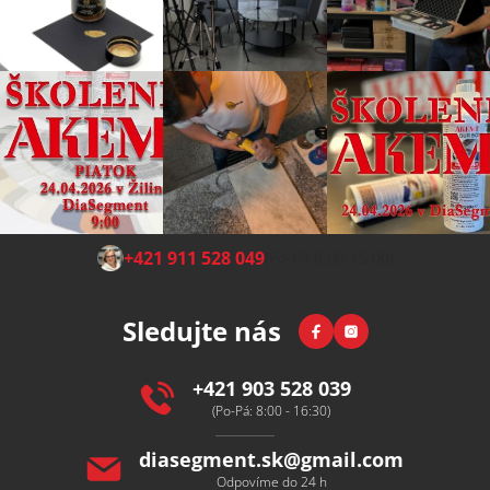
Z
+421 911 528 049
(Po-Pá 8:00-15:00)
á
p
Facebook
Instagram
Sledujte nás
a
t
í
+421 903 528 039
(Po-Pá: 8:00 - 16:30)
diasegment.sk
@
gmail.com
Odpovíme do 24 h