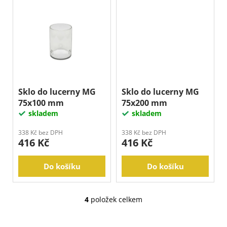
Sklo do lucerny MG
Sklo do lucerny MG
75x100 mm
75x200 mm
skladem
skladem
338 Kč bez DPH
338 Kč bez DPH
416 Kč
416 Kč
Do košíku
Do košíku
4
položek celkem
O
v
l