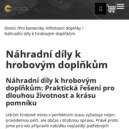
K
Přejít
MENU
Přihlášení
na
Nákup
o
Zpět
Zpět
obsah
š
košík
í
Domů
/
Pro kameníky
/
Hřbitovní doplňky
/
C
k
Náhradní díly k hrobovým doplňkům
o
p
Náhradní díly k
o
t
hrobovým doplňkům
ř
e
Náhradní díly k hrobovým
b
doplňkům: Praktická řešení pro
u
dlouhou životnost a krásu
j
pomníku
e
t
Udržet hrobové místo v perfektním stavu vyžaduje nejen
e
pravidelnou péči, ale občas i drobnou opravu. Právě proto
jsme pro vás připravili nabídku nejčastěji potřebných
n