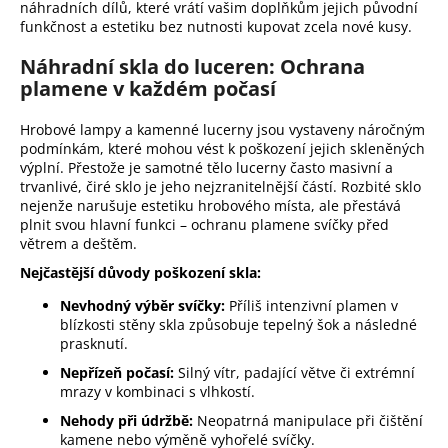
náhradních dílů, které vrátí vašim doplňkům jejich původní
a
funkčnost a estetiku bez nutnosti kupovat zcela nové kusy.
j
Náhradní skla do luceren: Ochrana
í
plamene v každém počasí
t
?
Hrobové lampy a kamenné lucerny jsou vystaveny náročným
podmínkám, které mohou vést k poškození jejich skleněných
výplní. Přestože je samotné tělo lucerny často masivní a
trvanlivé, čiré sklo je jeho nejzranitelnější částí. Rozbité sklo
nejenže narušuje estetiku hrobového místa, ale přestává
Hledat
plnit svou hlavní funkci – ochranu plamene svíčky před
větrem a deštěm.
Nejčastější důvody poškození skla:
D
o
Nevhodný výběr svíčky:
Příliš intenzivní plamen v
p
blízkosti stěny skla způsobuje tepelný šok a následné
prasknutí.
o
r
Nepřízeň počasí:
Silný vítr, padající větve či extrémní
u
mrazy v kombinaci s vlhkostí.
č
Nehody při údržbě:
Neopatrná manipulace při čištění
u
kamene nebo výměně vyhořelé svíčky.