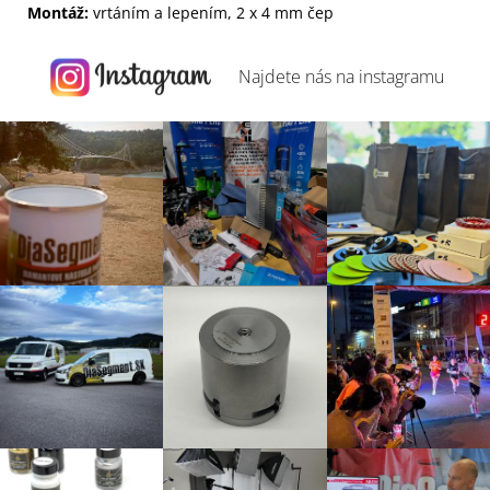
Montáž
:
vrtáním
a
lepením
,
2
x
4
mm
čep
Najdete nás na
instagramu