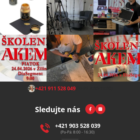
Z
+421 911 528 049
(Po-Pá 8:00-15:00)
á
p
Facebook
Instagram
Sledujte nás
a
t
í
+421 903 528 039
(Po-Pá: 8:00 - 16:30)