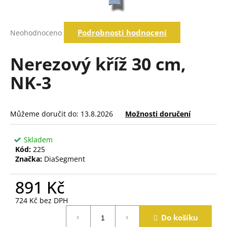
a
j
Průměrné
Podrobnosti hodnocení
Neohodnoceno
í
hodnocení
produktu
t
je
Nerezový kříž 30 cm,
?
0,0
z
NK-3
5
hvězdiček.
Hledat
Můžeme doručit do:
13.8.2026
Možnosti doručení
Skladem
D
Kód:
225
o
Značka:
DiaSegment
p
o
891 Kč
r
u
724 Kč bez DPH
č
Měrná
Do košíku
cena:
u