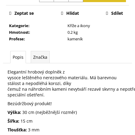
j
e
Zeptat se
Hlídat
Sdílet
m
e
Kategorie
:
Kříže a ikony
Hmotnost
:
0.2 kg
Profese
:
kameník
Popis
Značka
Elegantní
hrobový
doplněk
z
vysoce
leštěného
nerezového
materiálu
.
Má
barevnou
stálost
a
nepodléhá korozi
, díky
čemuž
na
náhrobním
kameni
nevytváří
rezavé
skvrny
a
nepotř
speciální
ošetření
.
Bezúdržbový
produkt
!
Výška
:
30
cm
(
nejběžnější
rozměr
)
Šířka
:
15
cm
Tloušťka
:
3
mm