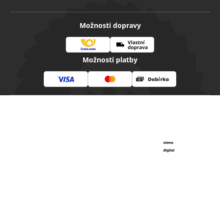
Možnosti dopravy
Česká
Vlastní
Možnosti platby
pošta
doprava
Visa
Mastercard
Dobírka
Copyright 2026
Diamantovenastroje.cz
. Všechna práva
vyhrazena.
Vytvořil Shoptet
|
mime digital