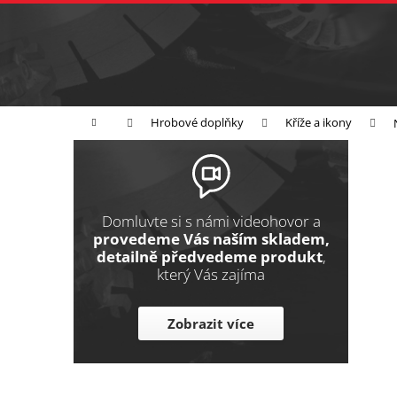
K
Přejít
na
o
Zpět
obsah
do
š
obchodu
í
Broušení
Leštění
Řezání
k
Domů
Hrobové doplňky
Kříže a ikony
P
o
s
t
Domluvte si s námi videohovor a
r
provedeme Vás naším skladem,
detailně předvedeme produkt
,
a
který Vás zajíma
n
n
Zobrazit více
í
p
a