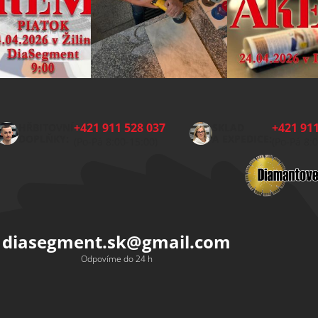
+421 911 528 037
+421 911
HŘBITOVNÍ
SKLAD
DOPLŇKY:
A EXPEDICE:
(Po-Pá 8:00-15:00)
(Po-Pá 8:
diasegment.sk
@
gmail.com
Odpovíme do 24 h