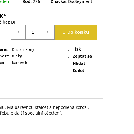
ladem
Kód:
226
Značka:
DiaSegment
 Kč
č bez DPH
á
Do košíku
Tisk
orie
:
Kříže a ikony
nost
:
0.2 kg
Zeptat se
se
:
kameník
Hlídat
Sdílet
álu
.
Má
barevnou stálost
a
nepodléhá korozi
,
řebuje
další speciální
ošetření
.