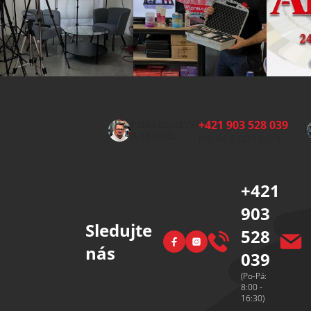
Z
á
p
+421 903 528 039
PORADENSTVÍ
a
A SERVIS:
(Po-Pá 8:00-15:00)
t
í
+421
903
Sledujte
528
Facebook
Instagram
nás
039
(Po-Pá:
8:00 -
16:30)