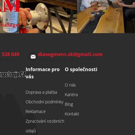
 528 049
diasegment.sk
@
gmail.com
00-15:00)
Odepíšeme do 24 h
Informace pro
O společnosti
vás
O nás
Doprava a platba
Kariéra
Obchodní podmínky
Blog
Reklamace
Kontakt
Zpracování osobních
údajů