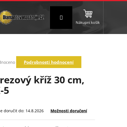
Přihlášení
Nákupní košík
NC a frézování
Brusné a leštící válce
Štokování
rné
Podrobnosti hodnocení
dnoceno
ení
tu
rezový kříž 30 cm,
-5
ek.
 doručit do:
14.8.2026
Možnosti doručení