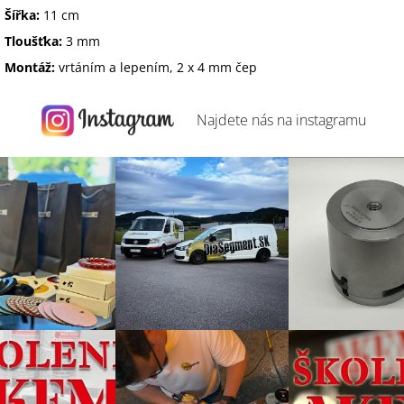
Šířka
:
11
cm
Tloušťka:
3 mm
Montáž
:
vrtáním
a
lepením
,
2
x
4
mm
čep
Najdete nás na
instagramu