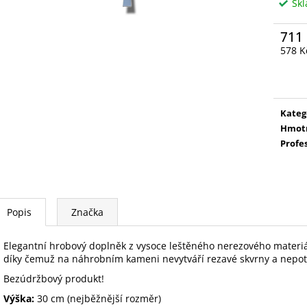
Sk
711
578 K
Měrn
cena:
Kateg
Hmot
Profe
Popis
Značka
Elegantní
hrobový
doplněk
z vysoce
leštěného
nerezového
materi
díky čemuž
na
náhrobním
kameni
nevytváří
rezavé
skvrny
a
nepot
Bezúdržbový
produkt
!
Výška
:
30
cm
(
nejběžnější
rozměr
)