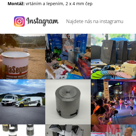
Montáž
:
vrtáním
a
lepením
,
2
x
4
mm
čep
Najdete nás na
instagramu