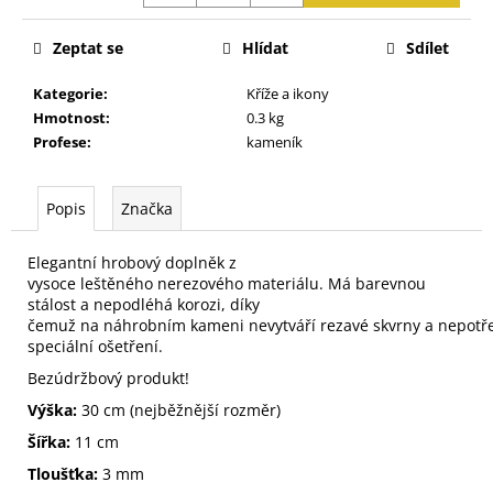
j
e
Zeptat se
Hlídat
Sdílet
m
e
Kategorie
:
Kříže a ikony
Hmotnost
:
0.3 kg
Profese
:
kameník
Popis
Značka
Elegantní
hrobový
doplněk
z
vysoce
leštěného
nerezového
materiálu
.
Má
barevnou
stálost
a
nepodléhá korozi
, díky
čemuž
na
náhrobním
kameni
nevytváří
rezavé
skvrny
a
nepotř
speciální
ošetření
.
Bezúdržbový
produkt
!
Výška
:
30
cm
(
nejběžnější
rozměr
)
Šířka
:
11
cm
Tloušťka:
3 mm