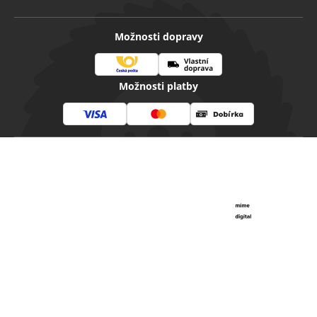
Možnosti dopravy
Česká
Vlastní
Možnosti platby
pošta
doprava
Visa
Mastercard
Dobírka
Copyright 2026
Diamantovenastroje.cz
. Všechna práva
vyhrazena.
Vytvořil Shoptet
|
mime digital