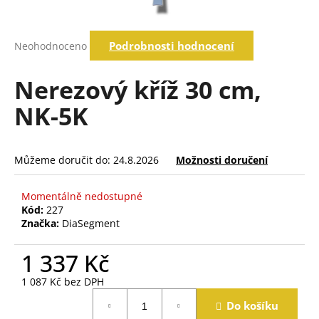
a
j
Průměrné
Podrobnosti hodnocení
Neohodnoceno
í
hodnocení
produktu
t
je
Nerezový kříž 30 cm,
?
0,0
z
NK-5K
5
hvězdiček.
Hledat
Můžeme doručit do:
24.8.2026
Možnosti doručení
Momentálně nedostupné
D
Kód:
227
o
Značka:
DiaSegment
p
o
1 337 Kč
r
u
1 087 Kč bez DPH
č
Měrná
Do košíku
cena:
u