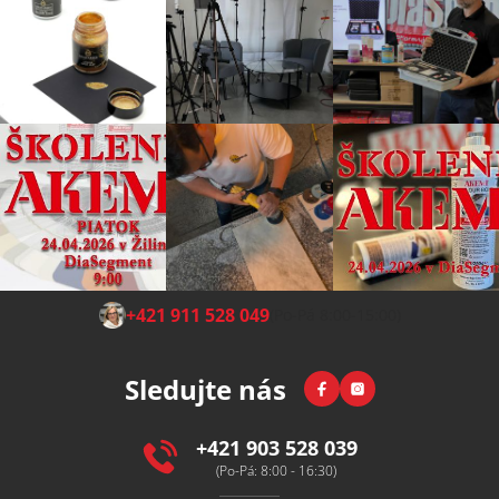
Z
+421 911 528 049
(Po-Pá 8:00-15:00)
á
p
Facebook
Instagram
Sledujte nás
a
t
í
+421 903 528 039
(Po-Pá: 8:00 - 16:30)