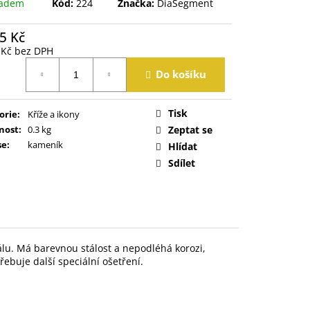
ladem
Kód:
224
Značka:
DiaSegment
5 Kč
 Kč bez DPH
á
Do košíku
Tisk
orie
:
Kříže a ikony
nost
:
0.3 kg
Zeptat se
se
:
kameník
Hlídat
Sdílet
álu
.
Má
barevnou stálost
a
nepodléhá korozi
,
řebuje
další speciální
ošetření
.