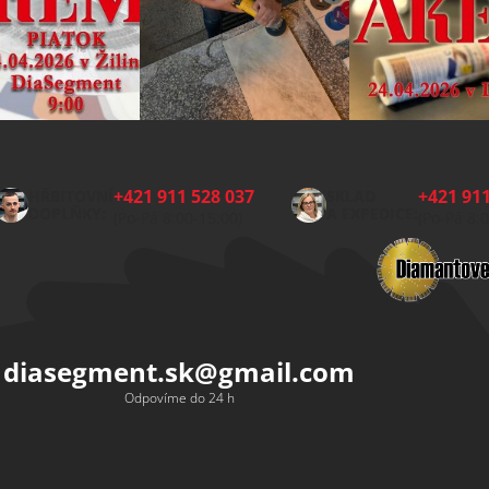
+421 911 528 037
+421 911
HŘBITOVNÍ
SKLAD
DOPLŇKY:
A EXPEDICE:
(Po-Pá 8:00-15:00)
(Po-Pá 8:
diasegment.sk
@
gmail.com
Odpovíme do 24 h