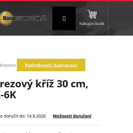
Přihlášení
Nákupní košík
NC a frézování
Brusné a leštící válce
Štokování
rné
Podrobnosti hodnocení
dnoceno
ení
tu
rezový kříž 30 cm,
-6K
ek.
 doručit do:
14.8.2026
Možnosti doručení