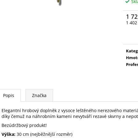
Sk
1 72
1 402
Měrn
cena:
Kateg
Hmot
Profe
Popis
Značka
Elegantní
hrobový
doplněk
z vysoce
leštěného
nerezového
materi
díky čemuž
na
náhrobním
kameni
nevytváří
rezavé
skvrny
a
nepot
Bezúdržbový
produkt
!
Výška
:
30
cm
(
nejběžnější
rozměr
)