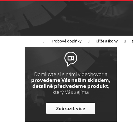
K
Přejít
na
o
Zpět
obsah
do
š
obchodu
í
Broušení
Leštění
Řezání
k
Domů
Hrobové doplňky
Kříže a ikony
P
o
s
t
Domluvte si s námi videohovor a
r
provedeme Vás naším skladem,
detailně předvedeme produkt
,
a
který Vás zajíma
n
n
Zobrazit více
í
p
a