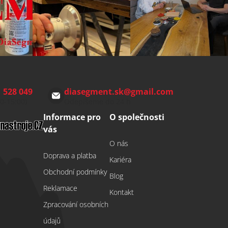
 528 049
diasegment.sk
@
gmail.com
00-15:00)
Odepíšeme do 24 h
Informace pro
O společnosti
vás
O nás
Doprava a platba
Kariéra
Obchodní podmínky
Blog
Reklamace
Kontakt
Zpracování osobních
údajů