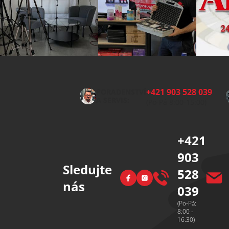
Z
á
p
+421 903 528 039
PORADENSTVÍ
a
A SERVIS:
(Po-Pá 8:00-15:00)
t
í
+421
903
Sledujte
528
Facebook
Instagram
nás
039
(Po-Pá:
8:00 -
16:30)