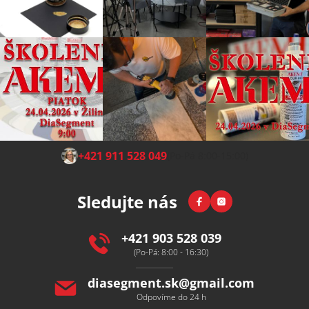
Z
+421 911 528 049
(Po-Pá 8:00-15:00)
á
p
Facebook
Instagram
Sledujte nás
a
t
í
+421 903 528 039
(Po-Pá: 8:00 - 16:30)
diasegment.sk
@
gmail.com
Odpovíme do 24 h