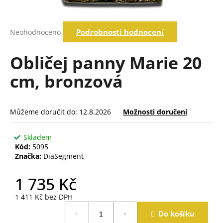
a
j
Průměrné
Podrobnosti hodnocení
Neohodnoceno
í
hodnocení
produktu
t
je
Obličej panny Marie 20
?
0,0
z
cm, bronzová
5
hvězdiček.
Hledat
Můžeme doručit do:
12.8.2026
Možnosti doručení
Skladem
D
Kód:
5095
o
Značka:
DiaSegment
p
o
1 735 Kč
r
u
1 411 Kč bez DPH
č
Měrná
Do košíku
cena:
u