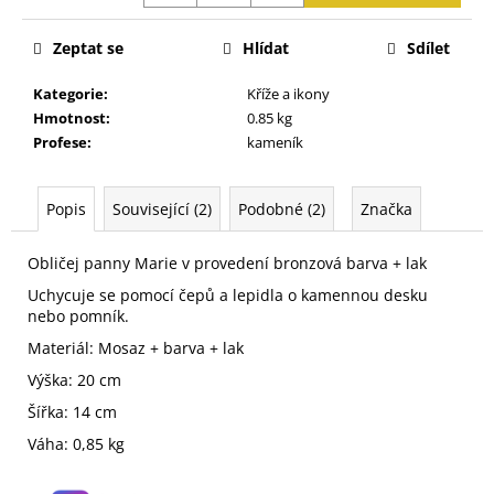
j
e
Zeptat se
Hlídat
Sdílet
m
e
Kategorie
:
Kříže a ikony
Hmotnost
:
0.85 kg
Profese
:
kameník
Popis
Související (2)
Podobné (2)
Značka
Obličej panny Marie v provedení bronzová barva + lak
Uchycuje se pomocí čepů a lepidla o kamennou desku
nebo pomník.
Materiál: Mosaz + barva + lak
Výška: 20 cm
Šířka: 14 cm
Váha: 0,85 kg