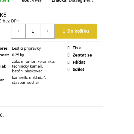
ladem
Kód:
4949
Značka:
DiaSegment
 Kč
č bez DPH
á
Do košíku
Tisk
orie
:
Leštící přípravky
nost
:
0.25 kg
Zeptat se
žula, mramor, keramika,
Hlídat
iál
:
technický kameň,
Sdílet
betón, pieskovec
kameník, obkladač,
se
:
stavbař, sochař
ů.