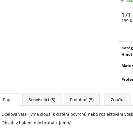
Sk
171
139 K
Měrn
cena:
Kateg
Hmot
Mater
Profe
Popis
Související (5)
Podobné (5)
Značka
Ocelová vata - vlna slouží k čištění povrchů nebo rozlešťování vosk
Obsah v balení: mix hrubá + jemná