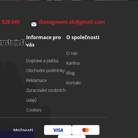
 528 049
diasegment.sk
@
gmail.com
00-15:00)
Odepíšeme do 24 h
Informace pro
O společnosti
vás
O nás
Doprava a platba
Kariéra
Obchodní podmínky
Blog
Reklamace
Kontakt
Zpracování osobních
údajů
Cookies
Možnosti
Visa
Mastercard