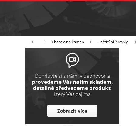
K
Přejít
na
o
Zpět
obsah
do
š
obchodu
í
Broušení
Leštění
Řezání
k
Domů
Chemie na kámen
Leštící přípravky
P
o
s
t
Domluvte si s námi videohovor a
r
provedeme Vás naším skladem,
detailně předvedeme produkt
,
a
který Vás zajíma
n
n
Zobrazit více
í
p
a