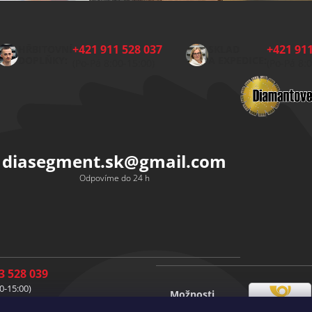
+421 911 528 037
+421 911
HŘBITOVNÍ
SKLAD
DOPLŇKY:
A EXPEDICE:
(Po-Pá 8:00-15:00)
(Po-Pá 8:
diasegment.sk
@
gmail.com
Odpovíme do 24 h
3 528 039
0-15:00)
Možnosti
1 528 037
Česká