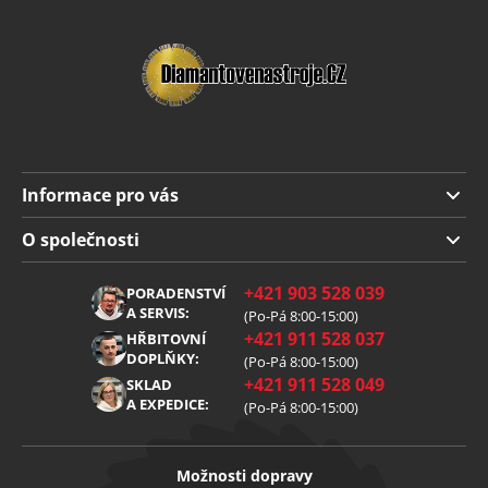
Informace pro vás
Doprava a platba
O společnosti
Obchodní podmínky
O nás
+421 903 528 039
PORADENSTVÍ
Reklamace
Kariéra
A SERVIS:
(Po-Pá 8:00-15:00)
+421 911 528 037
Zpracování osobních údajů
HŘBITOVNÍ
Blog
DOPLŇKY:
(Po-Pá 8:00-15:00)
Cookies
Kontakt
+421 911 528 049
SKLAD
A EXPEDICE:
(Po-Pá 8:00-15:00)
Možnosti dopravy