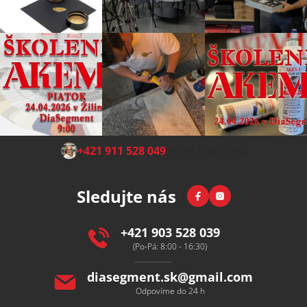
Z
+421 911 528 049
(Po-Pá 8:00-15:00)
á
p
Facebook
Instagram
Sledujte nás
a
t
í
+421 903 528 039
(Po-Pá: 8:00 - 16:30)
diasegment.sk
@
gmail.com
Odpovíme do 24 h