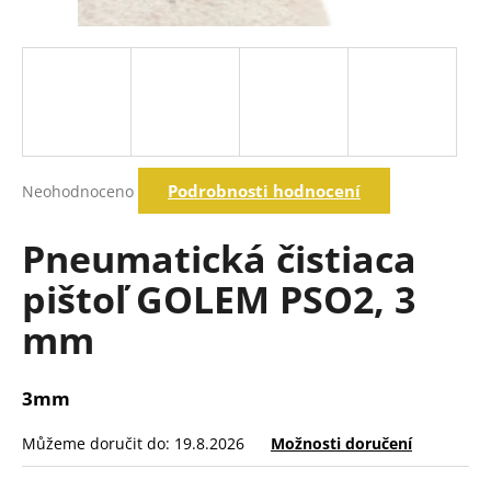
a
j
í
t
?
Průměrné
Podrobnosti hodnocení
Neohodnoceno
hodnocení
produktu
Hledat
je
Pneumatická čistiaca
0,0
z
pištoľ GOLEM PSO2, 3
5
D
hvězdiček.
mm
o
p
o
3mm
r
u
Můžeme doručit do:
19.8.2026
Možnosti doručení
č
u