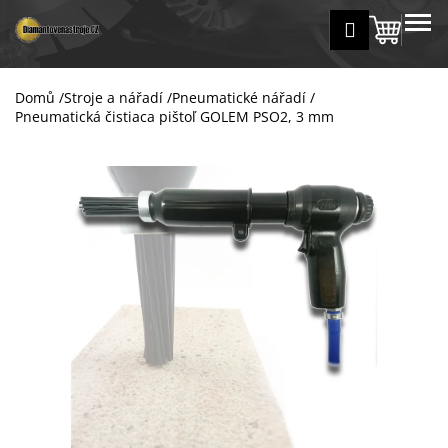
K
Přejít
MENU
Přihlášení
na
Nákup
o
Zpět
Zpět
obsah
š
košík
í
Domů
/
Stroje a nářadí
/
Pneumatické nářadí
/
C
k
Pneumatická čistiaca pištoľ GOLEM PSO2, 3 mm
o
p
o
t
ř
e
b
u
j
e
t
e
n