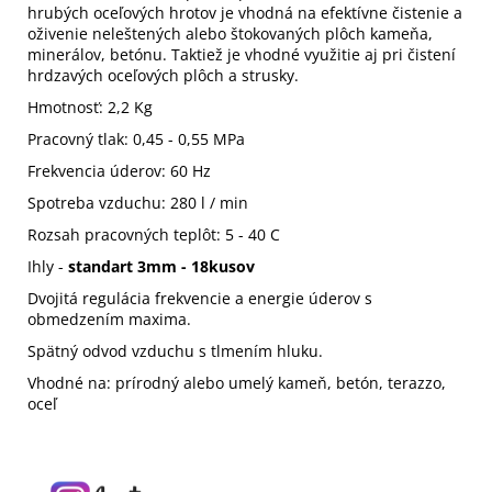
hrubých oceľových hrotov je vhodná na efektívne čistenie a
oživenie neleštených alebo štokovaných plôch kameňa,
minerálov, betónu. Taktiež je vhodné využitie aj pri čistení
hrdzavých oceľových plôch a strusky.
Hmotnosť: 2,2 Kg
Pracovný tlak: 0,45 - 0,55 MPa
Frekvencia úderov: 60 Hz
Spotreba vzduchu: 280 l / min
Rozsah pracovných teplôt: 5 - 40 C
Ihly -
standart 3mm - 18kusov
Dvojitá regulácia frekvencie a energie úderov s
obmedzením maxima.
Spätný odvod vzduchu s tlmením hluku.
Vhodné na: prírodný alebo umelý kameň, betón, terazzo,
oceľ