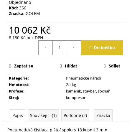
j
Objednáno
Kód:
356
e
Značka:
GOLEM
m
e
10 062 Kč
8 180 Kč bez DPH
Měrná
Do košíku
cena:
Zeptat se
Hlídat
Sdílet
Kategorie
:
Pneumatické nářadí
Hmotnost
:
2.1 kg
Profese
:
kameník, stavbař, sochař
Stroj
:
kompresor
Popis
Související (1)
Podobné (2)
Značka
Pneumatická čistiaca pištoľ spolu s 18 kusmi 3 mm