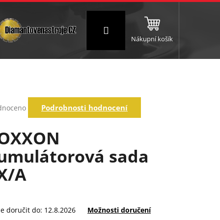
Přihlášení
Nákupní košík
NC a frézování
Brusné a leštící válce
Štokování
rné
Podrobnosti hodnocení
dnoceno
ení
tu
OXXON
umulátorová sada
ek.
X/A
 doručit do:
12.8.2026
Možnosti doručení