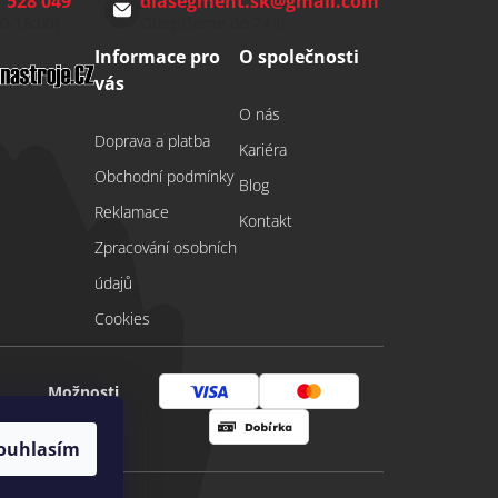
 528 049
diasegment.sk
@
gmail.com
00-15:00)
Odepíšeme do 24 h
Informace pro
O společnosti
vás
O nás
Doprava a platba
Kariéra
Obchodní podmínky
Blog
Reklamace
Kontakt
Zpracování osobních
údajů
Cookies
Možnosti
Visa
Mastercard
platby
ouhlasím
Dobírka