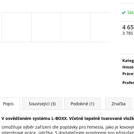
Sk
4 65
3 785
Měrn
cena:
Kateg
Hmot
Práce
Profe
Popis
Související (3)
Podobné (1)
Značka
V osvědčeném systému L-BOXX. Včetně tepelně tvarované vložk
Umožňuje výběr zařízení dle poptávky pro řemesla, jako je kovový
interiérové práce, údržba. S dostatečným prostorem pro příslušen