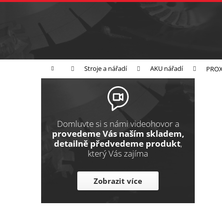
K
Přejít
na
o
Zpět
obsah
do
š
obchodu
í
Broušení
Leštění
Řezání
k
Domů
Stroje a nářadí
AKU nářadí
PROX
P
o
s
t
Domluvte si s námi videohovor a
r
provedeme Vás naším skladem,
detailně předvedeme produkt
,
a
který Vás zajíma
n
n
Zobrazit více
í
p
a