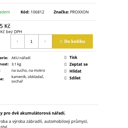
ladem
Kód:
106812
Značka:
PROXXON
5 Kč
 Kč bez DPH
á
Do košíku
Tisk
orie
:
AKU nářadí
nost
:
3.1 kg
Zeptat se
:
na sucho, na mokro
Hlídat
kameník, obkladač,
Sdílet
se
:
sochař
y pro dvě akumulátorová nářadí.
roba a výroba zábradlí, automobilový průmysl,
ství.