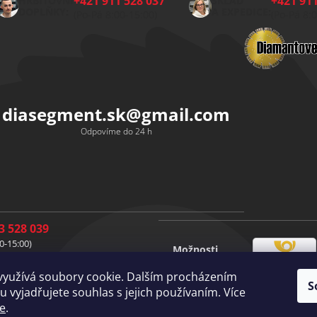
+421 911 528 037
+421 911
HŘBITOVNÍ
SKLAD
DOPLŇKY:
A EXPEDICE:
(Po-Pá 8:00-15:00)
(Po-Pá 8:
diasegment.sk
@
gmail.com
Odpovíme do 24 h
3 528 039
0-15:00)
Možnosti
1 528 037
Česká
dopravy
0-15:00)
využívá soubory cookie. Dalším procházením
pošta
S
1 528 049
Vlastní
 vyjadřujete souhlas s jejich používaním. Více
doprava
0-15:00)
e
.