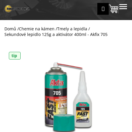
K
Přejít
MENU
Přihlášení
na
Nákup
o
Zpět
Zpět
obsah
š
košík
í
Domů
/
Chemie na kámen
/
Tmely a lepidla
/
C
k
Sekundové lepidlo 125g a aktivátor 400ml - Akfix 705
o
p
o
tip
t
ř
e
b
u
j
e
t
e
n