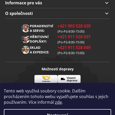
Informace pro vás
Doprava a platba
O společnosti
Obchodní podmínky
O nás
+421 903 528 039
PORADENSTVÍ
Reklamace
Kariéra
A SERVIS:
(Po-Pá 8:00-15:00)
+421 911 528 037
Zpracování osobních údajů
HŘBITOVNÍ
Blog
DOPLŇKY:
(Po-Pá 8:00-15:00)
Cookies
Kontakt
+421 911 528 049
SKLAD
A EXPEDICE:
(Po-Pá 8:00-15:00)
Možnosti dopravy
Česká
Vlastní
Možnosti platby
pošta
doprava
Tento web využívá soubory cookie. Dalším
procházením tohoto webu vyjadřujete souhlas s jejich
používaním. Více informáí
zde
.
Visa
Mastercard
Dobírka
Copyright 2026