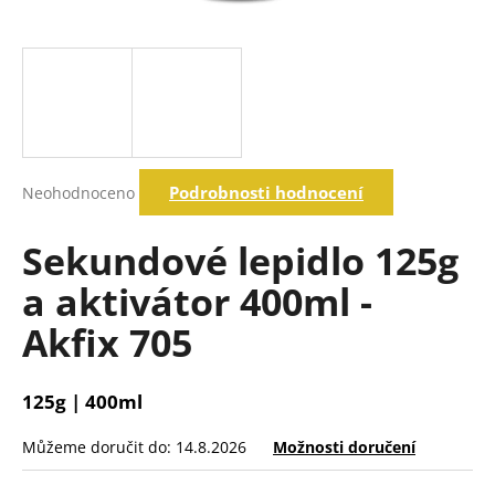
a
j
í
t
?
Průměrné
Podrobnosti hodnocení
Neohodnoceno
hodnocení
produktu
Hledat
je
Sekundové lepidlo 125g
0,0
z
a aktivátor 400ml -
5
D
hvězdiček.
Akfix 705
o
p
o
125g | 400ml
r
u
Můžeme doručit do:
14.8.2026
Možnosti doručení
č
u