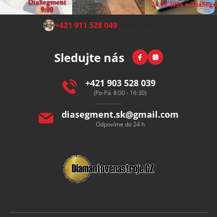
Z
+421 911 528 049
(Po-Pá 8:00-15:00)
á
p
Facebook
Instagram
Sledujte nás
a
t
í
+421 903 528 039
(Po-Pá: 8:00 - 16:30)
diasegment.sk
@
gmail.com
Odpovíme do 24 h