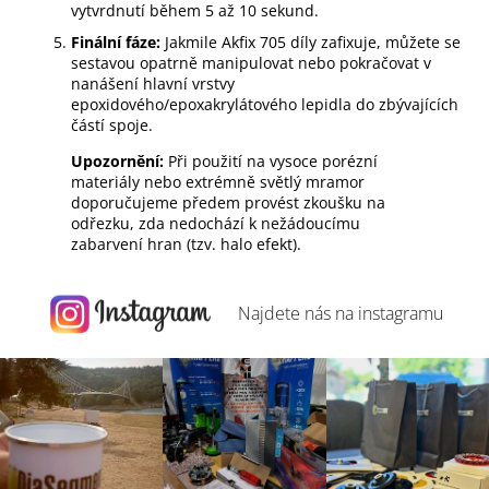
vytvrdnutí během 5 až 10 sekund.
Finální fáze:
Jakmile Akfix 705 díly zafixuje, můžete se
sestavou opatrně manipulovat nebo pokračovat v
nanášení hlavní vrstvy
epoxidového/epoxakrylátového lepidla do zbývajících
částí spoje.
Upozornění:
Při použití na vysoce porézní
materiály nebo extrémně světlý mramor
doporučujeme předem provést zkoušku na
odřezku, zda nedochází k nežádoucímu
zabarvení hran (tzv. halo efekt).
Najdete nás na
instagramu