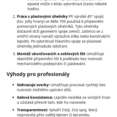
epoxid může v klidu vytvrdnout (často několik
hodin).
Práce s plastovými úhelníky
Při výrobě 45° spojů
(tzv. jolly hrany) se Akfix 705 používá k připevnění
pomocných plastových úhelníků. Tyto úhelníky
dočasně drží geometrii spoje zvenčí, zatímco se z
vnitřní strany nanáší výztužná síťka nebo konstrukční
lepidlo. Po vytvrdnutí hlavního spoje se plastové
úhelníky jednoduše odstraní.
Montáž ukončovacích a soklových lišt
Umožňuje
okamžité připevnění lišt k podkladu bez nutnosti
mechanického podepírání či páskování.
Výhody pro profesionály
Nahrazuje svorky:
Umožňuje pracovat rychleji bez
nutnosti složitého upínání dílů.
Gelová konzistence:
Lepidlo nestéká ze svislých hran
a zůstává přesně tam, kde ho nanesete.
Transparentnost:
Vytváří čistý, čirý spoj, který
neprosvítá přes světlý kámen či keramiku.