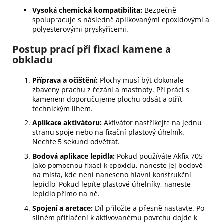
Vysoká chemická kompatibilita:
Bezpečně
spolupracuje s následně aplikovanými epoxidovými a
polyesterovými pryskyřicemi.
Postup prací při fixaci kamene a
obkladu
Příprava a očištění:
Plochy musí být dokonale
zbaveny prachu z řezání a mastnoty. Při práci s
kamenem doporučujeme plochu odsát a otřít
technickým lihem.
Aplikace aktivátoru:
Aktivátor nastříkejte na jednu
stranu spoje nebo na fixační plastový úhelník.
Nechte 5 sekund odvětrat.
Bodová aplikace lepidla:
Pokud používáte Akfix 705
jako pomocnou fixaci k epoxidu, naneste jej bodově
na místa, kde není naneseno hlavní konstrukční
lepidlo. Pokud lepíte plastové úhelníky, naneste
lepidlo přímo na ně.
Spojení a aretace:
Díl přiložte a přesně nastavte. Po
silném přitlačení k aktivovanému povrchu dojde k