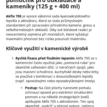
kameníky (125 g + 400 ml)
Akfix 705
je vysoce výkonná sada kyanoakrylátového
lepidla a aktivátoru, která se stala průmyslovým
standardem při zpracování přírodního kamene, gresu a
velkoformátových obkladů. Díky své bleskové reakci je
neocenitelný zejména při montážích, které vyžadují
maximální přesnost bez rizika posunutí materiálu.
Klíčové využití v kamenické výrobě
Rychlá fixace před finálním lepením
Akfix 705 se v
kamenictví často využívá jako „pomocná ruka“ pro
okamžité zafixování dílů. U náročných spojů, jako
jsou masivní schodnice, kuchyňské desky nebo krby,
se používá v kombinaci s dvousložkovými lepidly
(např. epoxidovými nebo epoxakrylátovými tmely).
Postup:
Na část plochy nanesete pomalu
schnoucí epoxid pro extrémní strukturální
pevnost a na několik strategických bodů
aplikujete Akfix 705 s aktivátorem. Ten spoj
okamžitě „podrží“ v přesné poloze, zatímco