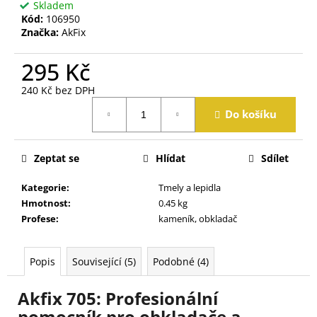
j
Skladem
Kód:
106950
e
Značka:
AkFix
m
e
295 Kč
240 Kč bez DPH
Měrná
Do košíku
cena:
Zeptat se
Hlídat
Sdílet
Kategorie
:
Tmely a lepidla
Hmotnost
:
0.45 kg
Profese
:
kameník, obkladač
Popis
Související (5)
Podobné (4)
Akfix 705: Profesionální
pomocník pro obkladače a