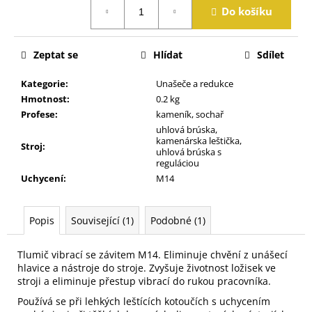
Měrná
j
Do košíku
cena:
e
m
e
Zeptat se
Hlídat
Sdílet
Kategorie
:
Unašeče a redukce
Hmotnost
:
0.2 kg
Profese
:
kameník, sochař
uhlová brúska,
kamenárska leštička,
Stroj
:
uhlová brúska s
reguláciou
Uchycení
:
M14
Popis
Související (1)
Podobné (1)
Tlumič vibrací se závitem M14. Eliminuje chvění z unášecí
hlavice a nástroje do stroje. Zvyšuje životnost ložisek ve
stroji a eliminuje přestup vibrací do rukou pracovníka.
Používá se při lehkých leštících kotoučích s uchycením