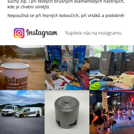
suchý zip, i při těžkých brusných diamantových nástrojích,
kde je chvění silnější.
Nepoužívá se při řezných kotoučích, při vrtáků a podobně!
Najdete nás na
instagramu