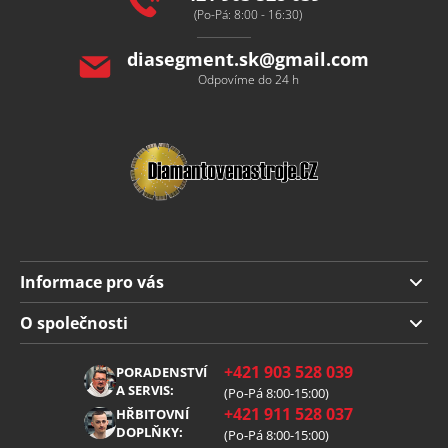
(Po-Pá: 8:00 - 16:30)
diasegment.sk
@
gmail.com
Odpovíme do 24 h
Informace pro vás
Doprava a platba
O společnosti
Obchodní podmínky
O nás
+421 903 528 039
PORADENSTVÍ
Reklamace
Kariéra
A SERVIS:
(Po-Pá 8:00-15:00)
+421 911 528 037
Zpracování osobních údajů
HŘBITOVNÍ
Blog
DOPLŇKY:
(Po-Pá 8:00-15:00)
Cookies