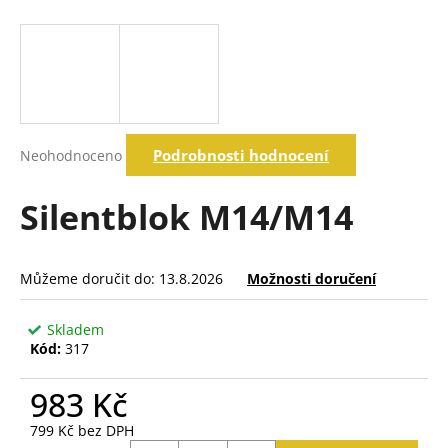
a
j
í
t
?
Průměrné
Podrobnosti hodnocení
Neohodnoceno
hodnocení
produktu
je
Silentblok M14/M14
Hledat
0,0
z
5
hvězdiček.
Můžeme doručit do:
13.8.2026
Možnosti doručení
D
o
p
Skladem
o
Kód:
317
r
u
983 Kč
č
799 Kč bez DPH
u