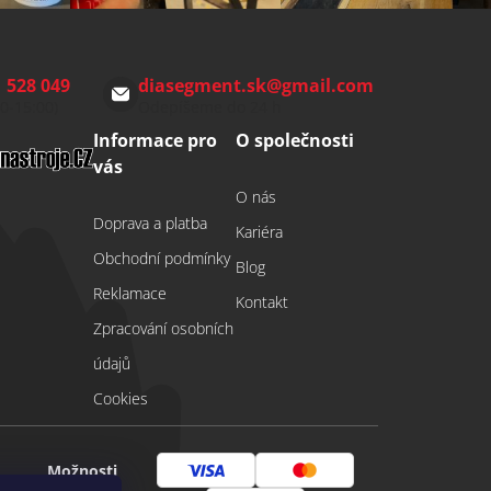
 528 049
diasegment.sk
@
gmail.com
00-15:00)
Odepíšeme do 24 h
Informace pro
O společnosti
vás
O nás
Doprava a platba
Kariéra
Obchodní podmínky
Blog
Reklamace
Kontakt
Zpracování osobních
údajů
Cookies
Možnosti