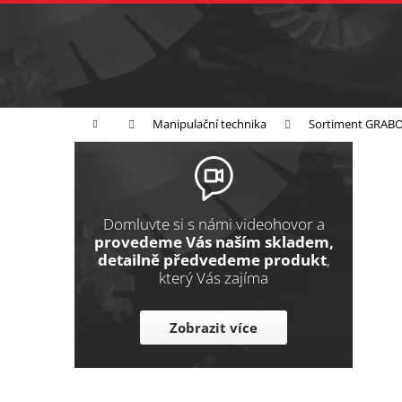
K
Přejít
na
o
Zpět
obsah
do
š
obchodu
í
Broušení
Leštění
Řezání
k
Domů
Manipulační technika
Sortiment GRAB
P
o
s
t
Domluvte si s námi videohovor a
r
provedeme Vás naším skladem,
detailně předvedeme produkt
,
a
který Vás zajíma
n
n
Zobrazit více
í
p
a