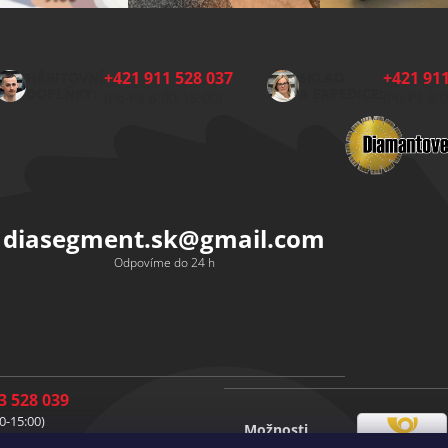
+421 911 528 037
+421 911
HŘBITOVNÍ
SKLAD
DOPLŇKY:
A EXPEDICE:
(Po-Pá 8:00-15:00)
(Po-Pá 8:
diasegment.sk
@
gmail.com
Odpovíme do 24 h
3 528 039
0-15:00)
Možnosti
1 528 037