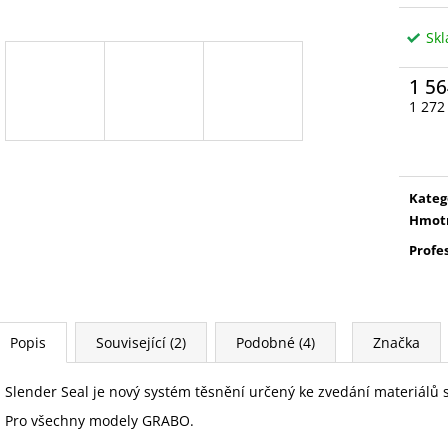
Sk
1 56
1 272
Měrn
cena:
Kateg
Hmot
Profe
Popis
Související (2)
Podobné (4)
Značka
Slender Seal je nový systém těsnění určený ke zvedání materiálů
Pro všechny modely GRABO.