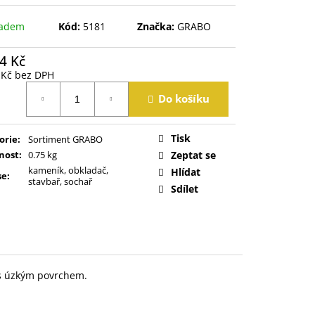
ladem
Kód:
5181
Značka:
GRABO
4 Kč
 Kč bez DPH
á
Do košíku
Tisk
orie
:
Sortiment GRABO
nost
:
0.75 kg
Zeptat se
kameník, obkladač,
Hlídat
se
:
stavbař, sochař
Sdílet
 s úzkým povrchem.