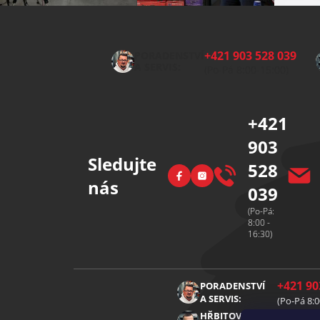
Z
á
p
+421 903 528 039
PORADENSTVÍ
a
A SERVIS:
(Po-Pá 8:00-15:00)
t
í
+421
903
Sledujte
528
Facebook
Instagram
nás
039
(Po-Pá:
8:00 -
16:30)
+421 90
PORADENSTVÍ
A SERVIS:
(Po-Pá 8:0
+421 91
HŘBITOVNÍ