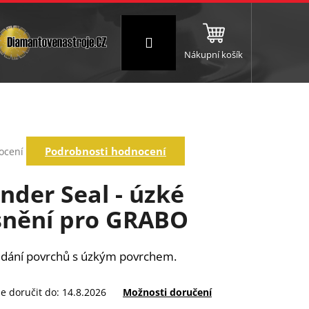
Přihlášení
Nákupní košík
NC a frézování
Brusné a leštící válce
Štokování
rné
Podrobnosti hodnocení
ocení
ení
tu
ender Seal - úzké
snění pro GRABO
ek.
edání povrchů s úzkým povrchem.
 doručit do:
14.8.2026
Možnosti doručení