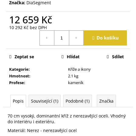
j
Značka:
DiaSegment
e
m
12 659 Kč
e
10 292 Kč bez DPH
Měrná
Do košíku
cena:
Zeptat se
Hlídat
Sdílet
Kategorie
:
Kříže a ikony
Hmotnost
:
2.1 kg
Profese
:
kameník
Popis
Související (1)
Podobné (1)
Značka
70 cm vysoký, dominantní kříž z nerezavějící oceli. Vhodný
do interiéru i exteriéru.
Materiál: Nerez - nerezavějící ocel