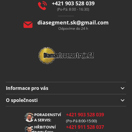
í
+421 903 528 039
(Po-Pá: 8:00 - 16:30)
diasegment.sk
@
gmail.com
Odpovíme do 24 h
Informace pro vás
Doprava a platba
O společnosti
Obchodní podmínky
O nás
+421 903 528 039
PORADENSTVÍ
Reklamace
Kariéra
A SERVIS:
(Po-Pá 8:00-15:00)
+421 911 528 037
Zpracování osobních údajů
HŘBITOVNÍ
Blog