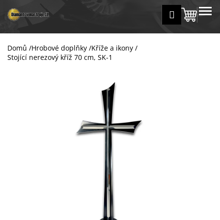
K
Přejít
MENU
Přihlášení
na
Nákup
o
Zpět
Zpět
obsah
š
košík
í
Domů
/
Hrobové doplňky
/
Kříže a ikony
/
C
k
Stojící nerezový kříž 70 cm, SK-1
o
p
o
t
ř
e
b
u
j
e
t
e
n