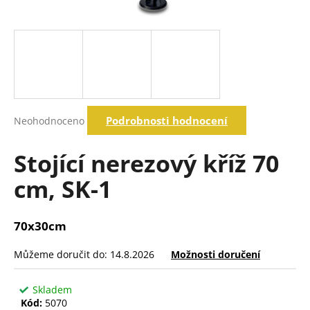
a
j
í
t
?
Průměrné
Podrobnosti hodnocení
Neohodnoceno
hodnocení
produktu
Hledat
je
Stojící nerezový kříž 70
0,0
z
cm, SK-1
5
D
hvězdiček.
o
p
70x30cm
o
r
Můžeme doručit do:
14.8.2026
Možnosti doručení
u
č
Skladem
u
Kód:
5070