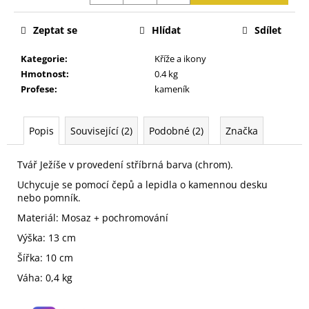
j
e
Zeptat se
Hlídat
Sdílet
m
e
Kategorie
:
Kříže a ikony
Hmotnost
:
0.4 kg
Profese
:
kameník
Popis
Související (2)
Podobné (2)
Značka
Tvář Ježíše v provedení stříbrná barva (chrom).
Uchycuje se pomocí čepů a lepidla o kamennou desku
nebo pomník.
Materiál: Mosaz + pochromování
Výška: 13 cm
Šířka: 10 cm
Váha: 0,4 kg