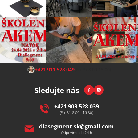
Z
+421 911 528 049
(Po-Pá 8:00-15:00)
á
p
Facebook
Instagram
Sledujte nás
a
t
í
+421 903 528 039
(Po-Pá: 8:00 - 16:30)
diasegment.sk
@
gmail.com
Odpovíme do 24 h