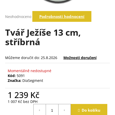
a
j
Průměrné
Podrobnosti hodnocení
Neohodnoceno
í
hodnocení
produktu
t
je
Tvář Ježíše 13 cm,
?
0,0
z
stříbrná
5
hvězdiček.
Hledat
Můžeme doručit do:
25.8.2026
Možnosti doručení
Momentálně nedostupné
D
Kód:
5091
o
Značka:
DiaSegment
p
o
1 239 Kč
r
u
1 007 Kč bez DPH
č
Měrná
Do košíku
cena:
u